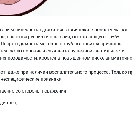
оторым яйцеклетка движется от яичника в полость матки.
ой, при этом реснички эпителия, выстилающего трубу
е.Непроходимость маточных труб становится причиной
ится около половины случаев нарушенной фертильности.
й непроходимости, кроется в повышенном риске внематочн
т, даже при наличии воспалительного процесса. Только п
 неспецифические признаки:
твенно со стороны поражения;
 диарея;