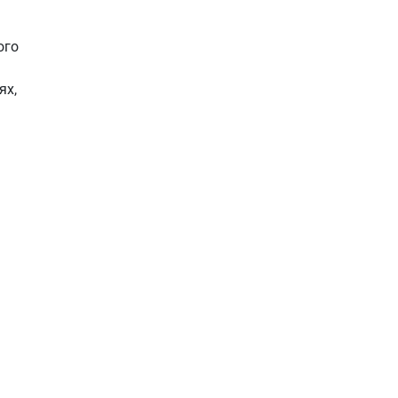
ого
ях,