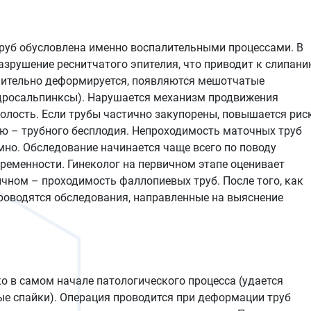
руб обусловлена именно воспалительными процессами. В
разрушение реснитчатого эпителия, что приводит к слипан
чительно деформируется, появляются мешотчатые
дросальпинксы). Нарушается механизм продвижения
олость. Если трубы частично закупорены, повышается рис
ью – трубного бесплодия. Непроходимость маточных труб
мно. Обследование начинается чаще всего по поводу
ременности. Гинеколог на первичном этапе оценивает
чном – проходимость фаллопиевых труб. После того, как
роводятся обследования, направленные на выяснение
о в самом начале патологического процесса (удается
ые спайки). Операция проводится при деформации труб