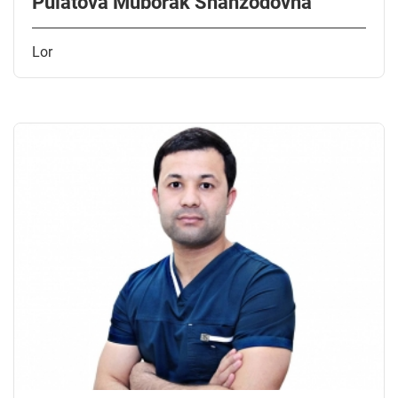
Pulatova Muborak Shahzodovna
Lor