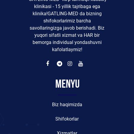
klinikasi - 15 yillik tajribaga ega
klinika!GATLING-MED da bizning
shifokorlarimiz barcha
savollaringizga javob berishadi. Biz
yuqori sifatli xizmat va HAR bir
bemorga individual yondashuvni
kafolatlaymiz!
Menyu
Biz haqimizda
Shifokorlar
Xizmatlar