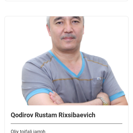
Qodirov Rustam Rixsibaevich
Oliy toifali jarroh