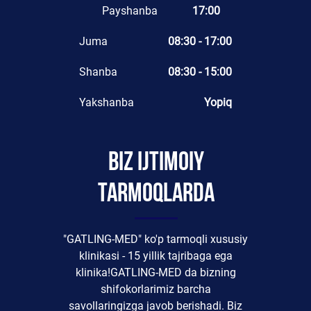
Payshanba
17:00
Juma
08:30 - 17:00
Shanba
08:30 - 15:00
Yakshanba
Yopiq
Biz ijtimoiy
tarmoqlarda
"GATLING-MED" ko'p tarmoqli xususiy
klinikasi - 15 yillik tajribaga ega
klinika!GATLING-MED da bizning
shifokorlarimiz barcha
savollaringizga javob berishadi. Biz