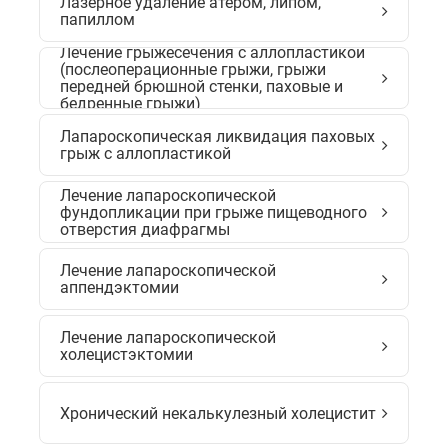
Лазерное удаление атером, липом,
папиллом
Лечение грыжесечения с аллопластикой
(послеоперационные грыжи, грыжи
передней брюшной стенки, паховые и
бедренные грыжи)
Лапароскопическая ликвидация паховых
грыж с аллопластикой
Лечение лапароскопической
фундопликации при грыже пищеводного
отверстия диафрагмы
Лечение лапароскопической
аппендэктомии
Лечение лапароскопической
холецистэктомии
Хронический некалькулезный холецистит