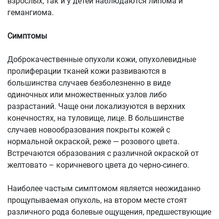
взрослых, так и у детей наблюдаются липома и
гемангиома.
Симптомы
Доброкачественные опухоли кожи, опухолевидные
пролиферации тканей кожи разви­ваются в
большинства случаев безболезненно в виде
одиночных или множественных узлов либо
разрастаний. Чаще они локали­зуются в верхних
конечностях, на туловище, лице. В большинстве
случаев новообразования покрыты кожей с
нормальной окраской, реже — розового цвета.
Встречаются образования с различной окраской от
желтовато – коричневого цвета до черно-синего.
Наиболее частым симптомом является неожиданно
прощупывае­мая опухоль, на втором месте стоят
различного рода болевые ощуще­ния, предшествующие