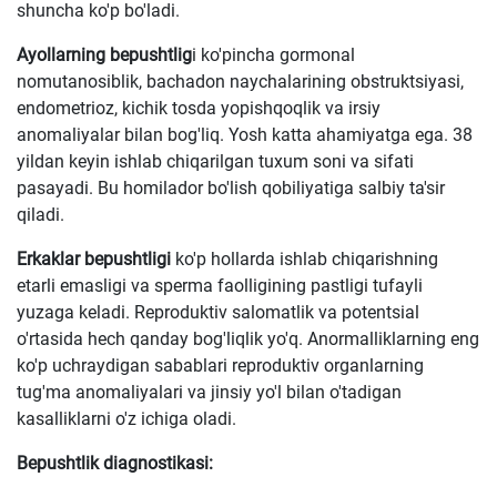
shuncha ko'p bo'ladi.
Ayollarning bepushtlig
i ko'pincha gormonal
nomutanosiblik, bachadon naychalarining obstruktsiyasi,
endometrioz, kichik tosda yopishqoqlik va irsiy
anomaliyalar bilan bog'liq. Yosh katta ahamiyatga ega. 38
yildan keyin ishlab chiqarilgan tuxum soni va sifati
pasayadi. Bu homilador bo'lish qobiliyatiga salbiy ta'sir
qiladi.
Erkaklar bepushtligi
ko'p hollarda ishlab chiqarishning
etarli emasligi va sperma faolligining pastligi tufayli
yuzaga keladi. Reproduktiv salomatlik va potentsial
o'rtasida hech qanday bog'liqlik yo'q. Anormalliklarning eng
ko'p uchraydigan sabablari reproduktiv organlarning
tug'ma anomaliyalari va jinsiy yo'l bilan o'tadigan
kasalliklarni o'z ichiga oladi.
Bepushtlik diagnostikasi: