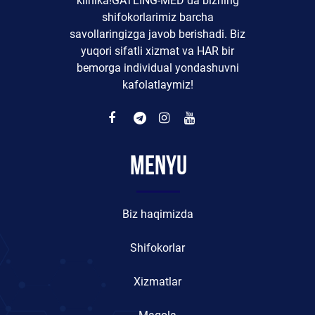
klinika!GATLING-MED da bizning
shifokorlarimiz barcha
savollaringizga javob berishadi. Biz
yuqori sifatli xizmat va HAR bir
bemorga individual yondashuvni
kafolatlaymiz!
Menyu
Biz haqimizda
Shifokorlar
Xizmatlar