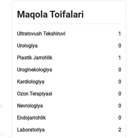
Maqola Toifalari
Ultratovush Tekshiruvi
1
Urologiya
0
Plastik Jarrohlik
1
Uroginekologiya
0
Kardiologiya
0
Ozon Terapiyasi
0
Nevrologiya
0
Endojarrohlik
0
Laboratoriya
2