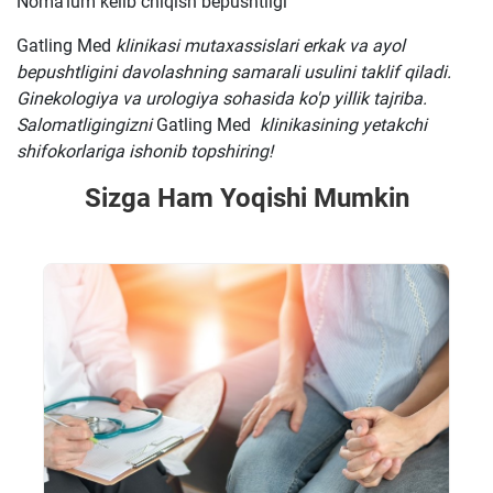
Noma'lum kelib chiqish bepushtligi
Gatling Med
klinikasi mutaxassislari erkak va ayol
bepushtligini davolashning samarali usulini taklif qiladi.
Ginekologiya va urologiya sohasida ko'p yillik tajriba.
Salomatligingizni
Gatling Med
klinikasining yetakchi
shifokorlariga ishonib topshiring!
Sizga Ham Yoqishi Mumkin