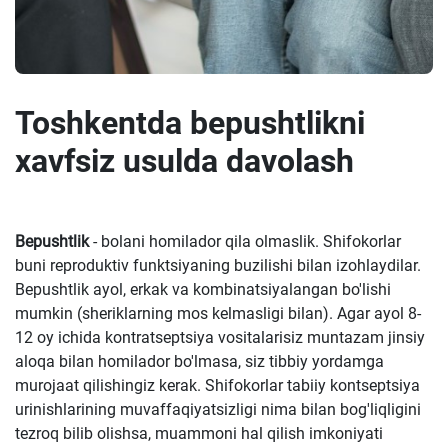
Toshkentda bepushtlikni
xavfsiz usulda davolash
Bepushtlik
- bolani homilador qila olmaslik. Shifokorlar
buni reproduktiv funktsiyaning buzilishi bilan izohlaydilar.
Bepushtlik ayol, erkak va kombinatsiyalangan bo'lishi
mumkin (sheriklarning mos kelmasligi bilan). Agar ayol 8-
12 oy ichida kontratseptsiya vositalarisiz muntazam jinsiy
aloqa bilan homilador bo'lmasa, siz tibbiy yordamga
murojaat qilishingiz kerak. Shifokorlar tabiiy kontseptsiya
urinishlarining muvaffaqiyatsizligi nima bilan bog'liqligini
tezroq bilib olishsa, muammoni hal qilish imkoniyati