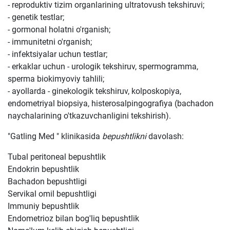
- reproduktiv tizim organlarining ultratovush tekshiruvi;
- genetik testlar;
- gormonal holatni o'rganish;
- immunitetni o'rganish;
- infektsiyalar uchun testlar;
- erkaklar uchun - urologik tekshiruv, spermogramma,
sperma biokimyoviy tahlili;
- ayollarda - ginekologik tekshiruv, kolposkopiya,
endometriyal biopsiya, histerosalpingografiya (bachadon
naychalarining o'tkazuvchanligini tekshirish).
"Gatling Med " klinikasida
bepushtlikni
davolash:
Tubal peritoneal bepushtlik
Endokrin bepushtlik
Bachadon bepushtligi
Servikal omil bepushtligi
Immuniy bepushtlik
Endometrioz bilan bog'liq bepushtlik