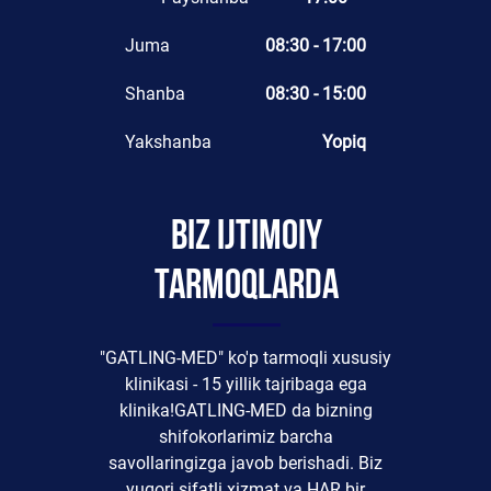
Juma
08:30 - 17:00
Shanba
08:30 - 15:00
Yakshanba
Yopiq
Biz ijtimoiy
tarmoqlarda
"GATLING-MED" ko'p tarmoqli xususiy
klinikasi - 15 yillik tajribaga ega
klinika!GATLING-MED da bizning
shifokorlarimiz barcha
savollaringizga javob berishadi. Biz
yuqori sifatli xizmat va HAR bir