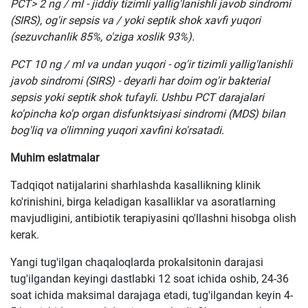
PCT> 2 ng / ml - jiddiy tizimli yallig'lanishli javob sindromi
(SIRS), og'ir sepsis va / yoki septik shok xavfi yuqori
(sezuvchanlik 85%, o'ziga xoslik 93%).
PCT 10 ng / ml va undan yuqori - og'ir tizimli yallig'lanishli
javob sindromi (SIRS) - deyarli har doim og'ir bakterial
sepsis yoki septik shok tufayli. Ushbu PCT darajalari
ko'pincha ko'p organ disfunktsiyasi sindromi (MDS) bilan
bog'liq va o'limning yuqori xavfini ko'rsatadi.
Muhim eslatmalar
Tadqiqot natijalarini sharhlashda kasallikning klinik
ko'rinishini, birga keladigan kasalliklar va asoratlarning
mavjudligini, antibiotik terapiyasini qo'llashni hisobga olish
kerak.
Yangi tug'ilgan chaqaloqlarda prokalsitonin darajasi
tug'ilgandan keyingi dastlabki 12 soat ichida oshib, 24-36
soat ichida maksimal darajaga etadi, tug'ilgandan keyin 4-