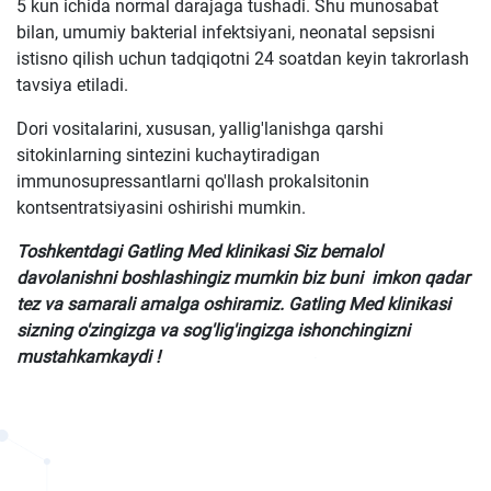
5 kun ichida normal darajaga tushadi. Shu munosabat
bilan, umumiy bakterial infektsiyani, neonatal sepsisni
istisno qilish uchun tadqiqotni 24 soatdan keyin takrorlash
tavsiya etiladi.
Dori vositalarini, xususan, yallig'lanishga qarshi
sitokinlarning sintezini kuchaytiradigan
immunosupressantlarni qo'llash prokalsitonin
kontsentratsiyasini oshirishi mumkin.
Toshkentdagi Gatling Med klinikasi Siz bemalol
davolanishni boshlashingiz mumkin biz buni imkon qadar
tez va samarali amalga oshiramiz. Gatling Med klinikasi
sizning o'zingizga va sog'lig'ingizga ishonchingizni
mustahkamkaydi !