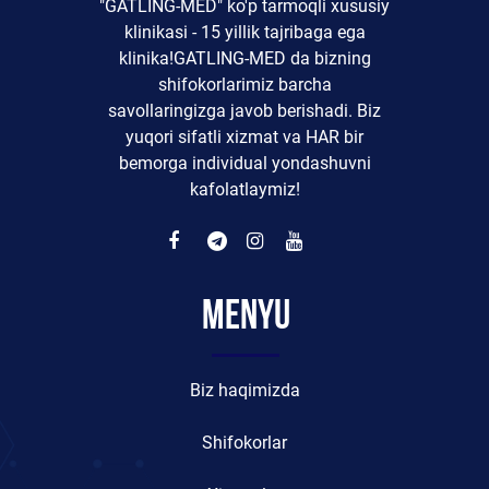
"GATLING-MED" ko'p tarmoqli xususiy
klinikasi - 15 yillik tajribaga ega
klinika!GATLING-MED da bizning
shifokorlarimiz barcha
savollaringizga javob berishadi. Biz
yuqori sifatli xizmat va HAR bir
bemorga individual yondashuvni
kafolatlaymiz!
Menyu
Biz haqimizda
Shifokorlar