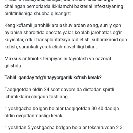
chalingan bemorlarda ikkilamchi bakterial infektsiyaning
biriktirilishiga shubha qilsangiz;
Keng ko'lamli jarrohlik aralashuvlardan so'ng, sun'iy qon
aylanish sharoitida operatsiyalar, ko'plab jarohatlar, og'ir
kuyishlar, o'tkir transplantatsiya rad etish, subaraknoid qon
ketish, surunkali yurak etishmovchiligi bilan;
Maxsus antibiotik terapiyasini tayinlash va nazorat
qilishda.
Tahlil
qanday to'g'ri tayyorgarlik ko'rish kerak?
Tadqiqotdan oldin 24 soat davomida dietadan spirtli
ichimliklarni chiqarib tashlang.
1 yoshgacha bo'lgan bolalar tadqiqotdan 30-40 daqiqa
oldin ovqatlanmasligi kerak.
1 yoshdan 5 yoshgacha bo'lgan bolalar tekshiruvdan 2-3