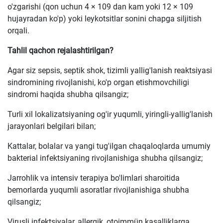
o'zgarishi (qon uchun 4 × 109 dan kam yoki 12 × 109
hujayradan ko'p) yoki leykotsitlar sonini chapga siljitish
orqali.
Tahlil qachon rejalashtirilgan?
Agar siz sepsis, septik shok, tizimli yallig'lanish reaktsiyasi
sindromining rivojlanishi, ko'p organ etishmovchiligi
sindromi haqida shubha qilsangiz;
Turli xil lokalizatsiyaning og'ir yuqumli, yiringli-yallig'lanish
jarayonlari belgilari bilan;
Kattalar, bolalar va yangi tug'ilgan chaqaloqlarda umumiy
bakterial infektsiyaning rivojlanishiga shubha qilsangiz;
Jarrohlik va intensiv terapiya bo'limlari sharoitida
bemorlarda yuqumli asoratlar rivojlanishiga shubha
qilsangiz;
Virusli infektsiyalar, allergik, otoimmün kasalliklarga