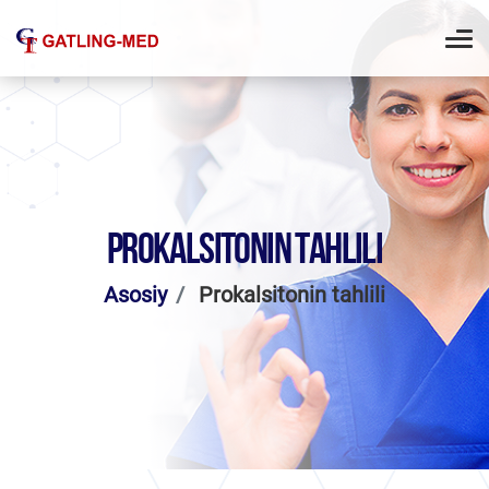
PROKALSITONIN TAHLILI
Asosiy
Prokalsitonin tahlili