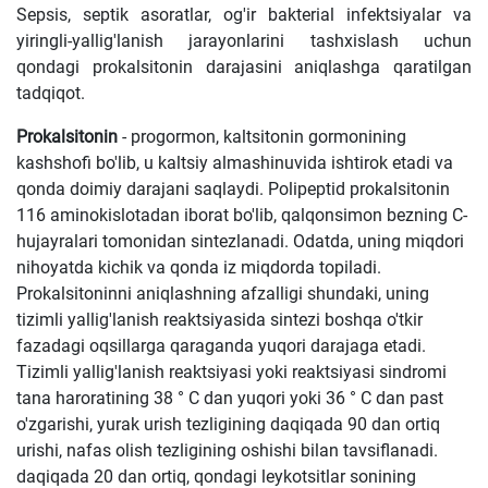
Sepsis, septik asoratlar, og'ir bakterial infektsiyalar va
yiringli-yallig'lanish jarayonlarini tashxislash uchun
qondagi prokalsitonin darajasini aniqlashga qaratilgan
tadqiqot.
Prokalsitonin
- progormon, kaltsitonin gormonining
kashshofi bo'lib, u kaltsiy almashinuvida ishtirok etadi va
qonda doimiy darajani saqlaydi. Polipeptid prokalsitonin
116 aminokislotadan iborat bo'lib, qalqonsimon bezning C-
hujayralari tomonidan sintezlanadi. Odatda, uning miqdori
nihoyatda kichik va qonda iz miqdorda topiladi.
Prokalsitoninni aniqlashning afzalligi shundaki, uning
tizimli yallig'lanish reaktsiyasida sintezi boshqa o'tkir
fazadagi oqsillarga qaraganda yuqori darajaga etadi.
Tizimli yallig'lanish reaktsiyasi yoki reaktsiyasi sindromi
tana haroratining 38 ° C dan yuqori yoki 36 ° C dan past
o'zgarishi, yurak urish tezligining daqiqada 90 dan ortiq
urishi, nafas olish tezligining oshishi bilan tavsiflanadi.
daqiqada 20 dan ortiq, qondagi leykotsitlar sonining