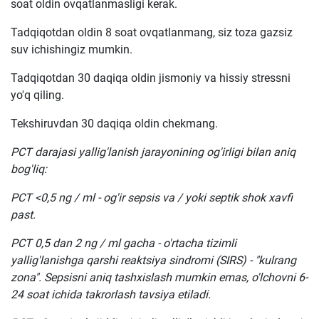
soat oldin ovqatlanmasligi kerak.
Tadqiqotdan oldin 8 soat ovqatlanmang, siz toza gazsiz
suv ichishingiz mumkin.
Tadqiqotdan 30 daqiqa oldin jismoniy va hissiy stressni
yo'q qiling.
Tekshiruvdan 30 daqiqa oldin chekmang.
PCT darajasi yallig'lanish jarayonining og'irligi bilan aniq
bog'liq:
PCT <0,5 ng / ml - og'ir sepsis va / yoki septik shok xavfi
past.
PCT 0,5 dan 2 ng / ml gacha - o'rtacha tizimli
yallig'lanishga qarshi reaktsiya sindromi (SIRS) - "kulrang
zona". Sepsisni aniq tashxislash mumkin emas, o'lchovni 6-
24 soat ichida takrorlash tavsiya etiladi.