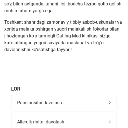
so'z bilan aytganda, tanani iloji boricha tezroq qotib qolish
muhim ahamiyatga ega.
Toshkent shahridagi zamonaviy tibbiy asbob-uskunalar va
xorijda malaka oshirgan yuqori malakali shifokorlar bilan
jihozlangan ko'p tarmoqli Gatling-Med klinikasi sizga
kafolatlangan yuqori saviyada maslahat va to'g'ri
davolanishni ko'rsatishga tayyor!!
LOR
Pansinusitni davolash
Allergik rinitni davolash