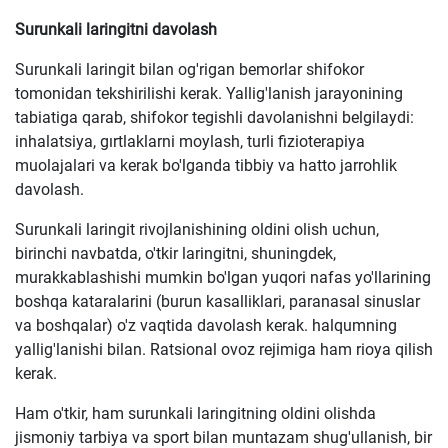
Surunkali laringitni davolash
Surunkali laringit bilan og'rigan bemorlar shifokor
tomonidan tekshirilishi kerak. Yallig'lanish jarayonining
tabiatiga qarab, shifokor tegishli davolanishni belgilaydi:
inhalatsiya, gırtlaklarni moylash, turli fizioterapiya
muolajalari va kerak bo'lganda tibbiy va hatto jarrohlik
davolash.
Surunkali laringit rivojlanishining oldini olish uchun,
birinchi navbatda, o'tkir laringitni, shuningdek,
murakkablashishi mumkin bo'lgan yuqori nafas yo'llarining
boshqa kataralarini (burun kasalliklari, paranasal sinuslar
va boshqalar) o'z vaqtida davolash kerak. halqumning
yallig'lanishi bilan. Ratsional ovoz rejimiga ham rioya qilish
kerak.
Ham o'tkir, ham surunkali laringitning oldini olishda
jismoniy tarbiya va sport bilan muntazam shug'ullanish, bir