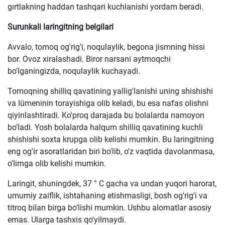
gırtlakning haddan tashqari kuchlanishi yordam beradi.
Surunkali laringitning belgilari
Avvalo, tomoq og'rig'i, noqulaylik, begona jismning hissi
bor. Ovoz xiralashadi. Biror narsani aytmoqchi
bo'lganingizda, noqulaylik kuchayadi.
Tomoqning shilliq qavatining yallig'lanishi uning shishishi
va lümeninin torayishiga olib keladi, bu esa nafas olishni
qiyinlashtiradi. Ko'proq darajada bu bolalarda namoyon
bo'ladi. Yosh bolalarda halqum shilliq qavatining kuchli
shishishi soxta krupga olib kelishi mumkin. Bu laringitning
eng og'ir asoratlaridan biri bo'lib, o'z vaqtida davolanmasa,
o'limga olib kelishi mumkin.
Laringit, shuningdek, 37 ° C gacha va undan yuqori harorat,
umumiy zaiflik, ishtahaning etishmasligi, bosh og'rig'i va
titroq bilan birga bo'lishi mumkin. Ushbu alomatlar asosiy
emas. Ularga tashxis qo'yilmaydi.