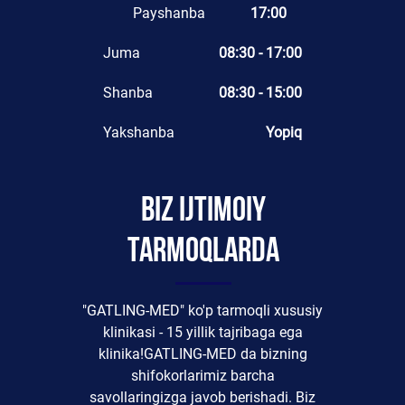
Payshanba
17:00
Juma
08:30 - 17:00
Shanba
08:30 - 15:00
Yakshanba
Yopiq
Biz ijtimoiy
tarmoqlarda
"GATLING-MED" ko'p tarmoqli xususiy
klinikasi - 15 yillik tajribaga ega
klinika!GATLING-MED da bizning
shifokorlarimiz barcha
savollaringizga javob berishadi. Biz