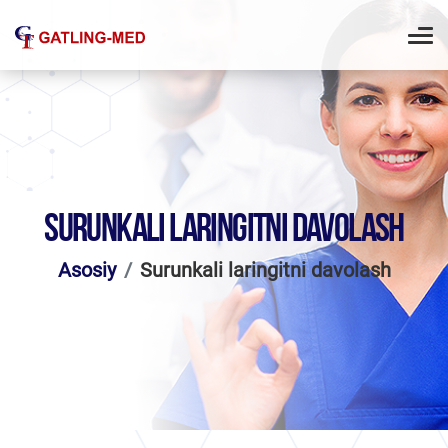
SURUNKALI LARINGITNI DAVOLASH
Asosiy
Surunkali laringitni davolash