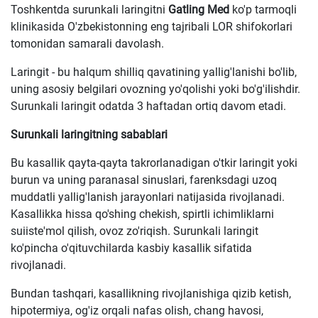
Toshkentda surunkali laringitni
Gatling Med
ko'p tarmoqli
klinikasida O'zbekistonning eng tajribali LOR shifokorlari
tomonidan samarali davolash.
Laringit - bu halqum shilliq qavatining yallig'lanishi bo'lib,
uning asosiy belgilari ovozning yo'qolishi yoki bo'g'ilishdir.
Surunkali laringit odatda 3 haftadan ortiq davom etadi.
Surunkali laringitning sabablari
Bu kasallik qayta-qayta takrorlanadigan o'tkir laringit yoki
burun va uning paranasal sinuslari, farenksdagi uzoq
muddatli yallig'lanish jarayonlari natijasida rivojlanadi.
Kasallikka hissa qo'shing chekish, spirtli ichimliklarni
suiiste'mol qilish, ovoz zo'riqish. Surunkali laringit
ko'pincha o'qituvchilarda kasbiy kasallik sifatida
rivojlanadi.
Bundan tashqari, kasallikning rivojlanishiga qizib ketish,
hipotermiya, og'iz orqali nafas olish, chang havosi,