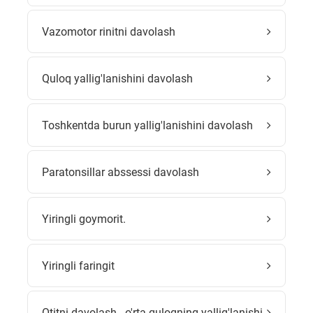
Vazomotor rinitni davolash
Quloq yallig'lanishini davolash
Toshkentda burun yallig'lanishini davolash
Paratonsillar abssessi davolash
Yiringli goymorit.
Yiringli faringit
Otitni davolash - o'rta quloqning yallig'lanishi