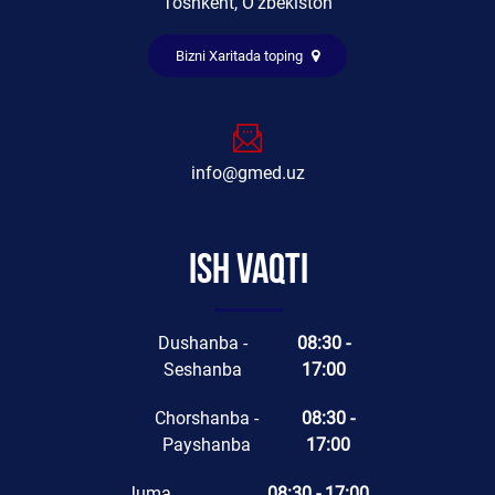
Toshkent, O'zbekiston
Bizni Xaritada toping
info@gmed.uz
Ish vaqti
Dushanba -
08:30 -
Seshanba
17:00
Chorshanba -
08:30 -
Payshanba
17:00
Juma
08:30 - 17:00