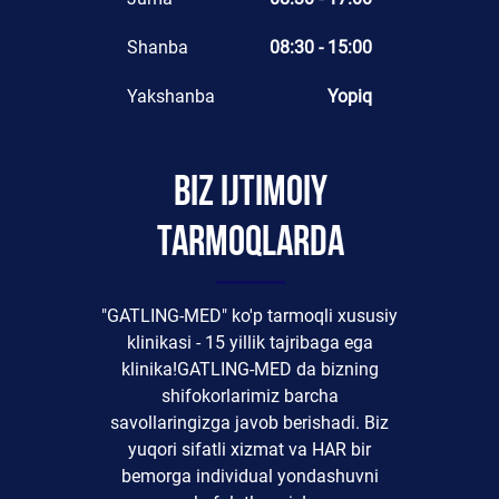
Shanba
08:30 - 15:00
Yakshanba
Yopiq
Biz ijtimoiy
tarmoqlarda
"GATLING-MED" ko'p tarmoqli xususiy
klinikasi - 15 yillik tajribaga ega
klinika!GATLING-MED da bizning
shifokorlarimiz barcha
savollaringizga javob berishadi. Biz
yuqori sifatli xizmat va HAR bir
bemorga individual yondashuvni