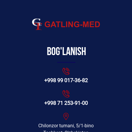
Bog'lanish
+998 99 017-36-82
+998 71 253-91-00
Chilonzor tumani, 5/1-bino