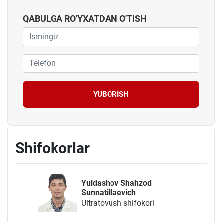
QABULGA RO'YXATDAN O'TISH
YUBORISH
Shifokorlar
Yuldashov Shahzod
Sunnatillaevich
Ultratovush shifokori