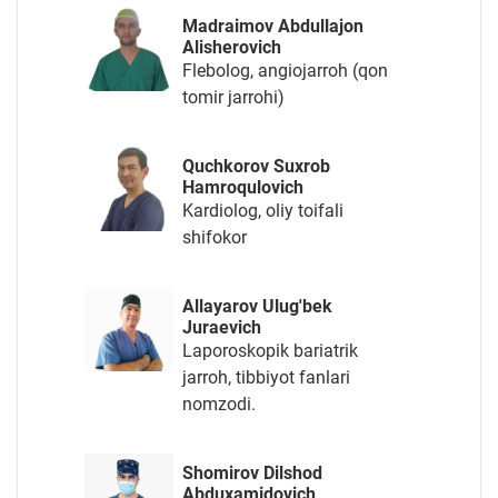
Madraimov Abdullajon
Alisherovich
Flebolog, angiojarroh (qon
tomir jarrohi)
Quchkorov Suxrob
Hamroqulovich
Kardiolog, oliy toifali
shifokor
Allayarov Ulug'bek
Juraevich
Laporoskopik bariatrik
jarroh, tibbiyot fanlari
nomzodi.
Shomirov Dilshod
Abduxamidovich