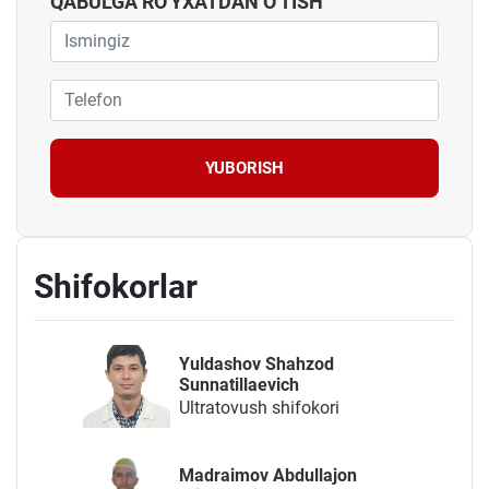
QABULGA RO'YXATDAN O'TISH
YUBORISH
Shifokorlar
Yuldashov Shahzod
Sunnatillaevich
Ultratovush shifokori
Madraimov Abdullajon