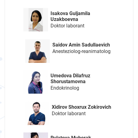
Isakova Guljamila
Uzakboevna
Doktor laborant
Saidov Amin Sadullaevich
Anesteziolog-reanimatolog
Umedova Dilafruz
Shorustamovna
Endokrinolog
Xidirov Shoxrux Zokirovich
Doktor laborant
Pulatova Muborak