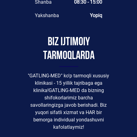
Shanba
08:30 - 15:00
Yakshanba
Yopiq
Biz ijtimoiy
tarmoqlarda
"GATLING-MED" ko'p tarmoqli xususiy
klinikasi - 15 yillik tajribaga ega
klinika!GATLING-MED da bizning
shifokorlarimiz barcha
savollaringizga javob berishadi. Biz
yuqori sifatli xizmat va HAR bir
bemorga individual yondashuvni
kafolatlaymiz!