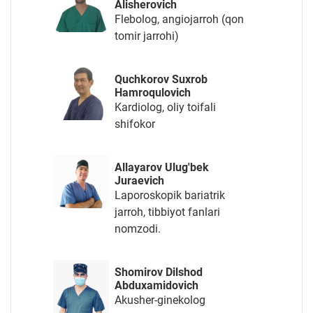
Alisherovich
Flebolog, angiojarroh (qon
tomir jarrohi)
Quchkorov Suxrob
Hamroqulovich
Kardiolog, oliy toifali
shifokor
Allayarov Ulug'bek
Juraevich
Laporoskopik bariatrik
jarroh, tibbiyot fanlari
nomzodi.
Shomirov Dilshod
Abduxamidovich
Akusher-ginekolog