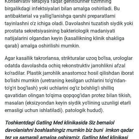
Konservativ terapiya faqat genitoüriner tizimning
birgalikdagi infektsiyalari bilan amalga oshiriladi. Bu
antibakterial va yallig'lanishga qarshi preparatlarni
tayinlashni o'z ichiga oladi. Davolashni tuzatish siydik yoki
prostata sekretsiyasining bakteriologik madaniyati
natijalarini olgandan keyin (kasallikning klinik shakliga
qarab) amalga oshirilishi mumkin.
Agar kasallik takrorlansa, strikturalar uzoq bo'lsa, urologlar
odatda davolashda ochiq rekonstruktiv jarrohlikni afzal
ko'radilar. Plastik jarrohlik anastomoz hosil qilishdan iborat
bo'lishi mumkin (uretraning kesilgan uchlarini to'g'ridan-
to'g'ri bog'lash) yoki uchlarini og'iz bo'shlig'i shilliq
qavatidan olingan to'qima qopqog'idan protez bilan tikish,
masalan (eksizyondan keyin siydik yo'lining uzunligi etarli
emasligi uchun ishlatiladi). patologik hudud).
Toshkentdagi Gatling Med klinikasida Siz bemalol
davolanishni boshlashingiz mumkin biz buni imkon qadar
tez va samarali amalga oshiramiz. Gatling Med klinikasi