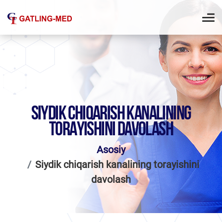
SIYDIK CHIQARISH KANALINING
TORAYISHINI DAVOLASH
Asosiy
Siydik chiqarish kanalining torayishini
davolash