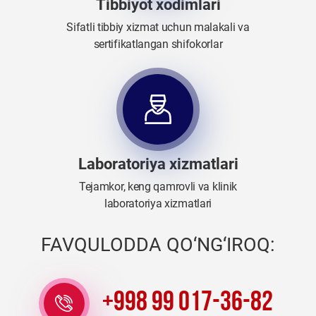
Tibbiyot xodimlari
Sifatli tibbiy xizmat uchun malakali va
sertifikatlangan shifokorlar
Laboratoriya xizmatlari
Tejamkor, keng qamrovli va klinik
laboratoriya xizmatlari
FAVQULODDA QO‘NG‘IROQ:
+998 99 017-36-82