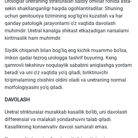
Urologlar uretraning strikturalari salbiy omillar fonida asta-
sekin shakllanganligi haqida ogohlantiradilar. Shuning
uchun genitouriya tizimining sog'lig'ini kuzatish va har
qanday patologik jarayonlarni o'z vaqtida davolash
muhimdir. Uretral kanalga shikast etkazadigan narsalarni
kiritmaslik ham muhimdir.
Siydik chiqarish bilan bog'liq eng kichik muammo bo'lsa,
imkon qadar tezroq urologga tashrif buyuring. Keng
qamrovli tekshiruv noqulaylik sababini aniqlashga yordam
beradi va uni o'z vaqtida yo'q qiladi, biriktiruvchi
to'qimalarning o'sishini oldini oladi va uretraning normal
morfologiyasini yo'q qiladi.
DAVOLASH
Uretral strikturalar murakkab kasallik bo'lib, uni davolash
differensial va malakali yondashuvni talab qiladi.
Kasallikning konservativ davosi samarali emas.