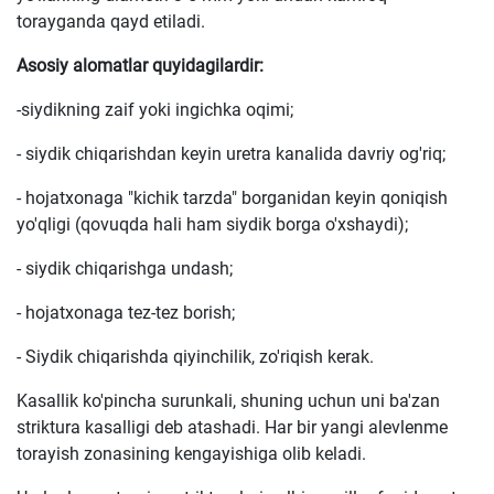
torayganda qayd etiladi.
Asosiy alomatlar quyidagilardir:
-siydikning zaif yoki ingichka oqimi;
- siydik chiqarishdan keyin uretra kanalida davriy og'riq;
- hojatxonaga "kichik tarzda" borganidan keyin qoniqish
yo'qligi (qovuqda hali ham siydik borga o'xshaydi);
- siydik chiqarishga undash;
- hojatxonaga tez-tez borish;
- Siydik chiqarishda qiyinchilik, zo'riqish kerak.
Kasallik ko'pincha surunkali, shuning uchun uni ba'zan
striktura kasalligi deb atashadi. Har bir yangi alevlenme
torayish zonasining kengayishiga olib keladi.