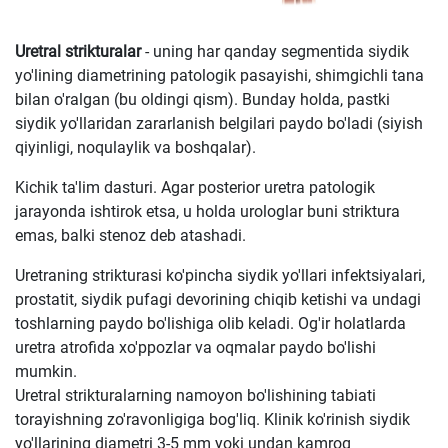
Uretral strikturalar
- uning har qanday segmentida siydik
yo'lining diametrining patologik pasayishi, shimgichli tana
bilan o'ralgan (bu oldingi qism). Bunday holda, pastki
siydik yo'llaridan zararlanish belgilari paydo bo'ladi (siyish
qiyinligi, noqulaylik va boshqalar).
Kichik ta'lim dasturi. Agar posterior uretra patologik
jarayonda ishtirok etsa, u holda urologlar buni striktura
emas, balki stenoz deb atashadi.
Uretraning strikturasi ko'pincha siydik yo'llari infektsiyalari,
prostatit, siydik pufagi devorining chiqib ketishi va undagi
toshlarning paydo bo'lishiga olib keladi. Og'ir holatlarda
uretra atrofida xo'ppozlar va oqmalar paydo bo'lishi
mumkin.
Uretral strikturalarning namoyon bo'lishining tabiati
torayishning zo'ravonligiga bog'liq. Klinik ko'rinish siydik
yo'llarining diametri 3-5 mm yoki undan kamroq