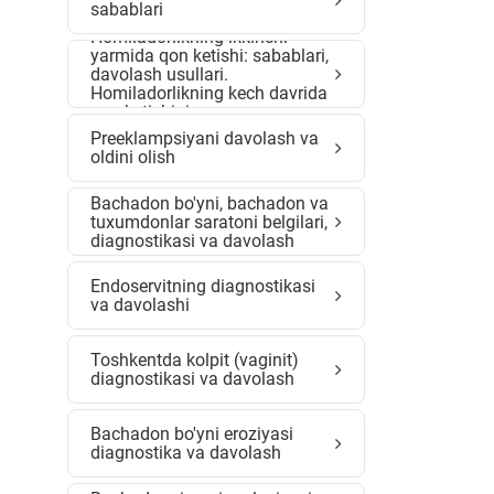
sabablari
Homiladorlikning ikkinchi
yarmida qon ketishi: sabablari,
davolash usullari.
Homiladorlikning kech davrida
qon ketishining prognoz
Preeklampsiyani davolash va
oldini olish
Bachadon bo'yni, bachadon va
tuxumdonlar saratoni belgilari,
diagnostikasi va davolash
Endoservitning diagnostikasi
va davolashi
Toshkentda kolpit (vaginit)
diagnostikasi va davolash
Bachadon bo'yni eroziyasi
diagnostika va davolash