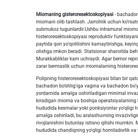
Miomaning gisteroresektoskopiyasi
- bachadon
miomani olib tashlash. Jarrohlik uchun ko'rsa
submukoz tugunlardir.Ushbu intramural miomal
histeroresektoskopiyasi reproduktiv funktsiyani 
paytida qon yo'qotilishini kamaytirishga, keyin
olishga imkon beradi. Statsionar sharoitda behu
Murakkabliklar kam uchraydi. Agar bemor repro
zarar bermaslik uchun miomalarning histerorese
Polipning histeroresektoskopiyasi bilan bir q
bachadon bo'shlig'iga vagina va bachadon bo'yn
yordamida amalga oshiriladigan minimal invazi
kiradigan mioma va boshqa operatsiyalarning hi
hududida kesmalar yoki ponksiyonlar yo'qligi hi
amalga oshiriladi, bu aralashuvning invazivligi
rivojlanishini butunlay istisno qilishi mumki
hududida chandiqning yo'qligi homiladorlik va t