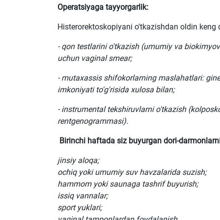
Operatsiyaga tayyorgarlik:
Histerorektoskopiyani o'tkazishdan oldin keng q
- qon testlarini o'tkazish (umumiy va biokimyov
uchun vaginal smear;
- mutaxassis shifokorlarning maslahatlari: gine
imkoniyati to'g'risida xulosa bilan;
- instrumental tekshiruvlarni o'tkazish (kolposk
rentgenogrammasi).
Birinchi haftada siz buyurgan dori-darmonlarni
jinsiy aloqa;
ochiq yoki umumiy suv havzalarida suzish;
hammom yoki saunaga tashrif buyurish;
issiq vannalar;
sport yuklari;
vaginal tamponlardan foydalanish.