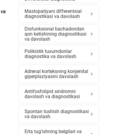
Mastopatiyani differentsial
 va
diagnostikasi va davolash
Disfunksional bachadondan
qon ketishining diagnostikasi
va davolash
Polikistik tuxumdonlar
diagnostika va davolash
Adrenal korteksning konjenital
giperplaziyasini davolash
Antifosfolipid sindromni
davolash va diagnostikasi
Spontan tushish diagnostikasi
va davolash.
Erta tug'ishning belgilari va