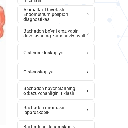
miomasi
Alomatlar. Davolash.
Endometrium poliplari
diagnostikasi.
Bachadon bo'yni eroziyasini
davolashning zamonaviy usuli
Gisterorektoskopiya
Gisteroskopiya
Bachadon naychalarining
o'tkazuvchanligini tiklash
Bachadon miomasini
laparoskopik
Bachadonni laparoskopik