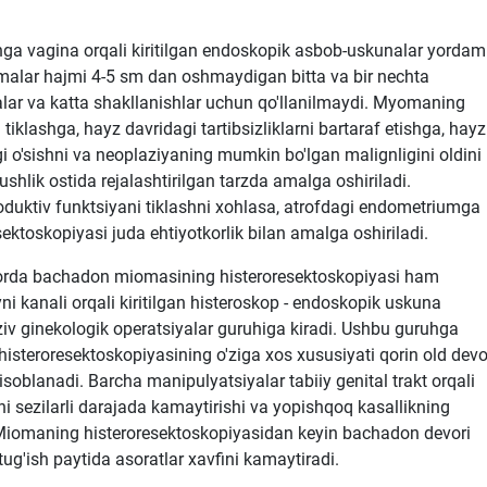
ga vagina orqali kiritilgan endoskopik asbob-uskunalar yordam
tmalar hajmi 4-5 sm dan oshmaydigan bitta va bir nechta
ar va katta shakllanishlar uchun qo'llanilmaydi. Myomaning
tiklashga, hayz davridagi tartibsizliklarni bartaraf etishga, hayz
gi o'sishni va neoplaziyaning mumkin bo'lgan malignligini oldini
shlik ostida rejalashtirilgan tarzda amalga oshiriladi.
duktiv funktsiyani tiklashni xohlasa, atrofdagi endometriumga
ktoskopiyasi juda ehtiyotkorlik bilan amalga oshiriladi.
atorda bachadon miomasining histeroresektoskopiyasi ham
i kanali orqali kiritilgan histeroskop - endoskopik uskuna
v ginekologik operatsiyalar guruhiga kiradi. Ushbu guruhga
steroresektoskopiyasining o'ziga xos xususiyati qorin old devo
soblanadi. Barcha manipulyatsiyalar tabiiy genital trakt orqali
ni sezilarli darajada kamaytirishi va yopishqoq kasallikning
n. Miomaning histeroresektoskopiyasidan keyin bachadon devori
ug'ish paytida asoratlar xavfini kamaytiradi.