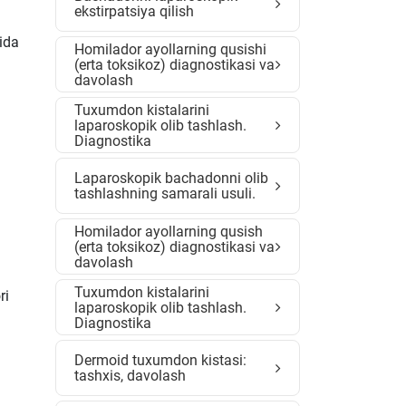
ekstirpatsiya qilish
ida
Homilador ayollarning qusishi
(erta toksikoz) diagnostikasi va
davolash
Tuxumdon kistalarini
laparoskopik olib tashlash.
Diagnostika
Laparoskopik bachadonni olib
tashlashning samarali usuli.
Homilador ayollarning qusish
(erta toksikoz) diagnostikasi va
davolash
Tuxumdon kistalarini
ri
laparoskopik olib tashlash.
Diagnostika
Dermoid tuxumdon kistasi:
tashxis, davolash