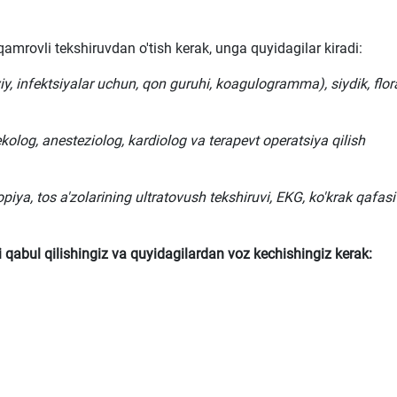
amrovli tekshiruvdan o'tish kerak, unga quyidagilar kiradi:
iy, infektsiyalar uchun, qon guruhi, koagulogramma), siydik, flor
kolog, anesteziolog, kardiolog va terapevt operatsiya qilish
opiya, tos a'zolarining ultratovush tekshiruvi, EKG, ko'krak qafasi
 qabul qilishingiz va quyidagilardan voz kechishingiz kerak: