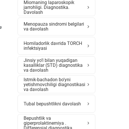
Miomaning laparoskopik
jarrohligi. Diagnostika.
Davolash
Menopauza sindromi belgilari
a
va davolash
Homiladorlik davrida TORCH
infektsiyasi
Jinsiy yo'l bilan yuqadigan
kasalliklar (STD) diagnostika
va davolash
Istmik-bachadon bo'yni
yetishmovchiligi diagnostikasi
va davolash
Tubal bepushtlikni davolash
Bepushtlik va
giperprolaktinemiya .
Differensial diagnostika