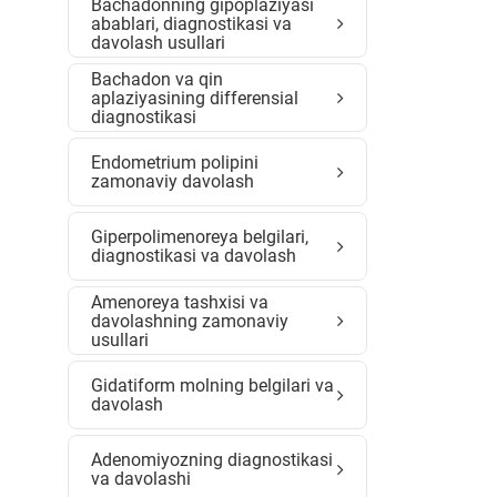
Bachadonning gipoplaziyasi
abablari, diagnostikasi va
davolash usullari
Bachadon va qin
aplaziyasining differensial
diagnostikasi
Endometrium polipini
zamonaviy davolash
Giperpolimenoreya belgilari,
diagnostikasi va davolash
Amenoreya tashxisi va
davolashning zamonaviy
usullari
Gidatiform molning belgilari va
davolash
Adenomiyozning diagnostikasi
va davolashi