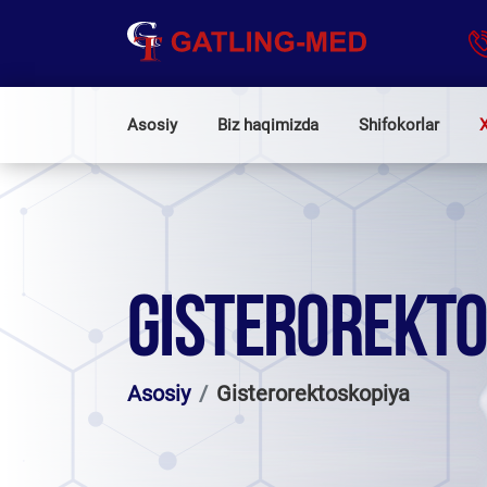
Asosiy
Biz haqimizda
Shifokorlar
X
GISTEROREKT
Asosiy
Gisterorektoskopiya