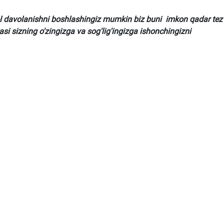
ol davolanishni boshlashingiz mumkin biz buni imkon qadar tez
si sizning o'zingizga va sog'lig'ingizga ishonchingizni