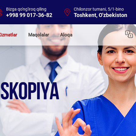
Bizga qo'ng'iroq qiling
Chilonzor tumani, 5/1-bino
+998 99 017-36-82
Toshkent, O'zbekiston
izmatlar
Maqolalar
Aloqa
OSKOPIYA