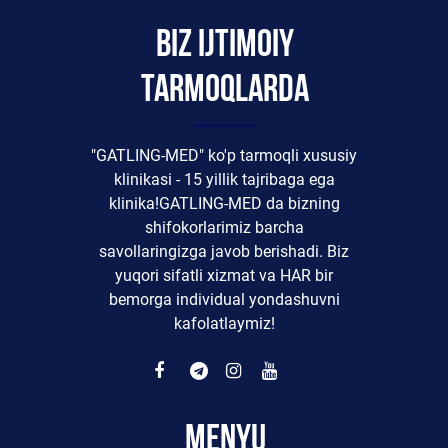
Biz ijtimoiy
tarmoqlarda
"GATLING-MED" ko'p tarmoqli xususiy
klinikasi - 15 yillik tajribaga ega
klinika!GATLING-MED da bizning
shifokorlarimiz barcha
savollaringizga javob berishadi. Biz
yuqori sifatli xizmat va HAR bir
bemorga individual yondashuvni
kafolatlaymiz!
Menyu