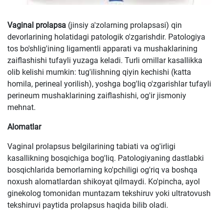
Vaginal prolapsa
(jinsiy a'zolarning prolapsasi) qin
devorlarining holatidagi patologik o'zgarishdir. Patologiya
tos bo'shlig'ining ligamentli apparati va mushaklarining
zaiflashishi tufayli yuzaga keladi. Turli omillar kasallikka
olib kelishi mumkin: tug'ilishning qiyin kechishi (katta
homila, perineal yorilish), yoshga bog'liq o'zgarishlar tufayli
perineum mushaklarining zaiflashishi, og'ir jismoniy
mehnat.
Alomatlar
Vaginal prolapsus belgilarining tabiati va og'irligi
kasallikning bosqichiga bog'liq. Patologiyaning dastlabki
bosqichlarida bemorlarning ko'pchiligi og'riq va boshqa
noxush alomatlardan shikoyat qilmaydi. Ko'pincha, ayol
ginekolog tomonidan muntazam tekshiruv yoki ultratovush
tekshiruvi paytida prolapsus haqida bilib oladi.