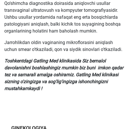
Qo'shimcha diagnostika doirasida aniqlovchi usullar
transvaginal ultratovush va kompyuter tomografiyasidir.
Ushbu usullar yordamida nafaqat eng erta bosqichlarda
patologiyani aniqlash, balki kichik tos suyagining boshqa
organlarining holatini ham baholash mumkin.
Jarrohlikdan oldin vaginaning mikroflorasini aniqlash
uchun smear o'tkaziladi, qon va siydik sinovlari o'tkaziladi.
Toshkentdagi Gatling Med klinikasida Siz bemalol
davolanishni boshlashingiz mumkin biz buni imkon qadar
tez va samarali amalga oshiramiz. Gatling Med klinikasi
sizning o'zingizga va sog'lig'ingizga ishonchingizni
mustahkamkaydi !
GINEKOLOGIYA