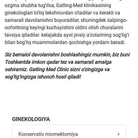
ozgina shubha tug'ilsa, Gatling-Med klinikasining
ginekologlari to'liq tekshiruvdan o'tadilar va kerakli va
samarali davolanishni buyuradilar, shuningdek salpingo-
ooforitning keyingi kuchayishini oldini olish choralarini
tavsiya qiladilar. kelajakda ayol jinsiy a'zolarining sog'lig'i
bilan bog'liq muammolardan qochishga yordam beradi.
Siz bemalol davolanishni boshlashingiz mumkin, biz buni
Toshkentda imkon qadar tez va samarali amalga
oshiramiz. Gatling Med Clinic sizni o'zingizga va
sog'lig'ingizga ishonch hosil qiladi!
GINEKOLOGIYA
Konservativ miomektomiya