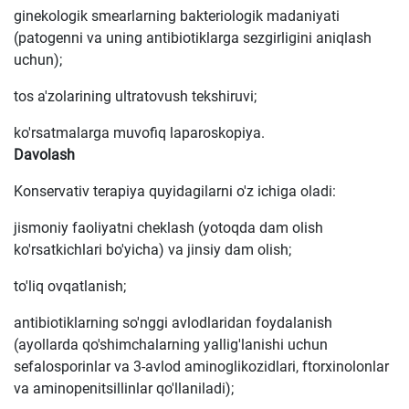
ginekologik smearlarning bakteriologik madaniyati
(patogenni va uning antibiotiklarga sezgirligini aniqlash
uchun);
tos a'zolarining ultratovush tekshiruvi;
ko'rsatmalarga muvofiq laparoskopiya.
Davolash
Konservativ terapiya quyidagilarni o'z ichiga oladi:
jismoniy faoliyatni cheklash (yotoqda dam olish
ko'rsatkichlari bo'yicha) va jinsiy dam olish;
to'liq ovqatlanish;
antibiotiklarning so'nggi avlodlaridan foydalanish
(ayollarda qo'shimchalarning yallig'lanishi uchun
sefalosporinlar va 3-avlod aminoglikozidlari, ftorxinolonlar
va aminopenitsillinlar qo'llaniladi);