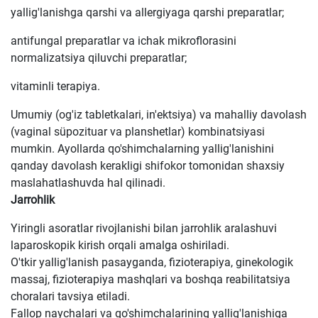
yallig'lanishga qarshi va allergiyaga qarshi preparatlar;
antifungal preparatlar va ichak mikroflorasini
normalizatsiya qiluvchi preparatlar;
vitaminli terapiya.
Umumiy (og'iz tabletkalari, in'ektsiya) va mahalliy davolash
(vaginal süpozituar va planshetlar) kombinatsiyasi
mumkin. Ayollarda qo'shimchalarning yallig'lanishini
qanday davolash kerakligi shifokor tomonidan shaxsiy
maslahatlashuvda hal qilinadi.
Jarrohlik
Yiringli asoratlar rivojlanishi bilan jarrohlik aralashuvi
laparoskopik kirish orqali amalga oshiriladi.
O'tkir yallig'lanish pasayganda, fizioterapiya, ginekologik
massaj, fizioterapiya mashqlari va boshqa reabilitatsiya
choralari tavsiya etiladi.
Fallop naychalari va qo'shimchalarining yallig'lanishiga