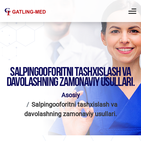
SALPINGOOFORITNI TASHXISLASH VA
DAVOLASHNING ZAMONAVIY USULLARI.
Asosiy
Salpingooforitni tashxislash va
davolashning zamonaviy usullari.