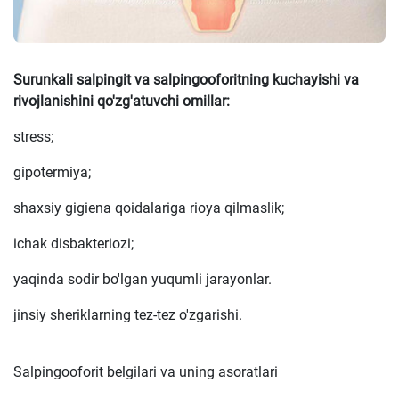
Surunkali salpingit va salpingooforitning kuchayishi va
rivojlanishini qo'zg'atuvchi omillar:
stress;
gipotermiya;
shaxsiy gigiena qoidalariga rioya qilmaslik;
ichak disbakteriozi;
yaqinda sodir bo'lgan yuqumli jarayonlar.
jinsiy sheriklarning tez-tez o'zgarishi.
Salpingooforit belgilari va uning asoratlari