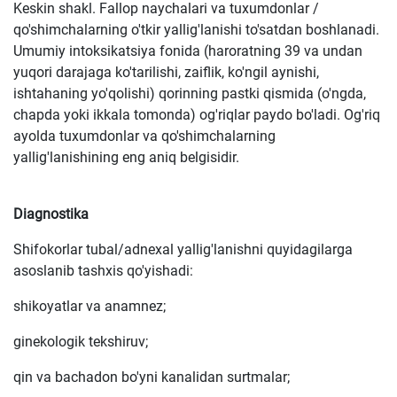
Keskin shakl. Fallop naychalari va tuxumdonlar /
qo'shimchalarning o'tkir yallig'lanishi to'satdan boshlanadi.
Umumiy intoksikatsiya fonida (haroratning 39 va undan
yuqori darajaga ko'tarilishi, zaiflik, ko'ngil aynishi,
ishtahaning yo'qolishi) qorinning pastki qismida (o'ngda,
chapda yoki ikkala tomonda) og'riqlar paydo bo'ladi. Og'riq
ayolda tuxumdonlar va qo'shimchalarning
yallig'lanishining eng aniq belgisidir.
Diagnostika
Shifokorlar tubal/adnexal yallig'lanishni quyidagilarga
asoslanib tashxis qo'yishadi:
shikoyatlar va anamnez;
ginekologik tekshiruv;
qin va bachadon bo'yni kanalidan surtmalar;