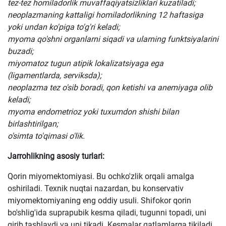
tez-tez homiladorlik muvaffaqiyatsizliklari kuzatiladi;
neoplazmaning kattaligi homiladorlikning 12 haftasiga
yoki undan ko'piga to'g'ri keladi;
myoma qo'shni organlarni siqadi va ularning funktsiyalarini
buzadi;
miyomatoz tugun atipik lokalizatsiyaga ega
(ligamentlarda, serviksda);
neoplazma tez o'sib boradi, qon ketishi va anemiyaga olib
keladi;
myoma endometrioz yoki tuxumdon shishi bilan
birlashtirilgan;
o'simta to'qimasi o'lik.
Jarrohlikning asosiy turlari:
Qorin miyomektomiyasi. Bu ochko'zlik orqali amalga
oshiriladi. Texnik nuqtai nazardan, bu konservativ
miyomektomiyaning eng oddiy usuli. Shifokor qorin
bo'shlig'ida suprapubik kesma qiladi, tugunni topadi, uni
qirib tashlaydi va uni tikadi. Kesmalar qatlamlarga tikiladi.