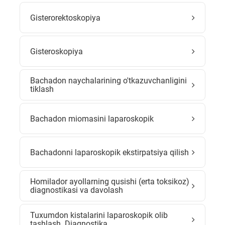
Gisterorektoskopiya
Gisteroskopiya
Bachadon naychalarining o'tkazuvchanligini
tiklash
Bachadon miomasini laparoskopik
Bachadonni laparoskopik ekstirpatsiya qilish
Homilador ayollarning qusishi (erta toksikoz)
diagnostikasi va davolash
Tuxumdon kistalarini laparoskopik olib
tashlash. Diagnostika