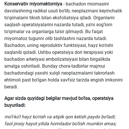
Konservativ miyomektomiya
- bachadon miomasini
davolashning radikal usuli bo'lib, neoplazmani keyinchalik
to'qimalarni tikish bilan eksfoliatsiya qiladi. Organlarni
saqlash operatsiyalarini nazarda tutadi, ya'ni sog'lom
to'qimalar va organlarga ta'sir qilmaydi. Bu faqat
miyomatoz tugunni olib tashlashni nazarda tutadi.
Bachadon, uning reproduktiv funktsiyasi, hayz ko'rishi
saqlanib qoladi. Ushbu operatsiya dori terapiyasi yoki
bachadon arteriyasi embolizatsiyasi bilan birgalikda
amalga oshiriladi. Bunday chora-tadbirlar majmui
bachadondagi yaxshi xulqli neoplazmalarni takrorlash
ehtimoli past bo'lgan holda xavfsiz tarzda engish imkonini
beradi.
Agar sizda quyidagi belgilar mavjud bo'lsa, operatsiya
buyuriladi:
mo'l-ko'l hayz ko'rish va atipik qon ketish paydo bo'ladi;
faol jinsiy hayot yilida homilador bo'lish mumkin emas;