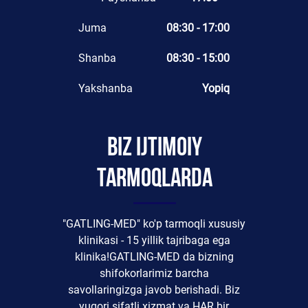
Juma
08:30 - 17:00
Shanba
08:30 - 15:00
Yakshanba
Yopiq
Biz ijtimoiy
tarmoqlarda
"GATLING-MED" ko'p tarmoqli xususiy
klinikasi - 15 yillik tajribaga ega
klinika!GATLING-MED da bizning
shifokorlarimiz barcha
savollaringizga javob berishadi. Biz
yuqori sifatli xizmat va HAR bir