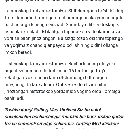
Laparoskopik miyomektomiya. Shifokor qorin bo'shlig'idagi
1 sm dan ortiq bo'lmagan o'lchamdagi ponksiyonlar orqali
bachadonga kirishga erishadi.Shunday qilib, endoskopik
asboblar kiritiladi. Ishlatilgan laparoskop videokamera va
yoritish bilan jihozlangan. Bu sizga tezda o'sishni topishga
va yoqimsiz chandiqlar paydo bo'lishining oldini olishga
imkon beradi.
Histeroskopik miyomektomiya. Bachadonning old yoki
orqa devorida homiladorlikning 16 haftasiga to'g'ri
keladigan yoki undan kam o'lchamdagi bitta tugun
mavjudligida ko'rsatiladi. Optik va video tizim bilan
jihozlangan histeroskop yordamida vagina orqali amalga
oshiriladi.
Toshkentdagi Gatling Med klinikasi Siz bemalol
davolanishni boshlashingiz mumkin biz buni imkon qadar
tez va samarali amalga oshiramiz. Gatling Med klinikasi