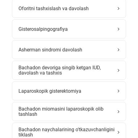
Oforitni tashxislash va davolash
Gisterosalpingografiya
Asherman sindromi davolash
Bachadon devoriga singib ketgan IUD,
davolash va tashxis
Laparoskopik gisterektomiya
Bachadon miomasini laparoskopik olib
tashlash
Bachadon naychalarining o'tkazuvchanligini
tiklash