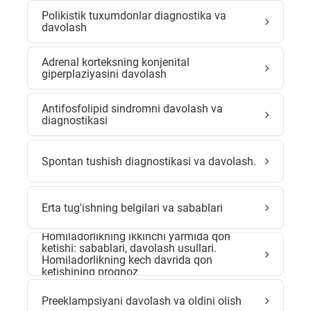
Polikistik tuxumdonlar diagnostika va
davolash
Adrenal korteksning konjenital
giperplaziyasini davolash
Antifosfolipid sindromni davolash va
diagnostikasi
Spontan tushish diagnostikasi va davolash.
Erta tug'ishning belgilari va sabablari
Homiladorlikning ikkinchi yarmida qon
ketishi: sabablari, davolash usullari.
Homiladorlikning kech davrida qon
ketishining prognoz
Preeklampsiyani davolash va oldini olish