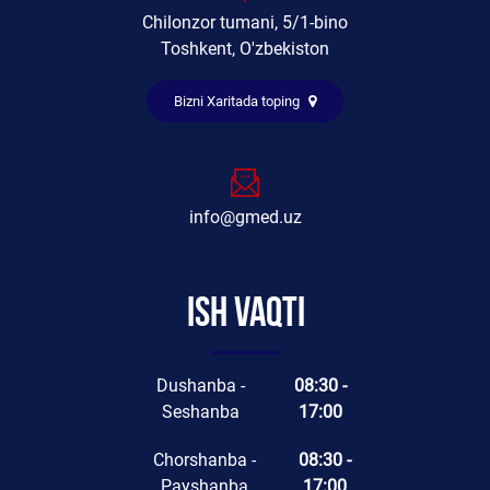
Chilonzor tumani, 5/1-bino
Toshkent, O'zbekiston
Bizni Xaritada toping
info@gmed.uz
Ish vaqti
Dushanba -
08:30 -
Seshanba
17:00
Chorshanba -
08:30 -
Payshanba
17:00