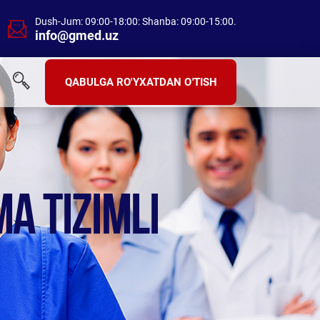
Dush-Jum: 09:00-18:00: Shanba: 09:00-15:00.
info@gmed.uz
QABULGA RO'YXATDAN O'TISH
A TIZIMLI