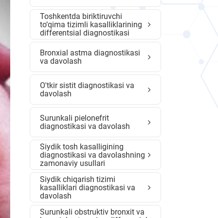
Toshkentda biriktiruvchi
to‘qima tizimli kasalliklarining
differentsial diagnostikasi
Bronxial astma diagnostikasi
va davolash
O'tkir sistit diagnostikasi va
davolash
Surunkali pielonefrit
diagnostikasi va davolash
Siydik tosh kasalligining
diagnostikasi va davolashning
zamonaviy usullari
Siydik chiqarish tizimi
kasalliklari diagnostikasi va
davolash
Surunkali obstruktiv bronxit va