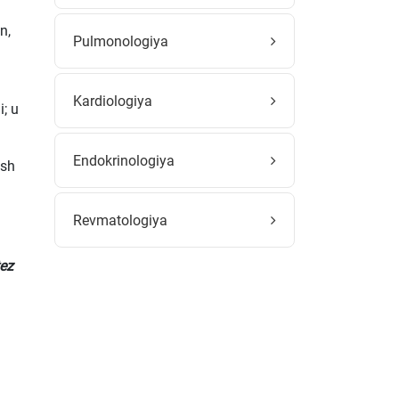
n,
Pulmonologiya
Kardiologiya
; u
Endokrinologiya
ish
Revmatologiya
tez