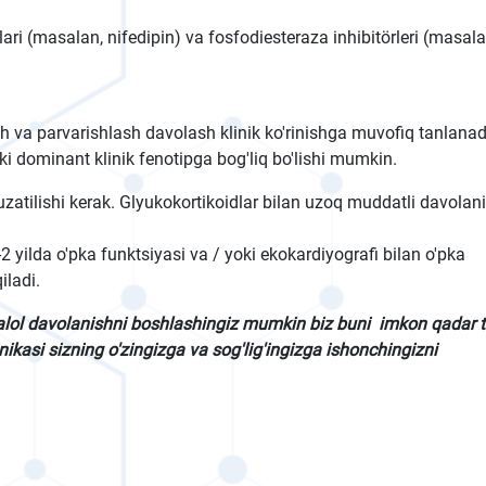
ri (masalan, nifedipin) va fosfodiesteraza inhibitörleri (masala
 va parvarishlash davolash klinik ko'rinishga muvofiq tanlanadi
 dominant klinik fenotipga bog'liq bo'lishi mumkin.
uzatilishi kerak. Glyukokortikoidlar bilan uzoq muddatli davolan
 yilda o'pka funktsiyasi va / yoki ekokardiyografi bilan o'pka
iladi.
alol davolanishni boshlashingiz mumkin biz buni imkon qadar 
ikasi sizning o'zingizga va sog'lig'ingizga ishonchingizni