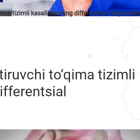
ima tizimli kasalliklarining differentsial diagnostik
iruvchi to‘qima tizimli
ifferentsial