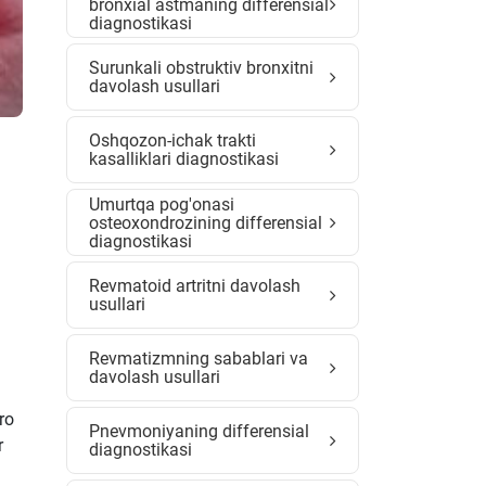
bronxial astmaning differensial
diagnostikasi
Surunkali obstruktiv bronxitni
davolash usullari
Oshqozon-ichak trakti
kasalliklari diagnostikasi
Umurtqa pog'onasi
osteoxondrozining differensial
diagnostikasi
Revmatoid artritni davolash
usullari
Revmatizmning sabablari va
davolash usullari
ro
Pnevmoniyaning differensial
r
diagnostikasi