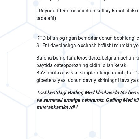
- Raynaud fenomeni uchun kaltsiy kanal blokerla
tadalafil)
KTD bilan og'rigan bemorlar uchun boshlang'ich
SLEni davolashga o'xshash bo'lishi mumkin yoki
Barcha bemorlar ateroskleroz belgilari uchun k
paytida osteoporozning oldini olish kerak.
Ba'zi mutaxassislar simptomlarga qarab, har 1-2
gipertenziyasi uchun davriy skriningni tavsiya q
Toshkentdagi Gatling Med klinikasida Siz bem
va samarali amalga oshiramiz. Gatling Med klin
mustahkamkaydi !