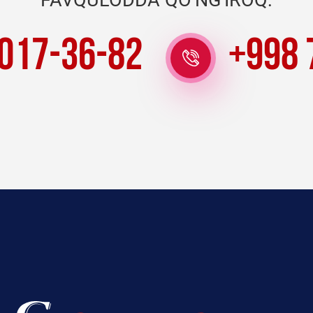
FAVQULODDA QO‘NG‘IROQ:
 017-36-82
+998 