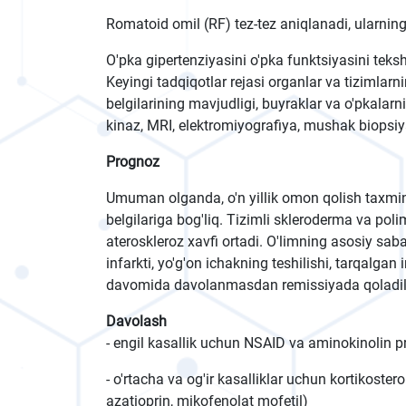
Romatoid omil (RF) tez-tez aniqlanadi, ularning t
O'pka gipertenziyasini o'pka funktsiyasini teks
Keyingi tadqiqotlar rejasi organlar va tizimlarn
belgilarining mavjudligi, buyraklar va o'pkalarn
kinaz, MRI, elektromiyografiya, mushak biopsiya
Prognoz
Umuman olganda, o'n yillik omon qolish taxmin
belgilariga bog'liq. Tizimli skleroderma va po
ateroskleroz xavfi ortadi. O'limning asosiy saba
infarkti, yo'g'on ichakning teshilishi, tarqalgan 
davomida davolanmasdan remissiyada qoladil
Davolash
- engil kasallik uchun NSAID va aminokinolin pr
- o'rtacha va og'ir kasalliklar uchun kortikos
azatioprin, mikofenolat mofetil)