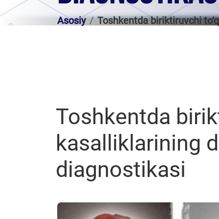
Asosiy
Toshkentda biriktiruvchi to‘q
Toshkentda birikt
kasalliklarining d
diagnostikasi