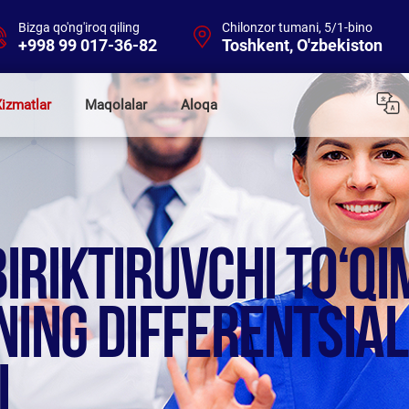
Bizga qo'ng'iroq qiling
Chilonzor tumani, 5/1-bino
+998 99 017-36-82
Toshkent, O'zbekiston
izmatlar
Maqolalar
Aloqa
RIKTIRUVCHI TO‘QIM
NING DIFFERENTSIAL
I