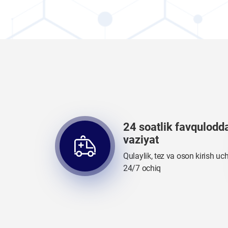
24 soatlik favqulodd
vaziyat
Qulaylik, tez va oson kirish uc
24/7 ochiq