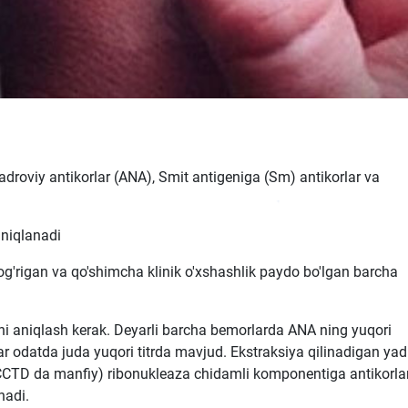
yadroviy antikorlar (ANA), Smit antigeniga (Sm) antikorlar va
aniqlanadi
 og'rigan va qo'shimcha klinik o'xshashlik paydo bo'lgan barcha
ni aniqlash kerak. Deyarli barcha bemorlarda ANA ning yuqori
lar odatda juda yuqori titrda mavjud. Ekstraksiya qilinadigan yad
g (CCTD da manfiy) ribonukleaza chidamli komponentiga antikorla
nadi.