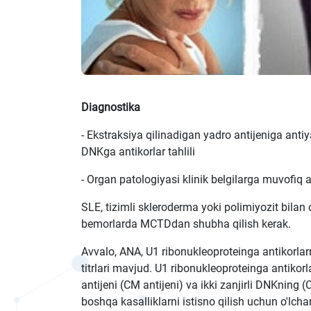
Diagnostika
- Ekstraksiya qilinadigan yadro antijeniga anti
DNKga antikorlar tahlili
- Organ patologiyasi klinik belgilarga muvofiq 
SLE, tizimli skleroderma yoki polimiyozit bilan
bemorlarda MCTDdan shubha qilish kerak.
Avvalo, ANA, U1 ribonukleoproteinga antikorlar
titrlari mavjud. U1 ribonukleoproteinga antikor
antijeni (CM antijeni) va ikki zanjirli DNKnin
boshqa kasalliklarni istisno qilish uchun o'lcha