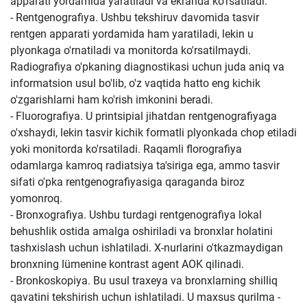
apparati yordamida yaratiladi va ekranda ko'rsatiladi.
- Rentgenografiya. Ushbu tekshiruv davomida tasvir
rentgen apparati yordamida ham yaratiladi, lekin u
plyonkaga o'rnatiladi va monitorda ko'rsatilmaydi.
Radiografiya o'pkaning diagnostikasi uchun juda aniq va
informatsion usul bo'lib, o'z vaqtida hatto eng kichik
o'zgarishlarni ham ko'rish imkonini beradi.
- Fluorografiya. U printsipial jihatdan rentgenografiyaga
o'xshaydi, lekin tasvir kichik formatli plyonkada chop etiladi
yoki monitorda ko'rsatiladi. Raqamli florografiya
odamlarga kamroq radiatsiya ta'siriga ega, ammo tasvir
sifati o'pka rentgenografiyasiga qaraganda biroz
yomonroq.
- Bronxografiya. Ushbu turdagi rentgenografiya lokal
behushlik ostida amalga oshiriladi va bronxlar holatini
tashxislash uchun ishlatiladi. X-nurlarini o'tkazmaydigan
bronxning lümenine kontrast agent AOK qilinadi.
- Bronkoskopiya. Bu usul traxeya va bronxlarning shilliq
qavatini tekshirish uchun ishlatiladi. U maxsus qurilma -