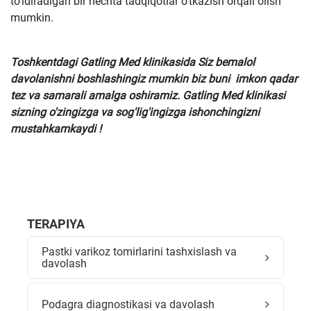
to'ldiradigan bir nechta tadqiqotlar o'tkazish orqali olish
mumkin.
Toshkentdagi Gatling Med klinikasida Siz bemalol
davolanishni boshlashingiz mumkin biz buni imkon qadar
tez va samarali amalga oshiramiz. Gatling Med klinikasi
sizning o'zingizga va sog'lig'ingizga ishonchingizni
mustahkamkaydi !
TERAPIYA
Pastki varikoz tomirlarini tashxislash va
davolash
Podagra diagnostikasi va davolash