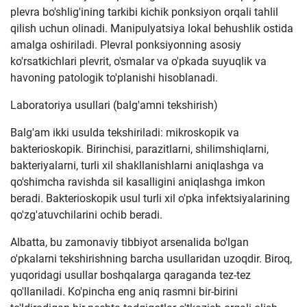
plevra bo'shlig'ining tarkibi kichik ponksiyon orqali tahlil
qilish uchun olinadi. Manipulyatsiya lokal behushlik ostida
amalga oshiriladi. Plevral ponksiyonning asosiy
ko'rsatkichlari plevrit, o'smalar va o'pkada suyuqlik va
havoning patologik to'planishi hisoblanadi.
Laboratoriya usullari (balg'amni tekshirish)
Balg'am ikki usulda tekshiriladi: mikroskopik va
bakterioskopik. Birinchisi, parazitlarni, shilimshiqlarni,
bakteriyalarni, turli xil shakllanishlarni aniqlashga va
qo'shimcha ravishda sil kasalligini aniqlashga imkon
beradi. Bakterioskopik usul turli xil o'pka infektsiyalarining
qo'zg'atuvchilarini ochib beradi.
Albatta, bu zamonaviy tibbiyot arsenalida bo'lgan
o'pkalarni tekshirishning barcha usullaridan uzoqdir. Biroq,
yuqoridagi usullar boshqalarga qaraganda tez-tez
qo'llaniladi. Ko'pincha eng aniq rasmni bir-birini