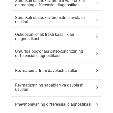
Surunkali obstruktiv bronxit va bronxial
astmaning differensial diagnostikasi
Surunkali obstruktiv bronxitni davolash
usullari
Oshqozon-ichak trakti kasalliklari
diagnostikasi
Umurtqa pog'onasi osteoxondrozining
differensial diagnostikasi
Revmatoid artritni davolash usullari
Revmatizmning sabablari va davolash
usullari
Pnevmoniyaning differensial diagnostikasi