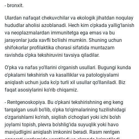
- bronxit.
Ulardan nafaqat chekuvchilar va ekologik jihatdan noqulay
hududlar aholisi azoblanadi. Hech kim o'pkada yallig'lanish
va neoplazmalardan immunitetga ega emas va bu
jarayonlar juda xavfli bo'lishi mumkin. Shuning uchun
shifokorlar profilaktika chorasi sifatida muntazam
ravishda o'pka tekshiruvini tavsiya qiladilar.
O'pka va nafas yo'llarini o'rganish usullari. Bugungi kunda
o'pkalarni tekshirish va kasalliklar va patologiyalarni
aniqlash uchun juda ko'p turli xil usullar qo'llaniladi. Biz
faqat asosiylarini ko'rib chiqamiz.
- Rentgenoskopiya. Bu o'pkani tekshirishning eng keng
tarqalgan usuli bo'lib, o'pka to'qimalarining tuzilishidagi
o'zgarishlarni ko'rish, siqilish o'choqlari yoki ichi bo'sh
joylarni topish, plevra bo'shlig'ida suyuqlik yoki havo
mavjudligini aniqlash imkonini beradi. Rasm rentgen