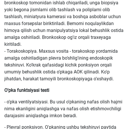
bronkoskop tomonidan ishlab chiqariladi, unga biopsiya
yoki begona jismlarni olib tashlash va poliplarni olib
tashlash, miniatyura kamerasi va boshqa asboblar uchun
maxsus forsepslar biriktiriladi. Bemorni noqulaylikdan
himoya qilish uchun manipulyatsiya lokal behushlik ostida
amalga oshiriladi. Bronkoskop og'iz orqali traxeyaga
kiritiladi.
- Torakoskopiya. Maxsus vosita - torakoskop yordamida
amalga oshiriladigan plevra bo'shlig'ining endoskopik
tekshiruvi. Ko'krak qafasidagi kichik ponksiyon orqali
umumiy behushlik ostida o'pkaga AOK qilinadi. Ko'p
jihatdan, harakat tamoyili bronkoskopiyaga o'xshaydi.
O'pka funktsiyasi testi
- o'pka ventilyatsiyasi. Bu usul o'pkaning nafas olish hajmi
nima ekanligini aniqlashga va nafas olish etishmovchiligi
darajasini aniqlashga imkon beradi.
- Plevral ponksiyon. O'pkaning ushbu tekshiruvi paytida