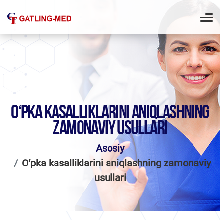
O‘PKA KASALLIKLARINI ANIQLASHNING
ZAMONAVIY USULLARI
Asosiy
O‘pka kasalliklarini aniqlashning zamonaviy
usullari