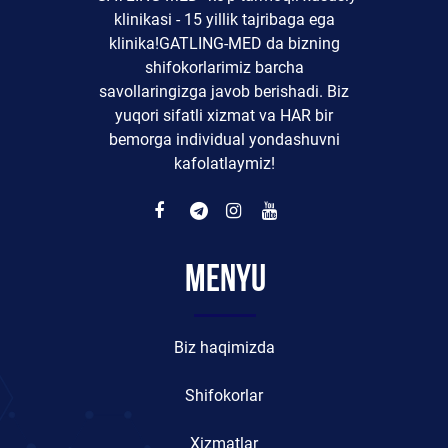
klinikasi - 15 yillik tajribaga ega
klinika!GATLING-MED da bizning
shifokorlarimiz barcha
savollaringizga javob berishadi. Biz
yuqori sifatli xizmat va HAR bir
bemorga individual yondashuvni
kafolatlaymiz!
Menyu
Biz haqimizda
Shifokorlar
Xizmatlar