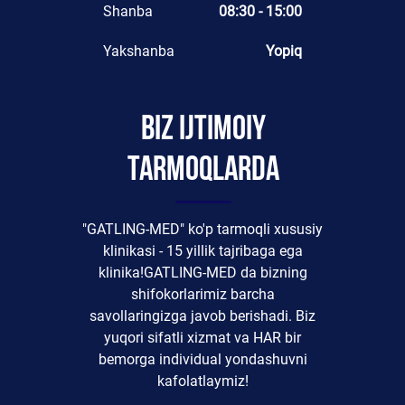
Shanba
08:30 - 15:00
Yakshanba
Yopiq
Biz ijtimoiy
tarmoqlarda
"GATLING-MED" ko'p tarmoqli xususiy
klinikasi - 15 yillik tajribaga ega
klinika!GATLING-MED da bizning
shifokorlarimiz barcha
savollaringizga javob berishadi. Biz
yuqori sifatli xizmat va HAR bir
bemorga individual yondashuvni
kafolatlaymiz!