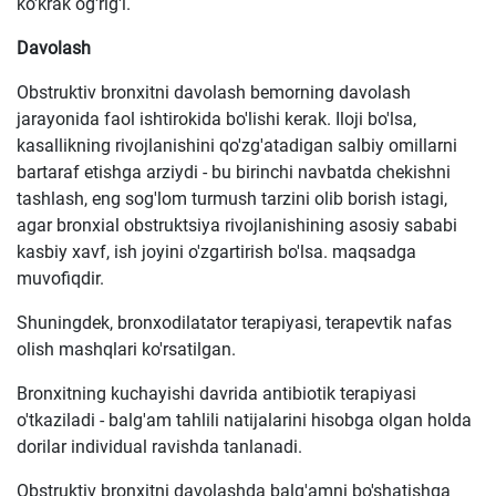
ko'krak og'rig'i.
Davolash
Obstruktiv bronxitni davolash bemorning davolash
jarayonida faol ishtirokida bo'lishi kerak. Iloji bo'lsa,
kasallikning rivojlanishini qo'zg'atadigan salbiy omillarni
bartaraf etishga arziydi - bu birinchi navbatda chekishni
tashlash, eng sog'lom turmush tarzini olib borish istagi,
agar bronxial obstruktsiya rivojlanishining asosiy sababi
kasbiy xavf, ish joyini o'zgartirish bo'lsa. maqsadga
muvofiqdir.
Shuningdek, bronxodilatator terapiyasi, terapevtik nafas
olish mashqlari ko'rsatilgan.
Bronxitning kuchayishi davrida antibiotik terapiyasi
o'tkaziladi - balg'am tahlili natijalarini hisobga olgan holda
dorilar individual ravishda tanlanadi.
Obstruktiv bronxitni davolashda balg'amni bo'shatishga