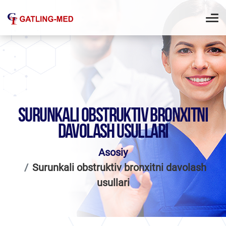
SURUNKALI OBSTRUKTIV BRONXITNI
DAVOLASH USULLARI
Asosiy
Surunkali obstruktiv bronxitni davolash
usullari