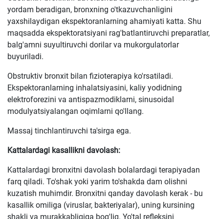
yordam beradigan, bronxning o'tkazuvchanligini
yaxshilaydigan ekspektoranlarning ahamiyati katta. Shu
maqsadda ekspektoratsiyani rag'batlantiruvchi preparatlar,
balg'amni suyultiruvchi dorilar va mukorgulatorlar
buyuriladi.
Obstruktiv bronxit bilan fizioterapiya ko'rsatiladi.
Ekspektoranlarning inhalatsiyasini, kaliy yodidning
elektroforezini va antispazmodiklarni, sinusoidal
modulyatsiyalangan oqimlarni qo'llang.
Massaj tinchlantiruvchi ta'sirga ega.
Kattalardagi kasallikni davolash:
Kattalardagi bronxitni davolash bolalardagi terapiyadan
farq qiladi. To'shak yoki yarim to'shakda dam olishni
kuzatish muhimdir. Bronxitni qanday davolash kerak - bu
kasallik omiliga (viruslar, bakteriyalar), uning kursining
shakli va murakkabligiga bog'liq. Yo'tal refleksini