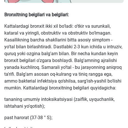
Bronxitning belgilari va belgilari:
Kattalardagi bronxit ikki xil bo'ladi: o'tkir va surunkali,
kataral va yiringli, obstruktiv va obstruktiv bo'lmagan.
Kasallikning barcha shakllarini bitta asosiy simptom -
yo'tal bilan birlashtiradi. Dastlabki 2-3 kun ichida u intruziv,
quruq yoki ozgina balg'am bilan. Bir necha kundan keyin
bronxit belgilari o'zgara boshlaydi. Balg'amning ajralishi
yanada kuchliroq. Samarali yo'tal - bu jarayonning aniqroq
ta'rifi. Balg'am asosan oq-kulrang va tiniq rangga ega,
ammo bakterial infektsiya qo'shilsa, sarg'ish-yashil bo'lishi
mumkin. Kattalardagi bronxitning belgilari quyidagicha:
tananing umumiy intoksikatsiyasi (zaiflik, uyquchanlik,
ishtahani yo'qotish);
past harorat (37-38 ° S);