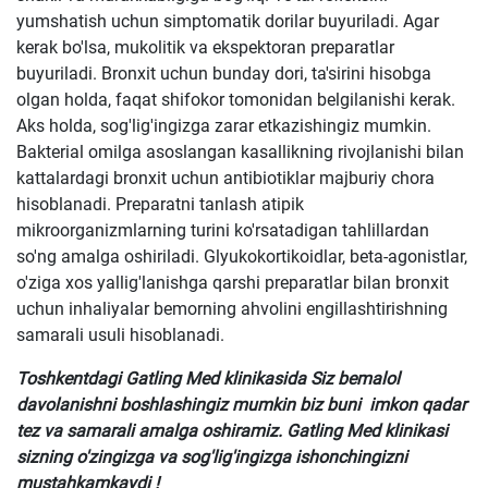
yumshatish uchun simptomatik dorilar buyuriladi. Agar
kerak bo'lsa, mukolitik va ekspektoran preparatlar
buyuriladi. Bronxit uchun bunday dori, ta'sirini hisobga
olgan holda, faqat shifokor tomonidan belgilanishi kerak.
Aks holda, sog'lig'ingizga zarar etkazishingiz mumkin.
Bakterial omilga asoslangan kasallikning rivojlanishi bilan
kattalardagi bronxit uchun antibiotiklar majburiy chora
hisoblanadi. Preparatni tanlash atipik
mikroorganizmlarning turini ko'rsatadigan tahlillardan
so'ng amalga oshiriladi. Glyukokortikoidlar, beta-agonistlar,
o'ziga xos yallig'lanishga qarshi preparatlar bilan bronxit
uchun inhaliyalar bemorning ahvolini engillashtirishning
samarali usuli hisoblanadi.
Toshkentdagi Gatling Med klinikasida Siz bemalol
davolanishni boshlashingiz mumkin biz buni imkon qadar
tez va samarali amalga oshiramiz. Gatling Med klinikasi
sizning o'zingizga va sog'lig'ingizga ishonchingizni
mustahkamkaydi !