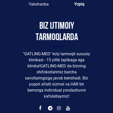
Yakshanba
Yopiq
Biz ijtimoiy
tarmoqlarda
"GATLING-MED" ko'p tarmoqli xususiy
klinikasi - 15 yillik tajribaga ega
klinika!GATLING-MED da bizning
shifokorlarimiz barcha
savollaringizga javob berishadi. Biz
yuqori sifatli xizmat va HAR bir
bemorga individual yondashuvni
kafolatlaymiz!