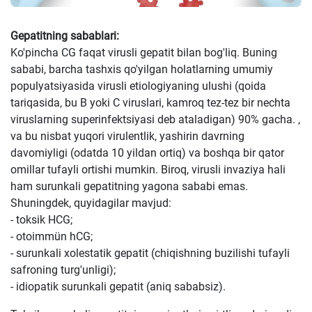
Gepatitning sabablari:
Ko'pincha CG faqat virusli gepatit bilan bog'liq. Buning
sababi, barcha tashxis qo'yilgan holatlarning umumiy
populyatsiyasida virusli etiologiyaning ulushi (qoida
tariqasida, bu B yoki C viruslari, kamroq tez-tez bir nechta
viruslarning superinfektsiyasi deb ataladigan) 90% gacha. ,
va bu nisbat yuqori virulentlik, yashirin davrning
davomiyligi (odatda 10 yildan ortiq) va boshqa bir qator
omillar tufayli ortishi mumkin. Biroq, virusli invaziya hali
ham surunkali gepatitning yagona sababi emas.
Shuningdek, quyidagilar mavjud:
- toksik HCG;
- otoimmün hCG;
- surunkali xolestatik gepatit (chiqishning buzilishi tufayli
safroning turg'unligi);
- idiopatik surunkali gepatit (aniq sababsiz).