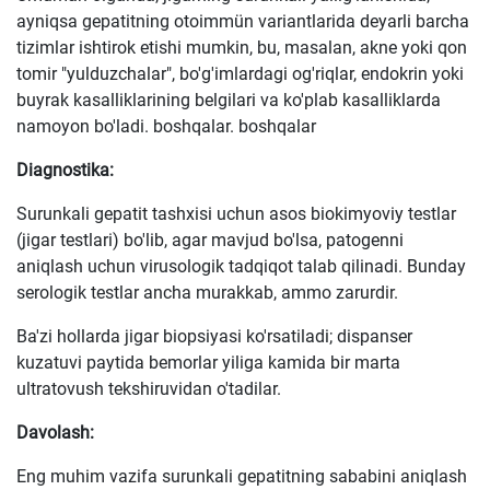
ayniqsa gepatitning otoimmün variantlarida deyarli barcha
tizimlar ishtirok etishi mumkin, bu, masalan, akne yoki qon
tomir "yulduzchalar", bo'g'imlardagi og'riqlar, endokrin yoki
buyrak kasalliklarining belgilari va ko'plab kasalliklarda
namoyon bo'ladi. boshqalar. boshqalar
Diagnostika:
Surunkali gepatit tashxisi uchun asos biokimyoviy testlar
(jigar testlari) bo'lib, agar mavjud bo'lsa, patogenni
aniqlash uchun virusologik tadqiqot talab qilinadi. Bunday
serologik testlar ancha murakkab, ammo zarurdir.
Ba'zi hollarda jigar biopsiyasi ko'rsatiladi; dispanser
kuzatuvi paytida bemorlar yiliga kamida bir marta
ultratovush tekshiruvidan o'tadilar.
Davolash:
Eng muhim vazifa surunkali gepatitning sababini aniqlash