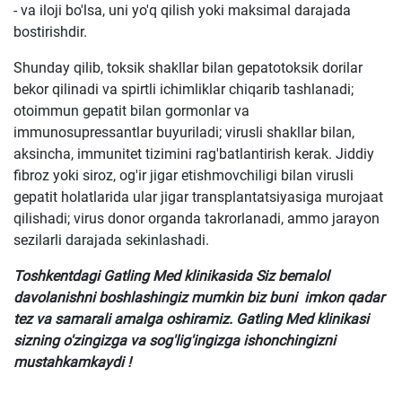
- va iloji bo'lsa, uni yo'q qilish yoki maksimal darajada
bostirishdir.
Shunday qilib, toksik shakllar bilan gepatotoksik dorilar
bekor qilinadi va spirtli ichimliklar chiqarib tashlanadi;
otoimmun gepatit bilan gormonlar va
immunosupressantlar buyuriladi; virusli shakllar bilan,
aksincha, immunitet tizimini rag'batlantirish kerak. Jiddiy
fibroz yoki siroz, og'ir jigar etishmovchiligi bilan virusli
gepatit holatlarida ular jigar transplantatsiyasiga murojaat
qilishadi; virus donor organda takrorlanadi, ammo jarayon
sezilarli darajada sekinlashadi.
Toshkentdagi Gatling Med klinikasida Siz bemalol
davolanishni boshlashingiz mumkin biz buni imkon qadar
tez va samarali amalga oshiramiz. Gatling Med klinikasi
sizning o'zingizga va sog'lig'ingizga ishonchingizni
mustahkamkaydi !