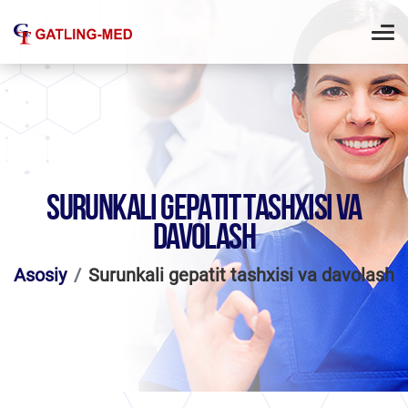
SURUNKALI GEPATIT TASHXISI VA
DAVOLASH
Asosiy
Surunkali gepatit tashxisi va davolash