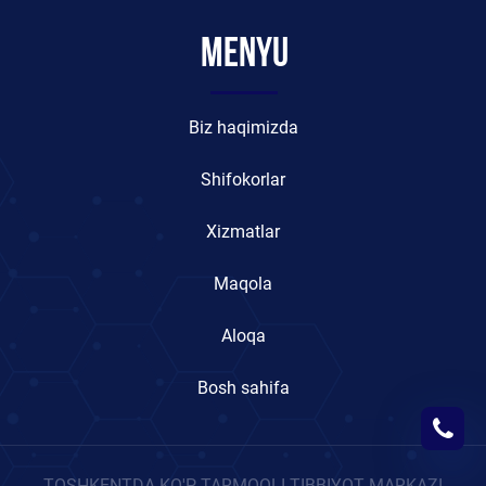
Menyu
Biz haqimizda
Shifokorlar
Xizmatlar
Maqola
Aloqa
Bosh sahifa
TOSHKENTDA KO'P TARMOQLI TIBBIYOT MARKAZI