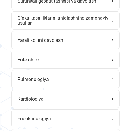
Surunkali gepatit tashxisi va davolash
O‘pka kasalliklarini aniqlashning zamonaviy
usullari
Yarali kolitni davolash
Enterobioz
Pulmonologiya
Kardiologiya
Endokrinologiya