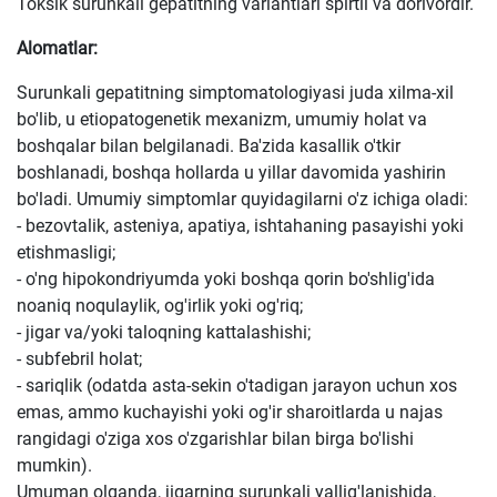
Toksik surunkali gepatitning variantlari spirtli va dorivordir.
Alomatlar:
Surunkali gepatitning simptomatologiyasi juda xilma-xil
bo'lib, u etiopatogenetik mexanizm, umumiy holat va
boshqalar bilan belgilanadi. Ba'zida kasallik o'tkir
boshlanadi, boshqa hollarda u yillar davomida yashirin
bo'ladi. Umumiy simptomlar quyidagilarni o'z ichiga oladi:
- bezovtalik, asteniya, apatiya, ishtahaning pasayishi yoki
etishmasligi;
- o'ng hipokondriyumda yoki boshqa qorin bo'shlig'ida
noaniq noqulaylik, og'irlik yoki og'riq;
- jigar va/yoki taloqning kattalashishi;
- subfebril holat;
- sariqlik (odatda asta-sekin o'tadigan jarayon uchun xos
emas, ammo kuchayishi yoki og'ir sharoitlarda u najas
rangidagi o'ziga xos o'zgarishlar bilan birga bo'lishi
mumkin).
Umuman olganda, jigarning surunkali yallig'lanishida,