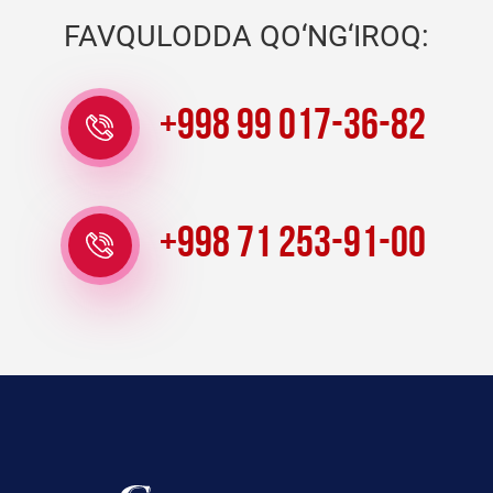
FAVQULODDA QO‘NG‘IROQ:
+998 99 017-36-82
+998 71 253-91-00