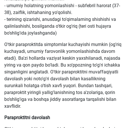
- umumiy holatning yomonlashishi - subfebril harorat (37-
38), zaiflik, ishtahaning yo'qolishi.
- terining qizarishi, anusdagi to'qimalarning shishishi va
qalinlashishi, bosilganda o'tkir og'riq (teri osti hujayra
bo'shlig'ida joylashganda)
O'tkir paraproktitda simptomlar kuchayishi mumkin (og'riq
kuchayadi, umumiy farovonlik yomonlashishda davom
etadi). Ba'zi hollarda vaziyat keskin yaxshilanadi, najasda
yiring va qon paydo bo'ladi. Bu xo'ppozning to'g'ri ichakka
singanligini anglatadi. O'tkir paraproktitni muvaffaqiyatli
davolash yoki noto'g'ri davolash bilan kasallikning
surunkali holatga o'tish xavfi yuqori. Bundan tashqari,
paraproktit yiringli yallig'lanishning tos a'zolariga, qorin
bo'shlig'iga va boshqa jiddiy asoratlarga tarqalishi bilan
xavflidir.
Paraproktitni davolash