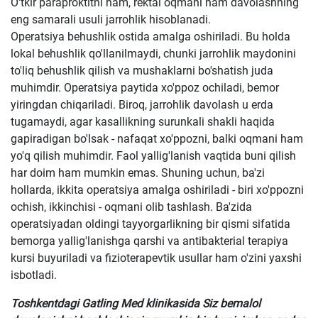
O'tkir paraproktitni ham, rektal oqmani ham davolashning
eng samarali usuli jarrohlik hisoblanadi.
Operatsiya behushlik ostida amalga oshiriladi. Bu holda
lokal behushlik qo'llanilmaydi, chunki jarrohlik maydonini
to'liq behushlik qilish va mushaklarni bo'shatish juda
muhimdir. Operatsiya paytida xo'ppoz ochiladi, bemor
yiringdan chiqariladi. Biroq, jarrohlik davolash u erda
tugamaydi, agar kasallikning surunkali shakli haqida
gapiradigan bo'lsak - nafaqat xo'ppozni, balki oqmani ham
yo'q qilish muhimdir. Faol yallig'lanish vaqtida buni qilish
har doim ham mumkin emas. Shuning uchun, ba'zi
hollarda, ikkita operatsiya amalga oshiriladi - biri xo'ppozni
ochish, ikkinchisi - oqmani olib tashlash. Ba'zida
operatsiyadan oldingi tayyorgarlikning bir qismi sifatida
bemorga yallig'lanishga qarshi va antibakterial terapiya
kursi buyuriladi va fizioterapevtik usullar ham o'zini yaxshi
isbotladi.
Toshkentdagi Gatling Med klinikasida Siz bemalol