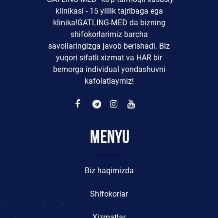
klinikasi - 15 yillik tajribaga ega
klinika!GATLING-MED da bizning
shifokorlarimiz barcha
savollaringizga javob berishadi. Biz
yuqori sifatli xizmat va HAR bir
bemorga individual yondashuvni
kafolatlaymiz!
Menyu
Biz haqimizda
Shifokorlar
Xizmatlar