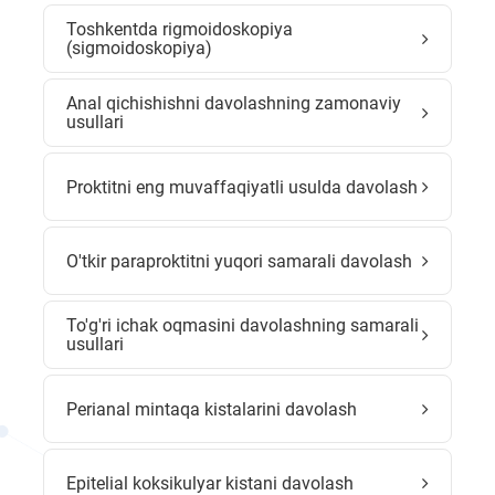
Toshkentda rigmoidoskopiya
(sigmoidoskopiya)
Anal qichishishni davolashning zamonaviy
usullari
Proktitni eng muvaffaqiyatli usulda davolash
O'tkir paraproktitni yuqori samarali davolash
To'g'ri ichak oqmasini davolashning samarali
usullari
Perianal mintaqa kistalarini davolash
Epitelial koksikulyar kistani davolash