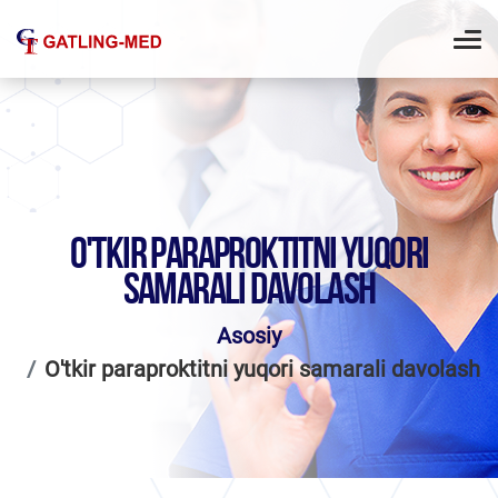
O'TKIR PARAPROKTITNI YUQORI
SAMARALI DAVOLASH
Asosiy
O'tkir paraproktitni yuqori samarali davolash