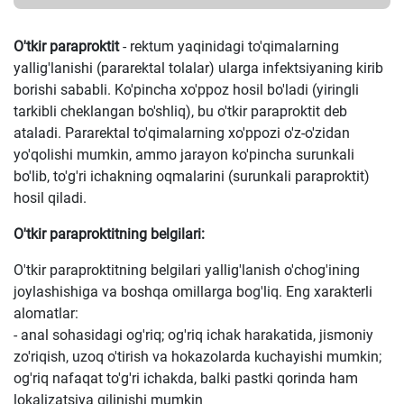
O'tkir paraproktit
- rektum yaqinidagi to'qimalarning
yallig'lanishi (pararektal tolalar) ularga infektsiyaning kirib
borishi sababli. Ko'pincha xo'ppoz hosil bo'ladi (yiringli
tarkibli cheklangan bo'shliq), bu o'tkir paraproktit deb
ataladi. Pararektal to'qimalarning xo'ppozi o'z-o'zidan
yo'qolishi mumkin, ammo jarayon ko'pincha surunkali
bo'lib, to'g'ri ichakning oqmalarini (surunkali paraproktit)
hosil qiladi.
O'tkir paraproktitning belgilari:
O'tkir paraproktitning belgilari yallig'lanish o'chog'ining
joylashishiga va boshqa omillarga bog'liq. Eng xarakterli
alomatlar:
- anal sohasidagi og'riq; og'riq ichak harakatida, jismoniy
zo'riqish, uzoq o'tirish va hokazolarda kuchayishi mumkin;
og'riq nafaqat to'g'ri ichakda, balki pastki qorinda ham
lokalizatsiya qilinishi mumkin