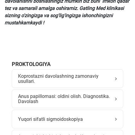
davolanishni boshlashingiz mumkin biz buni imkon qadar
tez va samarali amalga oshiramiz. Gatling Med klinikasi
sizning o'zingizga va sog'lig'ingizga ishonchingizni
mustahkamkaydi !
PROKTOLOGIYA
Koprostazni davolashning zamonaviy
usullari.
Anus papillomasi: oldini olish. Diagnostika.
Davolash
Yuqori sifatli sigmoidoskopiya