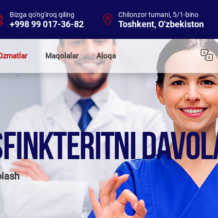
Bizga qo'ng'iroq qiling
Chilonzor tumani, 5/1-bino
+998 99 017-36-82
Toshkent, O'zbekiston
izmatlar
Maqolalar
Aloqa
FINKTERITNI DAVO
olash