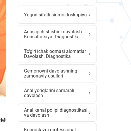
Yuqori sifatli sigmoidoskopiya
Anus qichishishini davolash.
Konsultatsiya. Diagnostika
To'g'ri ichak oqmasi alomatlar
Davolash. Diagnostika
Gemorroyni davolashning
zamonaviy usullari
Anal yoriqlarini samarali
davolash
Anal kanal polipi diagnostikasi
va davolash
Koprostazni professional