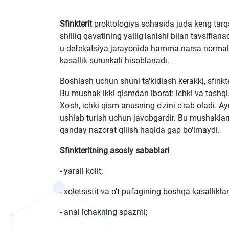
Sfinkterit
proktologiya sohasida juda keng tarqa
shilliq qavatining yallig'lanishi bilan tavsifla
u defekatsiya jarayonida hamma narsa normal ke
kasallik surunkali hisoblanadi.
Boshlash uchun shuni ta'kidlash kerakki, sfinkt
Bu mushak ikki qismdan iborat: ichki va tashqi.
Xo'sh, ichki qism anusning o'zini o'rab oladi. Ay
ushlab turish uchun javobgardir. Bu mushaklarn
qanday nazorat qilish haqida gap bo'lmaydi.
Sfinkteritning asosiy sabablari
- yarali kolit;
- xoletsistit va o't pufagining boshqa kasallikl
- anal ichakning spazmi;