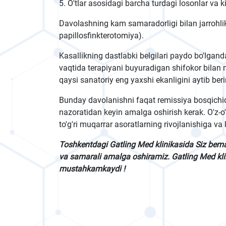
5. O'tlar asosidagi barcha turdagi losonlar va ki
Davolashning kam samaradorligi bilan jarrohlik a
papillosfinkterotomiya).
Kasallikning dastlabki belgilari paydo bo'lgand
vaqtida terapiyani buyuradigan shifokor bilan
qaysi sanatoriy eng yaxshi ekanligini aytib beri
Bunday davolanishni faqat remissiya bosqichida
nazoratidan keyin amalga oshirish kerak. O'z-o
to'g'ri muqarrar asoratlarning rivojlanishiga v
Toshkentdagi Gatling Med klinikasida Siz bem
va samarali amalga oshiramiz. Gatling Med klin
mustahkamkaydi !