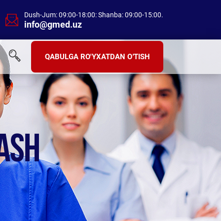
Dush-Jum: 09:00-18:00: Shanba: 09:00-15:00.
info@gmed.uz
QABULGA RO'YXATDAN O'TISH
LASH