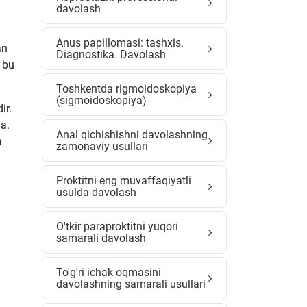
davolash
Anus papillomasi: tashxis.
an
Diagnostika. Davolash
 bu
Toshkentda rigmoidoskopiya
(sigmoidoskopiya)
ir.
a.
Anal qichishishni davolashning
a
zamonaviy usullari
Proktitni eng muvaffaqiyatli
usulda davolash
O'tkir paraproktitni yuqori
samarali davolash
To'g'ri ichak oqmasini
davolashning samarali usullari