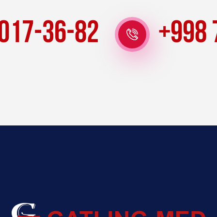
 017-36-82
+998 