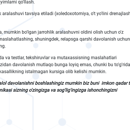
yimlarni qo'llash.
ralashuvi tavsiya etiladi (xoledoxotomiya, o't yo'lini drenajlash
a, mumkin bo'lgan jarrohlik aralashuvni oldini olish uchun o'z
 maslahatlashing, shuningdek, relapsga qarshi davolanish uchun
ng.
 va testlar, tekshiruvlar va mutaxassisning maslahatlari
'zidan davolanish mutlaqo bunga loyiq emas, chunki bu to'g'rida
a kasallikning istalmagan kursiga olib kelishi mumkin.
alol davolanishni boshlashingiz mumkin biz buni imkon qadar 
ikasi sizning o'zingizga va sog'lig'ingizga ishonchingizni