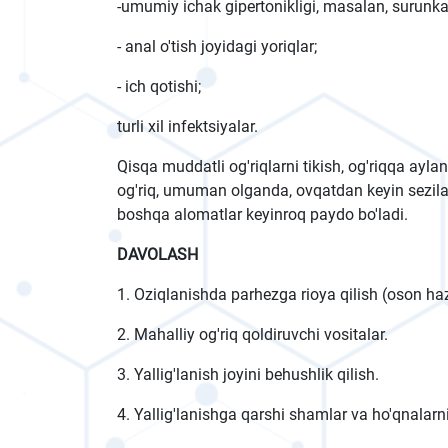
-umumiy ichak gipertonikligi, masalan, surunkal
- anal o'tish joyidagi yoriqlar;
- ich qotishi;
turli xil infektsiyalar.
Qisqa muddatli og'riqlarni tikish, og'riqqa ayl
og'riq, umuman olganda, ovqatdan keyin sezilarli
boshqa alomatlar keyinroq paydo bo'ladi.
DAVOLASH
1. Oziqlanishda parhezga rioya qilish (oson ha
2. Mahalliy og'riq qoldiruvchi vositalar.
3. Yallig'lanish joyini behushlik qilish.
4. Yallig'lanishga qarshi shamlar va ho'qnalarni 