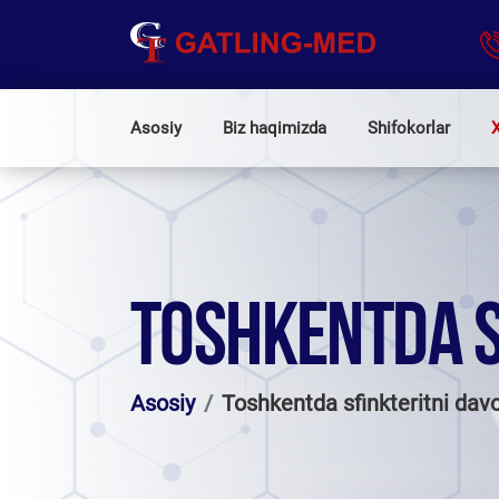
Asosiy
Biz haqimizda
Shifokorlar
X
TOSHKENTDA S
Asosiy
Toshkentda sfinkteritni dav