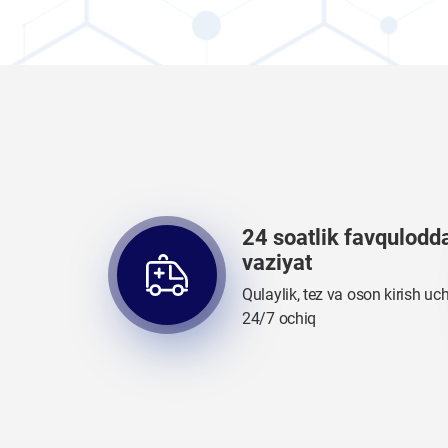
24 soatlik favqulodd
vaziyat
Qulaylik, tez va oson kirish uc
24/7 ochiq