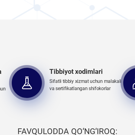
a
Tibbiyot xodimlari
Sifatli tibbiy xizmat uchun malakali
va sertifikatlangan shifokorlar
hun
FAVQULODDA QO‘NG‘IROQ: