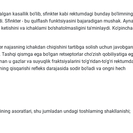
lgan kasallik bo'lib, sfinkter kabi rektumdagi bunday bo'limning
nadi. Sfinkter - bu qulflash funktsiyasini bajaradigan mushak. Ayn
tishini va ichaklarni bo'shatolmasligini ta'minlaydi. Ko'pincha
er najasning ichakdan chiqishini tartibga solish uchun javobgard
 Tashqi qismga ega bo'lgan retseptorlar cho'zish qobiliyatiga eg
nan u gazlar va suyuqlik fraktsiyalarini to'g'ridan-to'g'ri rektumd
ing qisqarishi refleks darajasida sodir bo'ladi va ongni hech
arining asoratlari, shu jumladan undagi toshlarning shakllanishi;