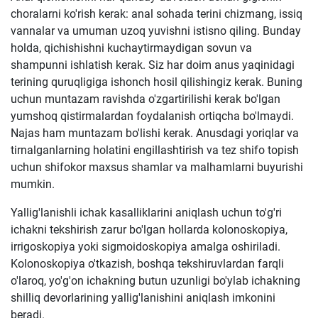
choralarni ko'rish kerak: anal sohada terini chizmang, issiq
vannalar va umuman uzoq yuvishni istisno qiling. Bunday
holda, qichishishni kuchaytirmaydigan sovun va
shampunni ishlatish kerak. Siz har doim anus yaqinidagi
terining quruqligiga ishonch hosil qilishingiz kerak. Buning
uchun muntazam ravishda o'zgartirilishi kerak bo'lgan
yumshoq qistirmalardan foydalanish ortiqcha bo'lmaydi.
Najas ham muntazam bo'lishi kerak. Anusdagi yoriqlar va
tirnalganlarning holatini engillashtirish va tez shifo topish
uchun shifokor maxsus shamlar va malhamlarni buyurishi
mumkin.
Yallig'lanishli ichak kasalliklarini aniqlash uchun to'g'ri
ichakni tekshirish zarur bo'lgan hollarda kolonoskopiya,
irrigoskopiya yoki sigmoidoskopiya amalga oshiriladi.
Kolonoskopiya o'tkazish, boshqa tekshiruvlardan farqli
o'laroq, yo'g'on ichakning butun uzunligi bo'ylab ichakning
shilliq devorlarining yallig'lanishini aniqlash imkonini
beradi.