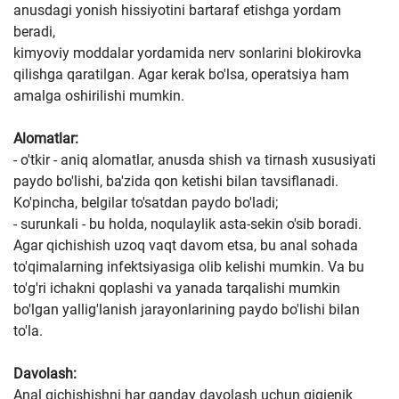
anusdagi yonish hissiyotini bartaraf etishga yordam
beradi,
kimyoviy moddalar yordamida nerv sonlarini blokirovka
qilishga qaratilgan. Agar kerak bo'lsa, operatsiya ham
amalga oshirilishi mumkin.
Alomatlar:
- o'tkir - aniq alomatlar, anusda shish va tirnash xususiyati
paydo bo'lishi, ba'zida qon ketishi bilan tavsiflanadi.
Ko'pincha, belgilar to'satdan paydo bo'ladi;
- surunkali - bu holda, noqulaylik asta-sekin o'sib boradi.
Agar qichishish uzoq vaqt davom etsa, bu anal sohada
to'qimalarning infektsiyasiga olib kelishi mumkin. Va bu
to'g'ri ichakni qoplashi va yanada tarqalishi mumkin
bo'lgan yallig'lanish jarayonlarining paydo bo'lishi bilan
to'la.
Davolash:
Anal qichishishni har qanday davolash uchun gigienik