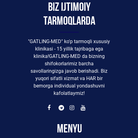
Biz ijtimoiy
tarmoqlarda
"GATLING-MED" ko'p tarmoqli xususiy
klinikasi - 15 yillik tajribaga ega
klinika!GATLING-MED da bizning
shifokorlarimiz barcha
savollaringizga javob berishadi. Biz
yuqori sifatli xizmat va HAR bir
bemorga individual yondashuvni
kafolatlaymiz!
Menyu