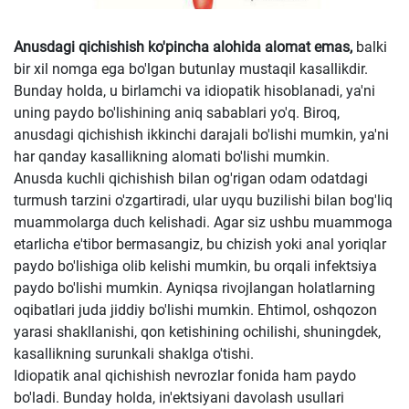
Anusdagi qichishish ko'pincha alohida alomat emas,
balki
bir xil nomga ega bo'lgan butunlay mustaqil kasallikdir.
Bunday holda, u birlamchi va idiopatik hisoblanadi, ya'ni
uning paydo bo'lishining aniq sabablari yo'q. Biroq,
anusdagi qichishish ikkinchi darajali bo'lishi mumkin, ya'ni
har qanday kasallikning alomati bo'lishi mumkin.
Anusda kuchli qichishish bilan og'rigan odam odatdagi
turmush tarzini o'zgartiradi, ular uyqu buzilishi bilan bog'liq
muammolarga duch kelishadi. Agar siz ushbu muammoga
etarlicha e'tibor bermasangiz, bu chizish yoki anal yoriqlar
paydo bo'lishiga olib kelishi mumkin, bu orqali infektsiya
paydo bo'lishi mumkin. Ayniqsa rivojlangan holatlarning
oqibatlari juda jiddiy bo'lishi mumkin. Ehtimol, oshqozon
yarasi shakllanishi, qon ketishining ochilishi, shuningdek,
kasallikning surunkali shaklga o'tishi.
Idiopatik anal qichishish nevrozlar fonida ham paydo
bo'ladi. Bunday holda, in'ektsiyani davolash usullari