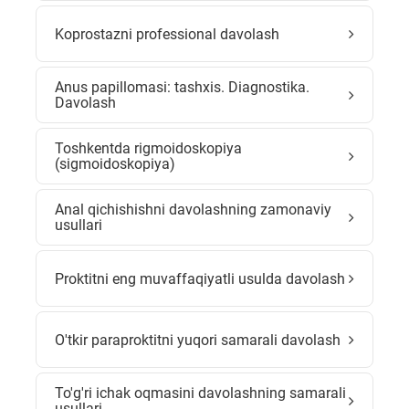
Koprostazni professional davolash
Anus papillomasi: tashxis. Diagnostika.
Davolash
Toshkentda rigmoidoskopiya
(sigmoidoskopiya)
Anal qichishishni davolashning zamonaviy
usullari
Proktitni eng muvaffaqiyatli usulda davolash
O'tkir paraproktitni yuqori samarali davolash
To'g'ri ichak oqmasini davolashning samarali
usullari