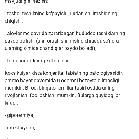
mavjudligini sezish;
- tashqi teshikning ko'payishi, undan shilimshiqning
chiqishi;
- alevlenme davrida zararlangan hududda teshiklarning
paydo bo'lishi (ular orqali shilimshiq chiqadi, so'ngra
ularning o'rnida chandiqlar paydo bo'ladi);
- tana haroratining ko'tarilishi.
Koksikulyar kista konjenital tabiatning patologiyasidir,
ammo hayot davomida u odamni bezovta qilmasligi
mumkin. Biroq, bir qator omillar ta'siri ostida uning
rivojlanishi faollashishi mumkin. Bularga quyidagilar
kiradi:
- gipotermiya;
- infektsiyalar;