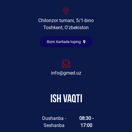
Chilonzor tumani, 5/1-bino
Toshkent, O'zbekiston
Bizni Xaritada toping
info@gmed.uz
Ish vaqti
Dushanba -
08:30 -
Seshanba
17:00