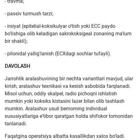
- travma;
- passiv turmush tarzi;
- irsiyat (epitelial-koksikulyar o'tish yoki ECC paydo
bo'lishiga olib keladigan sakrokoksigeal zonaning ma'lum
bir shakli);
- pilonidal yallig'lanish (ECXdagi sochlar tufayli).
DAVOLASH
Jarrohlik aralashuvining bir nechta variantlari mavjud, ular
kirish, aralashuv texnikasi va kesish asbobida farqlanadi.
Misol uchun, oddiy skalpel, radio pichoqni ishlatish
mumkin yoki koksiks kistasini lazer bilan olib tashlash
mumkin. Aralashuv usuli bemorning individual
xususiyatlariga e'tibor qaratgan holda shifokor tomonidan
tanlanadi.
Faqatgina operatsiya albatta kasallikdan xalos bo'ladi.