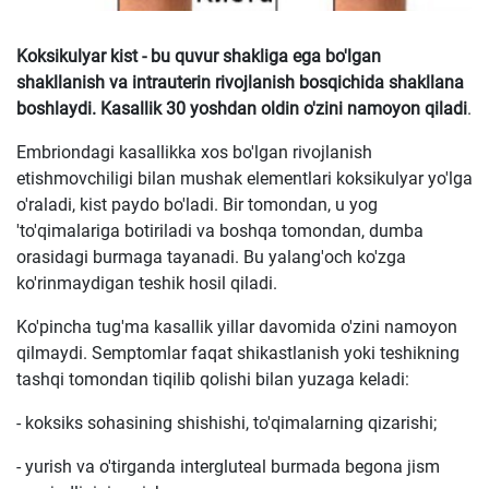
Koksikulyar kist - bu quvur shakliga ega bo'lgan
shakllanish va intrauterin rivojlanish bosqichida shakllana
boshlaydi. Kasallik 30 yoshdan oldin o'zini namoyon qiladi
.
Embriondagi kasallikka xos bo'lgan rivojlanish
etishmovchiligi bilan mushak elementlari koksikulyar yo'lga
o'raladi, kist paydo bo'ladi. Bir tomondan, u yog
'to'qimalariga botiriladi va boshqa tomondan, dumba
orasidagi burmaga tayanadi. Bu yalang'och ko'zga
ko'rinmaydigan teshik hosil qiladi.
Ko'pincha tug'ma kasallik yillar davomida o'zini namoyon
qilmaydi. Semptomlar faqat shikastlanish yoki teshikning
tashqi tomondan tiqilib qolishi bilan yuzaga keladi:
- koksiks sohasining shishishi, to'qimalarning qizarishi;
- yurish va o'tirganda intergluteal burmada begona jism