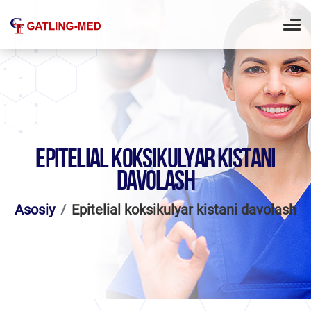
EPITELIAL KOKSIKULYAR KISTANI
DAVOLASH
Asosiy
Epitelial koksikulyar kistani davolash