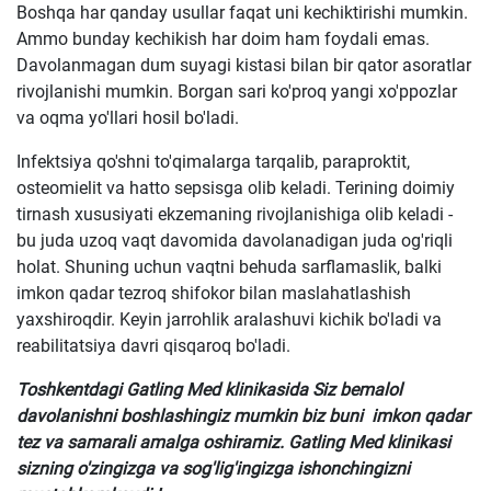
Boshqa har qanday usullar faqat uni kechiktirishi mumkin.
Ammo bunday kechikish har doim ham foydali emas.
Davolanmagan dum suyagi kistasi bilan bir qator asoratlar
rivojlanishi mumkin. Borgan sari ko'proq yangi xo'ppozlar
va oqma yo'llari hosil bo'ladi.
Infektsiya qo'shni to'qimalarga tarqalib, paraproktit,
osteomielit va hatto sepsisga olib keladi. Terining doimiy
tirnash xususiyati ekzemaning rivojlanishiga olib keladi -
bu juda uzoq vaqt davomida davolanadigan juda og'riqli
holat. Shuning uchun vaqtni behuda sarflamaslik, balki
imkon qadar tezroq shifokor bilan maslahatlashish
yaxshiroqdir. Keyin jarrohlik aralashuvi kichik bo'ladi va
reabilitatsiya davri qisqaroq bo'ladi.
Toshkentdagi Gatling Med klinikasida Siz bemalol
davolanishni boshlashingiz mumkin biz buni imkon qadar
tez va samarali amalga oshiramiz. Gatling Med klinikasi
sizning o'zingizga va sog'lig'ingizga ishonchingizni