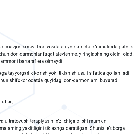
lari mavjud emas. Dori vositalari yordamida to'qimalarda patolo
un dori-darmonlar faqat alevlenme, yiringlashning oldini oladi
muammoni bartaraf eta olmaydi.
a tayyorgarlik ko'rish yoki tiklanish usuli sifatida qo'llaniladi.
uchun shifokor odatda quyidagi dori-darmonlarni buyuradi:
ratlar;
va ultratovush terapiyasini o'z ichiga olishi mumkin.
imalarning yaxlitligini tiklashga qaratilgan. Shunisi e'tiborga