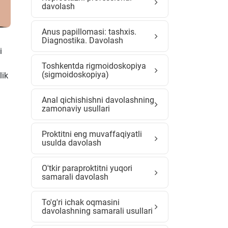
davolash
Anus papillomasi: tashxis.
Diagnostika. Davolash
i
Toshkentda rigmoidoskopiya
(sigmoidoskopiya)
lik
Anal qichishishni davolashning
zamonaviy usullari
Proktitni eng muvaffaqiyatli
usulda davolash
O'tkir paraproktitni yuqori
samarali davolash
To'g'ri ichak oqmasini
davolashning samarali usullari