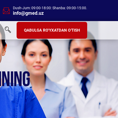
Dush-Jum: 09:00-18:00: Shanba: 09:00-15:00.
info@gmed.uz
QABULGA RO'YXATDAN O'TISH
HNING