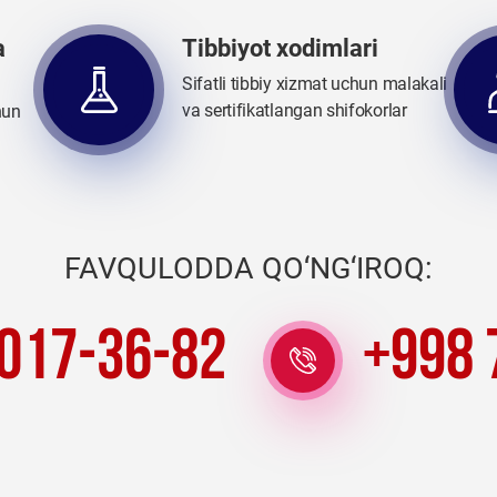
a
Tibbiyot xodimlari
Sifatli tibbiy xizmat uchun malakali
va sertifikatlangan shifokorlar
hun
FAVQULODDA QO‘NG‘IROQ:
 017-36-82
+998 