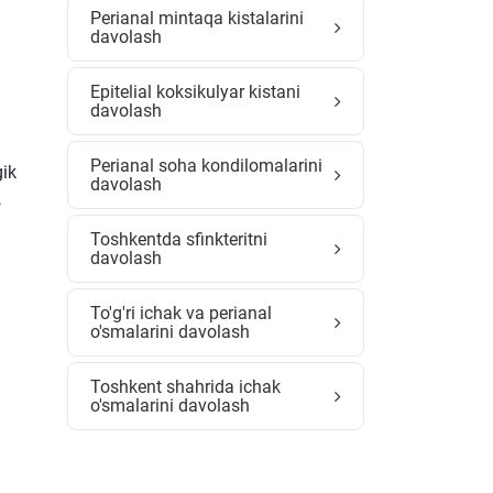
Perianal mintaqa kistalarini
davolash
Epitelial koksikulyar kistani
davolash
Perianal soha kondilomalarini
gik
davolash
,
Toshkentda sfinkteritni
davolash
To'g'ri ichak va perianal
o'smalarini davolash
Toshkent shahrida ichak
o'smalarini davolash