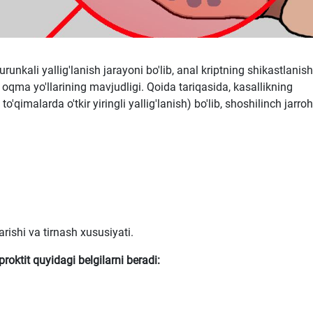
runkali yallig'lanish jarayoni bo'lib, anal kriptning shikastlanish
, oqma yo'llarining mavjudligi. Qoida tariqasida, kasallikning
to'qimalarda o'tkir yiringli yallig'lanish) bo'lib, shoshilinch jarroh
rishi va tirnash xususiyati.
roktit quyidagi belgilarni beradi: