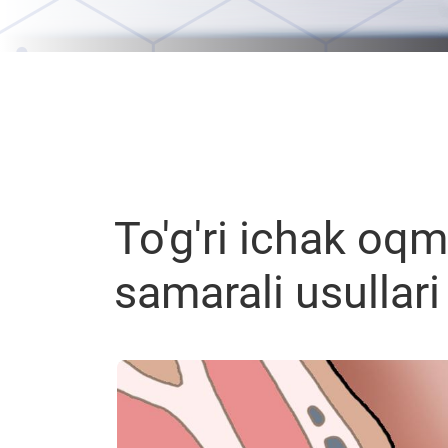
To'g'ri ichak oq
samarali usullari