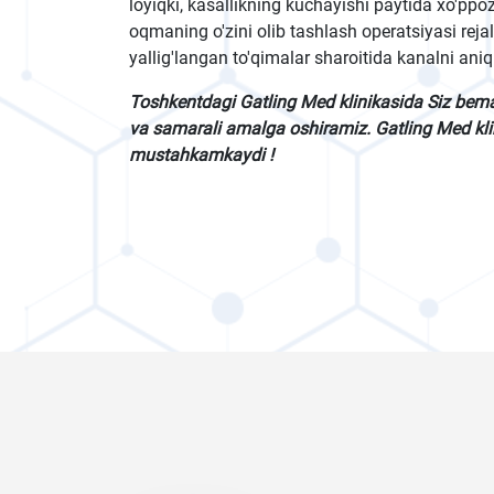
loyiqki, kasallikning kuchayishi paytida xo'ppoz
oqmaning o'zini olib tashlash operatsiyasi reja
yallig'langan to'qimalar sharoitida kanalni aniql
Toshkentdagi Gatling Med klinikasida Siz bem
va samarali amalga oshiramiz. Gatling Med klin
mustahkamkaydi !