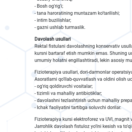
- Bosh og'rig'i;
- tana haroratining muntazam ko'tarilishi;
- intim buzilishlar;
- gazni ushlab turmaslik.
Davolash usullari
Rektal fistulani davolashning konservativ usul
kursni bartaraf etish mumkin emas. Shuning uch
umumiy holatni engillashtiradi, lekin asosiy 
Fizioterapiya usullari, dori-darmonlar operatsiyag
Asoratlarni qo'llab-quvvatlash va oldini olish 
- og'riq qoldiruvchi vositalar;
- tizimli va mahalliy antibiotiklar;
- davolashni tezlashtirish uchun mahalliy prepa
- Ichak faoliyatini tartibga soluvchi dorilar.
Fizioterapiya kursi elektroforez va UVI, magnit 
Jarrohlik davolash fistuloz yo'lni kesish va to'q