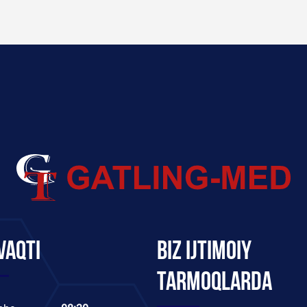
vaqti
Biz ijtimoiy
tarmoqlarda