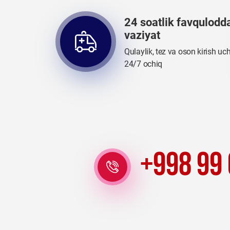
24 soatlik favqulodd
vaziyat
Qulaylik, tez va oson kirish uc
24/7 ochiq
+998 99