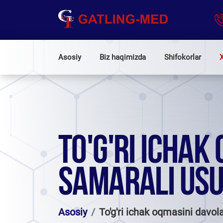
Asosiy
Biz haqimizda
Shifokorlar
X
TO'G'RI ICHA
SAMARALI USU
Asosiy
To'g'ri ichak oqmasini davol