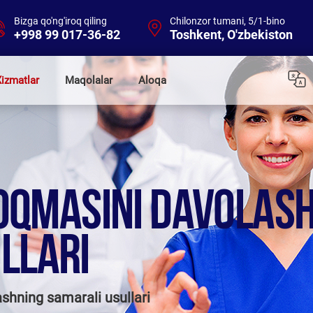
Bizga qo'ng'iroq qiling
Chilonzor tumani, 5/1-bino
+998 99 017-36-82
Toshkent, O'zbekiston
izmatlar
Maqolalar
Aloqa
K OQMASINI DAVOLAS
LLARI
ashning samarali usullari