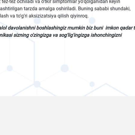
 tez-tez ochiladi va o'tkir simptomlar yo'qolganidan keyin
lashtirilgan tarzda amalga oshiriladi. Buning sababi shundaki,
ash va to'g'ri aksizizatsiya qilish qiyinroq.
alol davolanishni boshlashingiz mumkin biz buni imkon qadar 
ikasi sizning o'zingizga va sog'lig'ingizga ishonchingizni