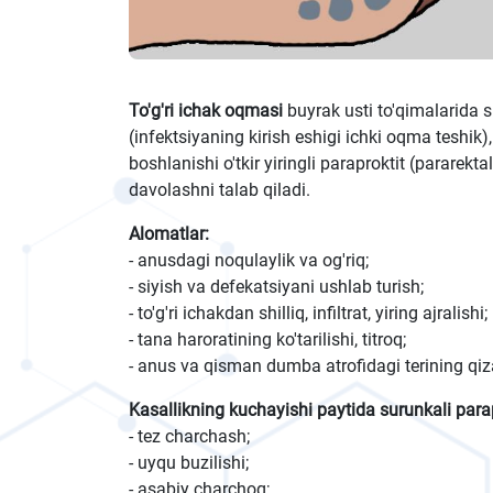
To'g'ri ichak oqmasi
buyrak usti to'qimalarida su
(infektsiyaning kirish eshigi ichki oqma teshik)
boshlanishi o'tkir yiringli paraproktit (pararektal 
davolashni talab qiladi.
Alomatlar:
- anusdagi noqulaylik va og'riq;
- siyish va defekatsiyani ushlab turish;
- to'g'ri ichakdan shilliq, infiltrat, yiring ajralishi;
- tana haroratining ko'tarilishi, titroq;
- anus va qisman dumba atrofidagi terining qiza
Kasallikning kuchayishi paytida surunkali parap
- tez charchash;
- uyqu buzilishi;
- asabiy charchoq;