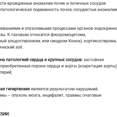
ести врожденные аномалии почек и почечных сосудов
, патологическая подвижность почке, сосудистые аномалии
леваниями и опухолевыми процессами органов эндокринн
зы. К таковым относится феохромоцитома,
ый альдостеронизм, или синдром Конна), кортикостерома,
еский зоб .
на патологией сердца и крупных сосудов:
застойная
приобретенные пороки сердца и аорты (коарктация аорты)
терий;
ая гипертензия
является результатом нарушений,
мы – опухоль мозга, энцефалит, травмы, очаговые
ЗИИ.