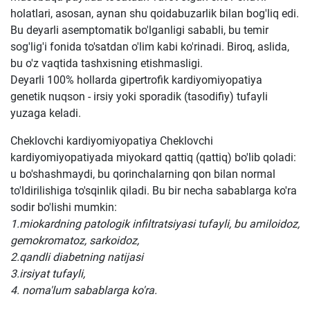
holatlari, asosan, aynan shu qoidabuzarlik bilan bog'liq edi.
Bu deyarli asemptomatik bo'lganligi sababli, bu temir
sog'lig'i fonida to'satdan o'lim kabi ko'rinadi. Biroq, aslida,
bu o'z vaqtida tashxisning etishmasligi.
Deyarli 100% hollarda gipertrofik kardiyomiyopatiya
genetik nuqson - irsiy yoki sporadik (tasodifiy) tufayli
yuzaga keladi.
Cheklovchi kardiyomiyopatiya Cheklovchi
kardiyomiyopatiyada miyokard qattiq (qattiq) bo'lib qoladi:
u bo'shashmaydi, bu qorinchalarning qon bilan normal
to'ldirilishiga to'sqinlik qiladi. Bu bir necha sabablarga ko'ra
sodir bo'lishi mumkin:
1.miokardning patologik infiltratsiyasi tufayli, bu amiloidoz,
gemokromatoz, sarkoidoz,
2.qandli diabetning natijasi
3.irsiyat tufayli,
4. noma'lum sabablarga ko'ra.