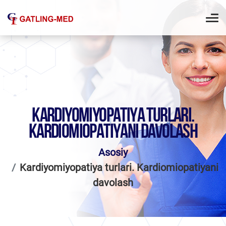
KARDIYOMIYOPATIYA TURLARI.
KARDIOMIOPATIYANI DAVOLASH
Asosiy
Kardiyomiyopatiya turlari. Kardiomiopatiyani
davolash