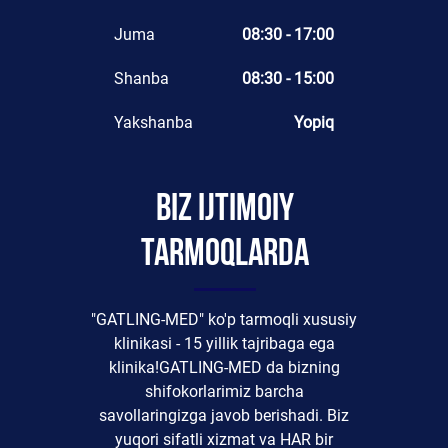
Juma
08:30 - 17:00
Shanba
08:30 - 15:00
Yakshanba
Yopiq
Biz ijtimoiy
tarmoqlarda
"GATLING-MED" ko'p tarmoqli xususiy
klinikasi - 15 yillik tajribaga ega
klinika!GATLING-MED da bizning
shifokorlarimiz barcha
savollaringizga javob berishadi. Biz
yuqori sifatli xizmat va HAR bir