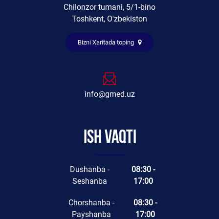
Chilonzor tumani, 5/1-bino
Toshkent, O'zbekiston
Bizni Xaritada toping
info@gmed.uz
Ish vaqti
Dushanba -
08:30 -
Seshanba
17:00
Chorshanba -
08:30 -
Payshanba
17:00