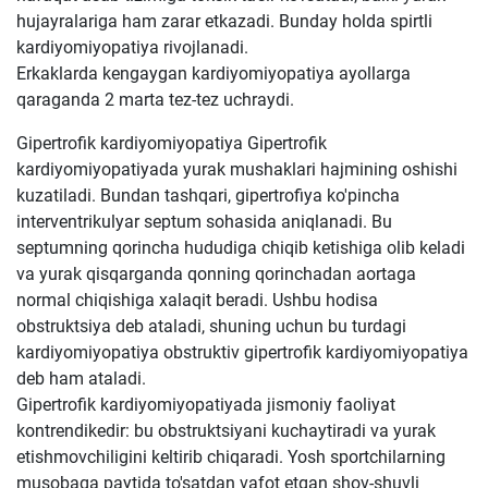
hujayralariga ham zarar etkazadi. Bunday holda spirtli
kardiyomiyopatiya rivojlanadi.
Erkaklarda kengaygan kardiyomiyopatiya ayollarga
qaraganda 2 marta tez-tez uchraydi.
Gipertrofik kardiyomiyopatiya Gipertrofik
kardiyomiyopatiyada yurak mushaklari hajmining oshishi
kuzatiladi. Bundan tashqari, gipertrofiya ko'pincha
interventrikulyar septum sohasida aniqlanadi. Bu
septumning qorincha hududiga chiqib ketishiga olib keladi
va yurak qisqarganda qonning qorinchadan aortaga
normal chiqishiga xalaqit beradi. Ushbu hodisa
obstruktsiya deb ataladi, shuning uchun bu turdagi
kardiyomiyopatiya obstruktiv gipertrofik kardiyomiyopatiya
deb ham ataladi.
Gipertrofik kardiyomiyopatiyada jismoniy faoliyat
kontrendikedir: bu obstruktsiyani kuchaytiradi va yurak
etishmovchiligini keltirib chiqaradi. Yosh sportchilarning
musobaqa paytida to'satdan vafot etgan shov-shuvli