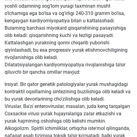
yoshli odamning sog'lom yuragi taxminan musht
o'lchamiga ega bo'lsa va og'irligi 240-310 gramm bo'lsa,
kengaygan kardiyomiyopatiya bilan u kattalashadi.
Bularning barchasi miyokard qisqarishining pasayishiga
olib keladi: qisqarishning kuchi va tezligi pasayadi.
Kattalashgan yurakning qonni chiqarib yuborishi
qiyinlashadi, bu esa progressiv yurak etishmovchiligining
rivojlanishiga olib keladi.
Dilatatsiyalangan kardiyomiyopatiya rivojlanishiga ta'sir
qiluvchi bir qancha omillar mavjud:
Irsiyat. Bir qator genetik patologiyalar yurak mushagidagi
kontraktil oqsillarning sintezining buzilishiga olib keladi va
bu yurak devorlarining cho'zilishiga olib keladi.
Viruslar. Ba'zi enteroviruslar, masalan, juda keng tarqalgan
Coxsackie virusi yurak hujayralariga zarar etkazishi va
yurak hajmining oshishiga olib kelishi mumkin.
Alkogolizm. Spirtli ichimliklar, ortiqcha iste'mol qilinganda,
nafaqat asab tizimiga toksik ta'sir ko'rsatadi, balki yurak