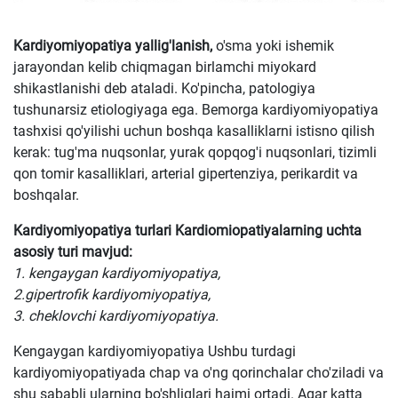
Kardiyomiyopatiya yallig'lanish,
o'sma yoki ishemik
jarayondan kelib chiqmagan birlamchi miyokard
shikastlanishi deb ataladi. Ko'pincha, patologiya
tushunarsiz etiologiyaga ega. Bemorga kardiyomiyopatiya
tashxisi qo'yilishi uchun boshqa kasalliklarni istisno qilish
kerak: tug'ma nuqsonlar, yurak qopqog'i nuqsonlari, tizimli
qon tomir kasalliklari, arterial gipertenziya, perikardit va
boshqalar.
Kardiyomiyopatiya turlari Kardiomiopatiyalarning uchta
asosiy turi mavjud:
1. kengaygan kardiyomiyopatiya,
2.gipertrofik kardiyomiyopatiya,
3. cheklovchi kardiyomiyopatiya.
Kengaygan kardiyomiyopatiya Ushbu turdagi
kardiyomiyopatiyada chap va o'ng qorinchalar cho'ziladi va
shu sababli ularning bo'shliqlari hajmi ortadi. Agar katta