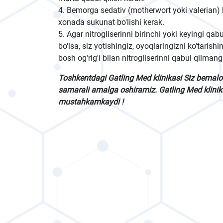
4. Bemorga sedativ (motherwort yoki valerian
xonada sukunat bo'lishi kerak.
5. Agar nitrogliserinni birinchi yoki keyingi qabu
bo'lsa, siz yotishingiz, oyoqlaringizni ko'tarish
bosh og'rig'i bilan nitrogliserinni qabul qilmang
Toshkentdagi Gatling Med klinikasi Siz bemal
samarali amalga oshiramiz. Gatling Med klinika
mustahkamkaydi !