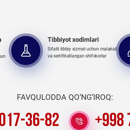
a
Tibbiyot xodimlari
Sifatli tibbiy xizmat uchun malakali
va sertifikatlangan shifokorlar
hun
FAVQULODDA QO‘NG‘IROQ:
 017-36-82
+998 