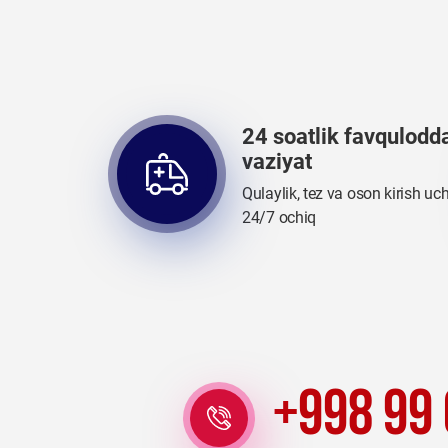
24 soatlik favqulodd
vaziyat
Qulaylik, tez va oson kirish uc
24/7 ochiq
+998 99