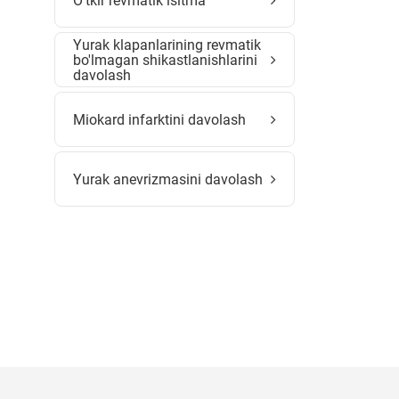
O'tkir revmatik isitma
Yurak klapanlarining revmatik
bo'lmagan shikastlanishlarini
davolash
Miokard infarktini davolash
Yurak anevrizmasini davolash