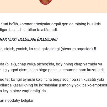
r turi bo'lib, koronar arteriyalar orqali qon oqimining buzilishi
gan buzilishlar bilan tavsiflanadi.
RAKTERIY BELGILARI (BELGILARI)
h, siqish, yonish, ko'krak qafasidagi (sternum orqasida) 5
da (bilak), chap yelka pichog'ida, bo'yinning chap yarmida va
inning yuqori qismi bilan birga pastki sternumda ham kuzatiladi;
sovuq ter, ko'ngil aynishi ko'pincha birga sodir ba'zan kuzatib yoki
ollarda kasallikning bu ko'rinishlari jismoniy yoki psixo-emotsio
n keyin biroz vaqt oralig'ida.
an noodatiy belgilar: