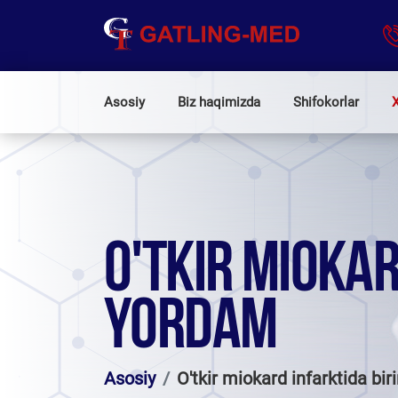
Asosiy
Biz haqimizda
Shifokorlar
X
O'TKIR MIOKAR
YORDAM
Asosiy
O'tkir miokard infarktida bir