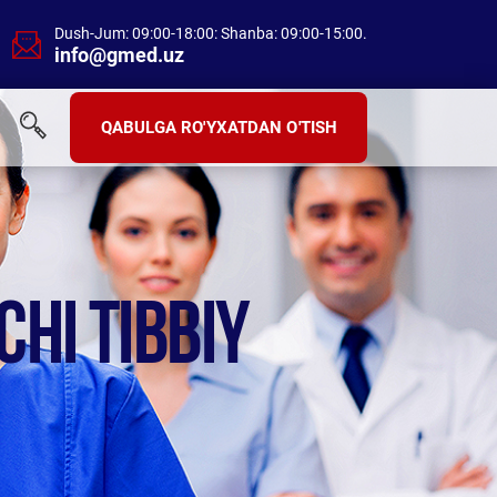
Dush-Jum: 09:00-18:00: Shanba: 09:00-15:00.
info@gmed.uz
QABULGA RO'YXATDAN O'TISH
CHI TIBBIY