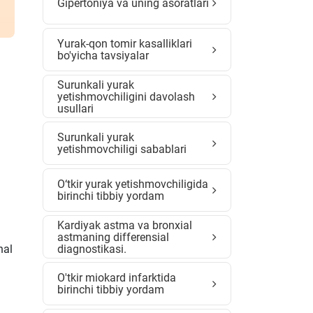
Gipertoniya va uning asoratlari
Yurak-qon tomir kasalliklari
bo'yicha tavsiyalar
Surunkali yurak
yetishmovchiligini davolash
usullari
Surunkali yurak
yetishmovchiligi sabablari
O‘tkir yurak yetishmovchiligida
birinchi tibbiy yordam
Kardiyak astma va bronxial
astmaning differensial
diagnostikasi.
nal
O'tkir miokard infarktida
birinchi tibbiy yordam