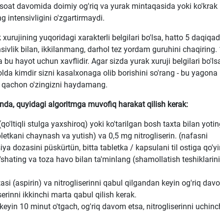
ko'p soat davomida doimiy og'riq va yurak mintaqasida yoki ko'krak
 intensivligini o'zgartirmaydi.
xurujining yuqoridagi xarakterli belgilari bo'lsa, hatto 5 daqiqa
sivlik bilan, ikkilanmang, darhol tez yordam guruhini chaqiring.
u hayot uchun xavflidir. Agar sizda yurak xuruji belgilari bo'ls
olda kimdir sizni kasalxonaga olib borishini so'rang - bu yagona
ch qachon o'zingizni haydamang.
anda, quyidagi algoritmga muvofiq harakat qilish kerak:
o'ltiqli stulga yaxshiroq) yoki ko'tarilgan bosh taxta bilan yotin
tabletkani chaynash va yutish) va 0,5 mg nitrogliserin. (nafasni
iya dozasini püskürtün, bitta tabletka / kapsulani til ostiga qo'yi
'shating va toza havo bilan ta'minlang (shamollatish teshiklarini
otasi (aspirin) va nitrogliserinni qabul qilgandan keyin og'riq da
serinni ikkinchi marta qabul qilish kerak.
keyin 10 minut o'tgach, og'riq davom etsa, nitrogliserinni uchinc