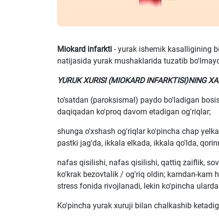
Miokard infarkti
- yurak ishemik kasalligining bi
natijasida yurak mushaklarida tuzatib bo'lmaydi
YURUK XURISI (MIOKARD INFARKTISI)NING XA
to'satdan (paroksismal) paydo bo'ladigan bosis
daqiqadan ko'proq davom etadigan og'riqlar;
shunga o'xshash og'riqlar ko'pincha chap yelka
pastki jag'da, ikkala elkada, ikkala qo'lda, qor
nafas qisilishi, nafas qisilishi, qattiq zaiflik, 
ko'krak bezovtalik / og'riq oldin; kamdan-kam h
stress fonida rivojlanadi, lekin ko'pincha ularda
Ko'pincha yurak xuruji bilan chalkashib ketadig