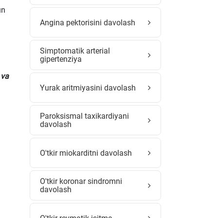
un
Angina pektorisini davolash
Simptomatik arterial
gipertenziya
 va
Yurak aritmiyasini davolash
Paroksismal taxikardiyani
davolash
O'tkir miokarditni davolash
O'tkir koronar sindromni
davolash