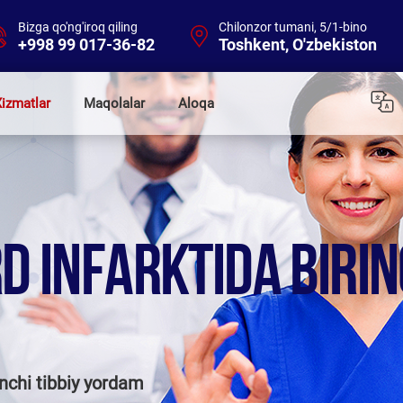
Bizga qo'ng'iroq qiling
Chilonzor tumani, 5/1-bino
+998 99 017-36-82
Toshkent, O'zbekiston
izmatlar
Maqolalar
Aloqa
D INFARKTIDA BIRIN
inchi tibbiy yordam