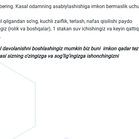
) bering. Kasal odamning asabiylashishiga imkon bermaslik uch
l qilgandan so'ng, kuchli zaiflik, terlash, nafas qisilishi paydo
ingiz (rolik va boshqalar), 1 stakan suv ichishingiz va keyin qattiq
.
ol davolanishni boshlashingiz mumkin biz buni imkon qadar tez
si sizning o'zingizga va sog'lig'ingizga ishonchingizni