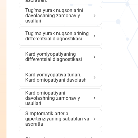
asoratlari.
Tug‘ma yurak nuqsonlarini
davolashning zamonaviy
usullari
Tug'ma yurak nuqsonlarining
differentsial diagnostikasi
Kardiyomiyopatiyaning
differentsial diagnostikasi
Kardiyomiyopatiya turlari.
Kardiomiopatiyani davolash
Kardiomiopatiyani
davolashning zamonaviy
usullari
Simptomatik arterial
gipertenziyaning sabablari va
asoratla