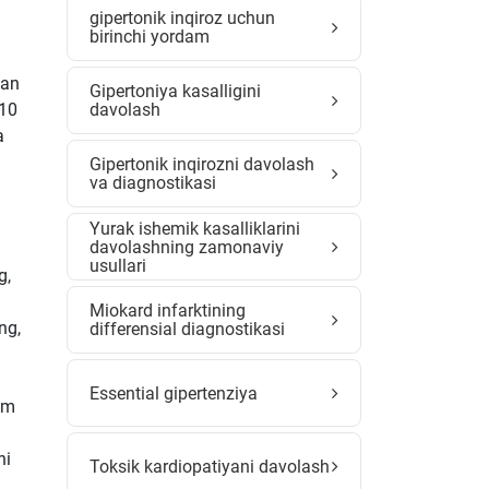
gipertonik inqiroz uchun
birinchi yordam
dan
Gipertoniya kasalligini
 10
davolash
a
Gipertonik inqirozni davolash
va diagnostikasi
Yurak ishemik kasalliklarini
davolashning zamonaviy
usullari
g,
Miokard infarktining
ng,
differensial diagnostikasi
Essential gipertenziya
vom
hi
Toksik kardiopatiyani davolash