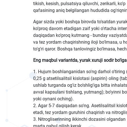
tikish, kesish, pulsatsiya qiluvchi, zerikarli, 
qafasining aniq belgilangan hududida og'riqning
Agar sizda yoki boshqa birovda to'satdan yurak 
ko'proq davom etadigan zaif yoki o'rtacha inten
daqiqadan ko'proq kutmang - bunday vaziyatda b
va tez yordam chaqirishning iloji bo'lmasa, u h
to'g'ri qaror. Boshqa tanlovingiz bo'lmasa, he
Eng maqbul variantda, yurak xuruji sodir bo'lg
1. Hujum boshlanganidan so'ng darhol o'tiring (q
0,25 g atsetilsalitsil kislotasi (aspirin) oling (
ushlab turganda og'iz bo'shlig'iga bitta inhalats
avval kapsulani tishlang, yutmang); bo'yinni bo
yoki oynani oching).
2. Agar 5-7 daqiqadan so'ng. Asetilsalitsil kisl
etadi, tez yordam guruhini chaqirish va nitrogli
3. Nitrogliserinning ikkinchi dozasini olgandan 
marta qabul qilish kerak.