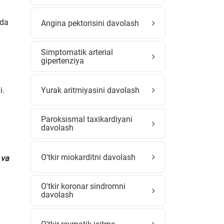
ida
Angina pektorisini davolash
Simptomatik arterial
gipertenziya
Yurak aritmiyasini davolash
i.
Paroksismal taxikardiyani
davolash
O'tkir miokarditni davolash
 va
O'tkir koronar sindromni
davolash