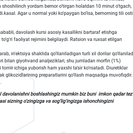
n shoshilinch yordam bemor o'tirgan holatdan 10 minut o'tgach,
adi.kasal. Agar u normal yoki ko'paygan bo'lsa, bemorning tili ost
sababli, davolash kursi asosiy kasallikni bartaraf etishga
o'g'ri faoliyat rejimini belgilaydi. Ratsion va ruxsat etilgan
b, in'ektsiya shaklida qo'llaniladigan turli xil dorilar qo'llanilad
ilari bilan giyohvand analjeziklari, shu jumladan morfin (1%)
ini tomir ichiga yuborish ham yaxshi ta'sir ko'rsatadi. Diuretiklar
rak glikozidlarining preparatlarini qo'llash maqsadga muvofiqdir.
.
ol davolanishni boshlashingiz mumkin biz buni imkon qadar tez
si sizning o'zingizga va sog'lig'ingizga ishonchingizni