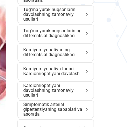
asoratlari.
Tug‘ma yurak nuqsonlarini
davolashning zamonaviy
usullari
Tug'ma yurak nuqsonlarining
differentsial diagnostikasi
Kardiyomiyopatiyaning
differentsial diagnostikasi
Kardiyomiyopatiya turlari.
Kardiomiopatiyani davolash
Kardiomiopatiyani
davolashning zamonaviy
usullari
Simptomatik arterial
gipertenziyaning sabablari va
asoratla