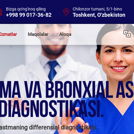
Bizga qo'ng'iroq qiling
Chilonzor tumani, 5/1-bino
+998 99 017-36-82
Toshkent, O'zbekiston
izmatlar
Maqolalar
Aloqa
MA VA BRONXIAL A
DIAGNOSTIKASI.
astmaning differensial diagnostikasi.