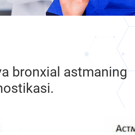
va bronxial astmaning
nostikasi.