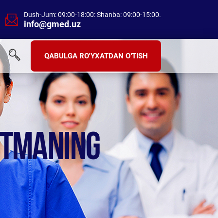
Dush-Jum: 09:00-18:00: Shanba: 09:00-15:00.
info@gmed.uz
QABULGA RO'YXATDAN O'TISH
STMANING