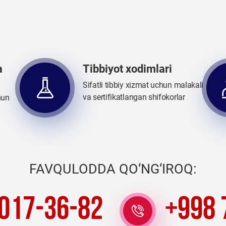
a
Tibbiyot xodimlari
Sifatli tibbiy xizmat uchun malakali
va sertifikatlangan shifokorlar
hun
FAVQULODDA QO‘NG‘IROQ:
 017-36-82
+998 