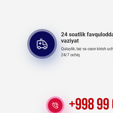
24 soatlik favqulodd
vaziyat
Qulaylik, tez va oson kirish uc
24/7 ochiq
+998 99