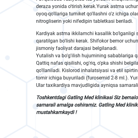
deraza yonida o'tirish kerak.Yurak astma uchu
oyoq-qo'llariga turniket qo'llashni o'z ichiga ol
nitrogliserin yoki nifedipin tabletkasi beriladi.
Kardiyak astma ikkilamchi kasallik bo'lganligi 
qaratilgan bo'lishi kerak. Shifokor bemor uchun t
jismoniy faoliyat darajasi belgilanadi.
Yutalish va bo'g'ilish hujumining sabablariga qara
Qattiq nafas qisilishi, og'riq, o'pka shishi belg
qo'llaniladi. Kislorod inhalatsiyasi va etil spirt
tomir ichiga buyuriladi (furosemid 2-8 ml.). Yu
Ular taxikardiya mavjudligida ayniqsa samarali
Toshkentdagi Gatling Med klinikasi Siz bemal
samarali amalga oshiramiz. Gatling Med klinika
mustahkamkaydi !