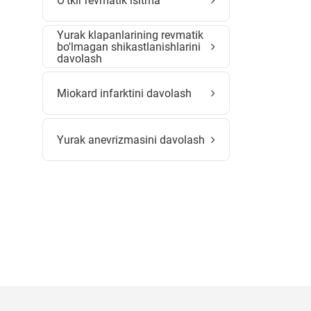
O'tkir revmatik isitma
Yurak klapanlarining revmatik
bo'lmagan shikastlanishlarini
davolash
Miokard infarktini davolash
Yurak anevrizmasini davolash