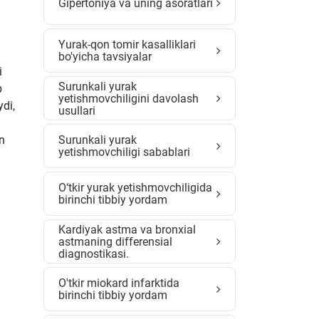
Gipertoniya va uning asoratlari
Yurak-qon tomir kasalliklari
bo'yicha tavsiyalar
i
Surunkali yurak
b
yetishmovchiligini davolash
di,
usullari
un
Surunkali yurak
yetishmovchiligi sabablari
O‘tkir yurak yetishmovchiligida
birinchi tibbiy yordam
Kardiyak astma va bronxial
astmaning differensial
diagnostikasi.
O'tkir miokard infarktida
birinchi tibbiy yordam