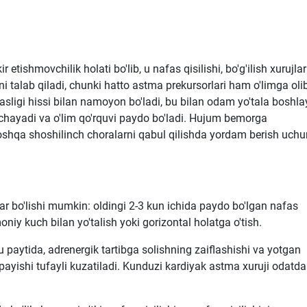
 etishmovchilik holati bo'lib, u nafas qisilishi, bo'g'ilish xurujlar
ni talab qiladi, chunki hatto astma prekursorlari ham o'limga oli
sligi hissi bilan namoyon bo'ladi, bu bilan odam yo'tala boshlay
 kuchayadi va o'lim qo'rquvi paydo bo'ladi. Hujum bemorga
va boshqa shoshilinch choralarni qabul qilishda yordam berish uch
ar bo'lishi mumkin: oldingi 2-3 kun ichida paydo bo'lgan nafas
moniy kuch bilan yo'talish yoki gorizontal holatga o'tish.
u paytida, adrenergik tartibga solishning zaiflashishi va yotgan
payishi tufayli kuzatiladi. Kunduzi kardiyak astma xuruji odatda