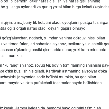
bo'lib, bemorni o'tkir nafas qisilishi va nafas qisilishining
o'g'ilishga aylanadi va quruq yo'tal bilan birga keladi (keyincha
 qiyin, u majburiy tik holatini oladi: oyoqlarini pastga tushirga
atda og'iz orqali nafas oladi, deyarli gapira olmaydi.
 qo'zg'aluvchan, notinch, o'limdan vahima qo'rquvi hissi bilan
 va tirnoq falanjlari sohasida siyanoz, taxikardiya, diastolik qo
a asosan o'pkaning pastki qismlarida quruq yoki kam miqdorda
lishi mumkin.
"kulrang" siyanoz, sovuq ter, bo'yin tomirlarining shishishi pa
or o'tkir buzilish his qiladi. Kardiyak astmaning alveolyar o'pka
kuchayishi jarayonida sodir bo'lishi mumkin, bu qon bilan
, nam mayda va o'rta pufakchali toshmalar paydo bo'lishidan
z kerak. Jamoa kelganida, bemorni havo oqimini ta'minlab,