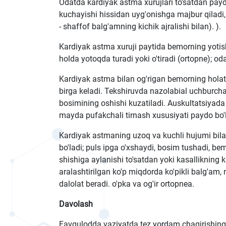
Odatda kardiyak astma xurujlari to'satdan paydo 
kuchayishi hissidan uyg'onishga majbur qiladi, b
- shaffof balg'amning kichik ajralishi bilan). ).
Kardiyak astma xuruji paytida bemorning yotishi
holda yotoqda turadi yoki o'tiradi (ortopne); od
Kardiyak astma bilan og'rigan bemorning holati
birga keladi. Tekshiruvda nazolabial uchburchak
bosimining oshishi kuzatiladi. Auskultatsiyad
mayda pufakchali tirnash xususiyati paydo bo'
Kardiyak astmaning uzoq va kuchli hujumi bilan 
bo'ladi; puls ipga o'xshaydi, bosim tushadi, bem
shishiga aylanishi to'satdan yoki kasallikning 
aralashtirilgan ko'p miqdorda ko'pikli balg'am
dalolat beradi. o'pka va og'ir ortopnea.
Davolash
Favqulodda vaziyatda tez yordam chaqirishingi