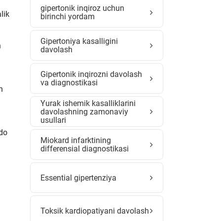
gipertonik inqiroz uchun
lik
birinchi yordam
Gipertoniya kasalligini
n
davolash
Gipertonik inqirozni davolash
va diagnostikasi
n
Yurak ishemik kasalliklarini
davolashning zamonaviy
usullari
ydo
Miokard infarktining
differensial diagnostikasi
Essential gipertenziya
Toksik kardiopatiyani davolash