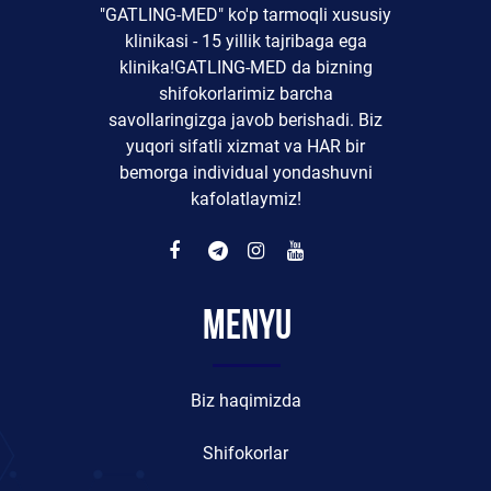
"GATLING-MED" ko'p tarmoqli xususiy
klinikasi - 15 yillik tajribaga ega
klinika!GATLING-MED da bizning
shifokorlarimiz barcha
savollaringizga javob berishadi. Biz
yuqori sifatli xizmat va HAR bir
bemorga individual yondashuvni
kafolatlaymiz!
Menyu
Biz haqimizda
Shifokorlar