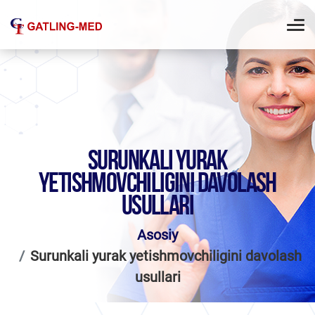
SURUNKALI YURAK
YETISHMOVCHILIGINI DAVOLASH
USULLARI
Asosiy
Surunkali yurak yetishmovchiligini davolash
usullari