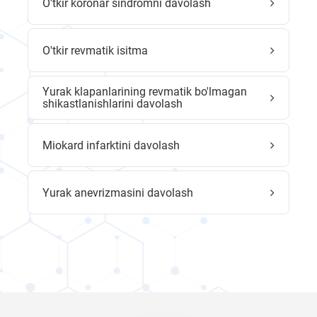
O'tkir koronar sindromni davolash
O'tkir revmatik isitma
Yurak klapanlarining revmatik bo'lmagan
shikastlanishlarini davolash
Miokard infarktini davolash
Yurak anevrizmasini davolash