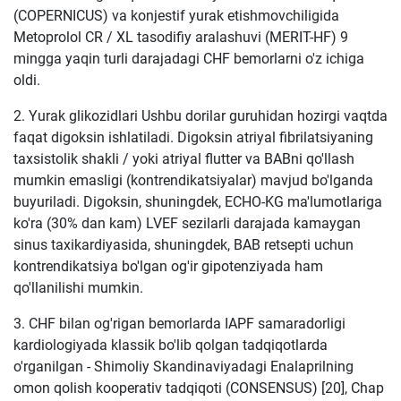
(COPERNICUS) va konjestif yurak etishmovchiligida
Metoprolol CR / XL tasodifiy aralashuvi (MERIT-HF) 9
mingga yaqin turli darajadagi CHF bemorlarni o'z ichiga
oldi.
2. Yurak glikozidlari Ushbu dorilar guruhidan hozirgi vaqtda
faqat digoksin ishlatiladi. Digoksin atriyal fibrilatsiyaning
taxsistolik shakli / yoki atriyal flutter va BABni qo'llash
mumkin emasligi (kontrendikatsiyalar) mavjud bo'lganda
buyuriladi. Digoksin, shuningdek, ECHO-KG ma'lumotlariga
ko'ra (30% dan kam) LVEF sezilarli darajada kamaygan
sinus taxikardiyasida, shuningdek, BAB retsepti uchun
kontrendikatsiya bo'lgan og'ir gipotenziyada ham
qo'llanilishi mumkin.
3. CHF bilan og'rigan bemorlarda IAPF samaradorligi
kardiologiyada klassik bo'lib qolgan tadqiqotlarda
o'rganilgan - Shimoliy Skandinaviyadagi Enalaprilning
omon qolish kooperativ tadqiqoti (CONSENSUS) [20], Chap