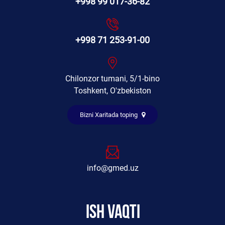
+998 99 017-36-82
+998 71 253-91-00
Chilonzor tumani, 5/1-bino
Toshkent, O'zbekiston
Bizni Xaritada toping
info@gmed.uz
Ish vaqti