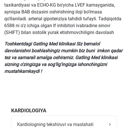
taxikardiyasi va ECHO-KG bo'yicha LVEF kamayganida,
ayniqsa BAB dozasini oshirishning iloji bo'lmasa
qo'llaniladi. arterial gipotenziya tahdidi tufayli. Tadqiqotda
6588 ni o'z ichiga olgan If inhibitori ivabradine sinovi
(SHIFT) bilan sistolik yurak etishmovchiligini davolash
Toshkentdagi Gatling Med klinikasi Siz bemalol
davolanishni boshlashingiz mumkin biz buni imkon qadar
tez va samarali amalga oshiramiz. Gatling Med klinikasi
sizning o'zingizga va sog'lig'ingizga ishonchingizni
mustahkamkaydi !
KARDIOLOGIYA
Kardiologning tekshiruvi va maslahati