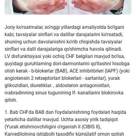
Joriy ko'rsatmalar, so'nggi yillardagi amaliyotda bo'lgani
kabi, tavsiyalar sinflari va dalillar darajalarini ko'rsatadi,
shuning uchun davolanishni ko'rib chiqishda tavsiyalar
sinflari va dalil darajalariga qo'shimcha havola qilinadi.
LV disfunktsiyasi yoki ochiq CHF belgilari mavjud bo'lsa,
quyidagi guruhlarning dori-darmonlarini qo'llashni hisobga
olish kerak - b-blokerlar (BAB), ACE inhibitörleri (IAPF) (yoki
angiotensin 2 retseptorlari blokerlari - sartanlar), yurak
glikozidlari, diuretiklar. , aldosteron antagonistlari,
ivabradinning sinus tugunining If- kanallarini blokirovka
qilish.
1. Bab CHFda BAB dan foydalanishning foydalari haqida
yetarlicha dalillar mavjud. Uchta asosiy yirik tadqiqot
(Yurak etishmovchiligini o'rganish II (CIBIS II),
Karvedilolning istiqbolli tasodifiy kümülatif omon qolish