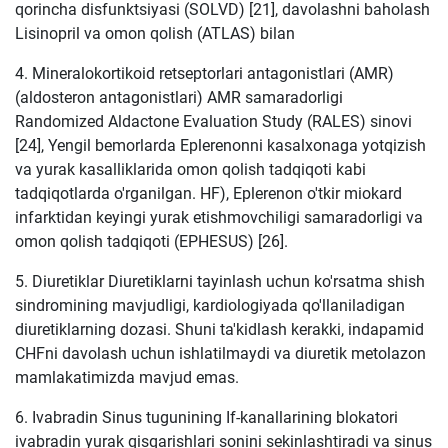
qorincha disfunktsiyasi (SOLVD) [21], davolashni baholash
Lisinopril va omon qolish (ATLAS) bilan
4. Mineralokortikoid retseptorlari antagonistlari (AMR)
(aldosteron antagonistlari) AMR samaradorligi
Randomized Aldactone Evaluation Study (RALES) sinovi
[24], Yengil bemorlarda Eplerenonni kasalxonaga yotqizish
va yurak kasalliklarida omon qolish tadqiqoti kabi
tadqiqotlarda o'rganilgan. HF), Eplerenon o'tkir miokard
infarktidan keyingi yurak etishmovchiligi samaradorligi va
omon qolish tadqiqoti (EPHESUS) [26].
5. Diuretiklar Diuretiklarni tayinlash uchun ko'rsatma shish
sindromining mavjudligi, kardiologiyada qo'llaniladigan
diuretiklarning dozasi. Shuni ta'kidlash kerakki, indapamid
CHFni davolash uchun ishlatilmaydi va diuretik metolazon
mamlakatimizda mavjud emas.
6. Ivabradin Sinus tugunining If-kanallarining blokatori
ivabradin yurak qisqarishlari sonini sekinlashtiradi va sinus