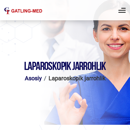
LAPAROSKOPIK JARROHLIK
Asosiy
Laparoskopik jarrohlik