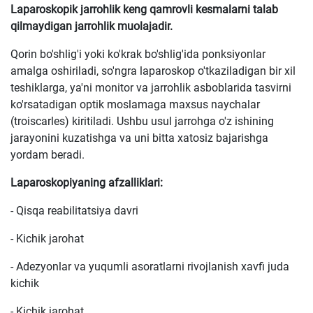
Laparoskopik jarrohlik keng qamrovli kesmalarni talab
qilmaydigan jarrohlik muolajadir.
Qorin bo'shlig'i yoki ko'krak bo'shlig'ida ponksiyonlar
amalga oshiriladi, so'ngra laparoskop o'tkaziladigan bir xil
teshiklarga, ya'ni monitor va jarrohlik asboblarida tasvirni
ko'rsatadigan optik moslamaga maxsus naychalar
(troiscarles) kiritiladi. Ushbu usul jarrohga o'z ishining
jarayonini kuzatishga va uni bitta xatosiz bajarishga
yordam beradi.
Laparoskopiyaning afzalliklari:
- Qisqa reabilitatsiya davri
- Kichik jarohat
- Adezyonlar va yuqumli asoratlarni rivojlanish xavfi juda
kichik
- Kichik jarohat