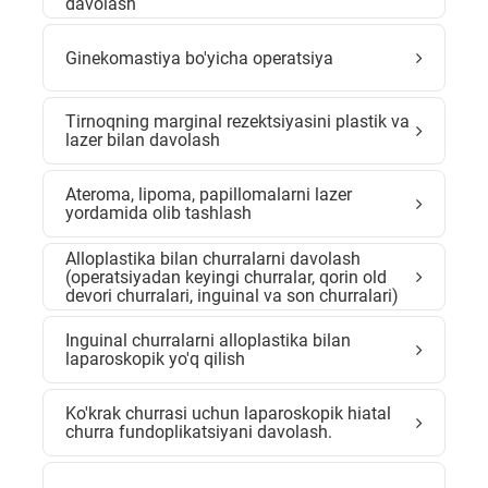
davolash
Ginekomastiya bo'yicha operatsiya
Tirnoqning marginal rezektsiyasini plastik va
lazer bilan davolash
Ateroma, lipoma, papillomalarni lazer
yordamida olib tashlash
Alloplastika bilan churralarni davolash
(operatsiyadan keyingi churralar, qorin old
devori churralari, inguinal va son churralari)
Inguinal churralarni alloplastika bilan
laparoskopik yo'q qilish
Ko'krak churrasi uchun laparoskopik hiatal
churra fundoplikatsiyani davolash.