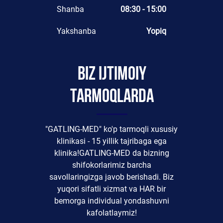
Shanba
08:30 - 15:00
Yakshanba
Yopiq
Biz ijtimoiy
tarmoqlarda
"GATLING-MED" ko'p tarmoqli xususiy
klinikasi - 15 yillik tajribaga ega
klinika!GATLING-MED da bizning
shifokorlarimiz barcha
savollaringizga javob berishadi. Biz
yuqori sifatli xizmat va HAR bir
bemorga individual yondashuvni
kafolatlaymiz!