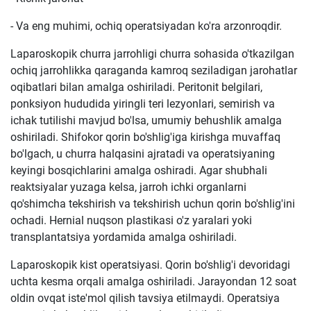
- Va eng muhimi, ochiq operatsiyadan ko'ra arzonroqdir.
Laparoskopik churra jarrohligi churra sohasida o'tkazilgan
ochiq jarrohlikka qaraganda kamroq seziladigan jarohatlar
oqibatlari bilan amalga oshiriladi. Peritonit belgilari,
ponksiyon hududida yiringli teri lezyonlari, semirish va
ichak tutilishi mavjud bo'lsa, umumiy behushlik amalga
oshiriladi. Shifokor qorin bo'shlig'iga kirishga muvaffaq
bo'lgach, u churra halqasini ajratadi va operatsiyaning
keyingi bosqichlarini amalga oshiradi. Agar shubhali
reaktsiyalar yuzaga kelsa, jarroh ichki organlarni
qo'shimcha tekshirish va tekshirish uchun qorin bo'shlig'ini
ochadi. Hernial nuqson plastikasi o'z yaralari yoki
transplantatsiya yordamida amalga oshiriladi.
Laparoskopik kist operatsiyasi. Qorin bo'shlig'i devoridagi
uchta kesma orqali amalga oshiriladi. Jarayondan 12 soat
oldin ovqat iste'mol qilish tavsiya etilmaydi. Operatsiya