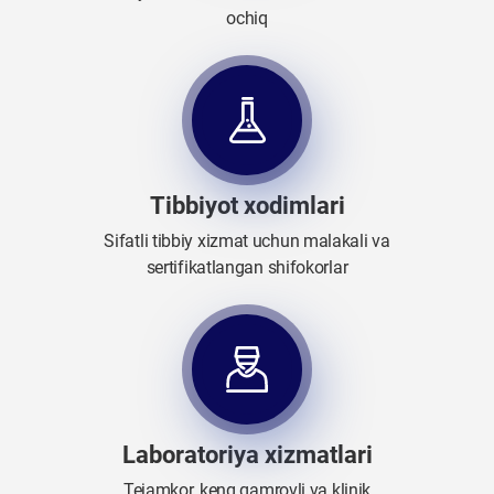
ochiq
Tibbiyot xodimlari
Sifatli tibbiy xizmat uchun malakali va
sertifikatlangan shifokorlar
Laboratoriya xizmatlari
Tejamkor, keng qamrovli va klinik