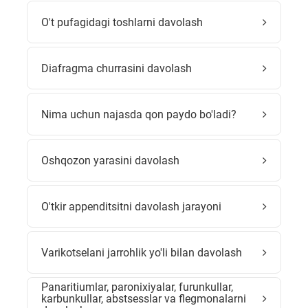
O't pufagidagi toshlarni davolash
Diafragma churrasini davolash
Nima uchun najasda qon paydo bo'ladi?
Oshqozon yarasini davolash
O'tkir appenditsitni davolash jarayoni
Varikotselani jarrohlik yo'li bilan davolash
Panaritiumlar, paronixiyalar, furunkullar,
karbunkullar, abstsesslar va flegmonalarni