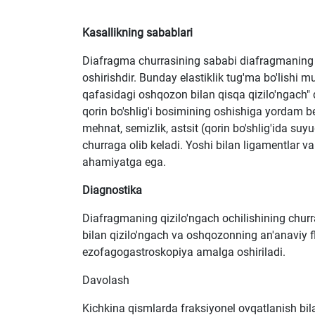
Kasallikning sabablari
Diafragma churrasining sababi diafragmaning qi
oshirishdir. Bunday elastiklik tug'ma bo'lishi 
qafasidagi oshqozon bilan qisqa qizilo'ngach
qorin bo'shlig'i bosimining oshishiga yordam ber
mehnat, semizlik, astsit (qorin bo'shlig'ida suyu
churraga olib keladi. Yoshi bilan ligamentlar v
ahamiyatga ega.
Diagnostika
Diafragmaning qizilo'ngach ochilishining churras
bilan qizilo'ngach va oshqozonning an'anaviy fl
ezofagogastroskopiya amalga oshiriladi.
Davolash
Kichkina qismlarda fraksiyonel ovqatlanish bila