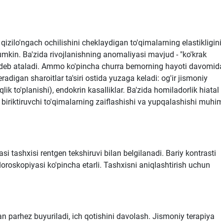
zilo'ngach ochilishini cheklaydigan to'qimalarning elastikligin
mumkin. Ba'zida rivojlanishning anomaliyasi mavjud - "ko'krak
" deb ataladi. Ammo ko'pincha churra bemorning hayoti davomid
adigan sharoitlar ta'siri ostida yuzaga keladi: og'ir jismoniy
qlik to'planishi), endokrin kasalliklar. Ba'zida homiladorlik hiatal
a biriktiruvchi to'qimalarning zaiflashishi va yupqalashishi muhi
i tashxisi rentgen tekshiruvi bilan belgilanadi. Bariy kontrasti
oroskopiyasi ko'pincha etarli. Tashxisni aniqlashtirish uchun
n parhez buyuriladi, ich qotishini davolash. Jismoniy terapiya