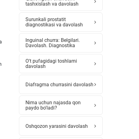
tashxislash va davolash
Surunkali prostatit
diagnostikasi va davolash
i
Inguinal churra: Belgilari.
a
Davolash. Diagnostika
O't pufagidagi toshlarni
m
davolash
Diafragma churrasini davolash
Nima uchun najasda qon
paydo bo'ladi?
Oshqozon yarasini davolash