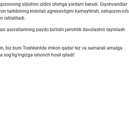
ozonning siljishini oldini olishga yordam beradi. Giyohvandlar
n tarkibining kislotali agressivligini kamaytirish, oshqozon-ich
n ishlatiladi.
si asoratlarining paydo bo'lishi jarrohlik davolashni tayinlash
n, biz buni Toshkentda imkon qadar tez va samarali amalga
a sog'lig'ingizga ishonch hosil qiladi!