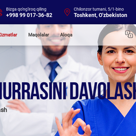
Bizga qo'ng'iroq qiling
Chilonzor tumani, 5/1-bino
+998 99 017-36-82
Toshkent, O'zbekiston
izmatlar
Maqolalar
Aloqa
URRASINI DAVOLAS
ash