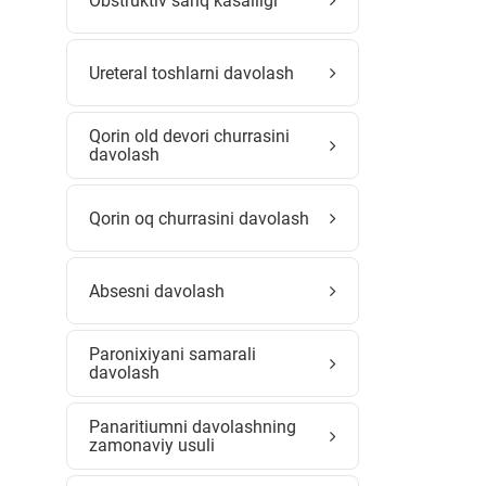
Obstruktiv sariq kasalligi
Ureteral toshlarni davolash
Qorin old devori churrasini
davolash
Qorin oq churrasini davolash
Absesni davolash
Paronixiyani samarali
davolash
Panaritiumni davolashning
zamonaviy usuli