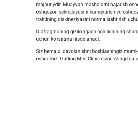
majburiydir. Muayyan mashqlarni bajarish oshq
oshqozon sekretsiyasini kamaytirish va oshqozo
traktining diskineziyasini normallashtirish uchu
Diafragmaning qizilo'ngach ochilishining churra
uchun ko'rsatma hisoblanadi.
Siz bemalol davolanishni boshlashingiz mumki
oshiramiz. Gatling Med Clinic sizni o'zingizga v