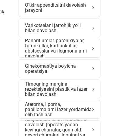
O'tkir appenditsitni davolash
jarayoni
ak
Varikotselani jarrohlik yo'li
bilan davolash
Panaritiumlar, paronixiyalar,
furunkullar, karbunkullar,
abstsesslar va flegmonalarni
davolash
Ginekomastiya bo'yicha
operatsiya
Tirnoqning marginal
rezektsiyasini plastik va lazer
bilan davolash
Ateroma, lipoma,
papillomalarni lazer yordamida
olib tashlash
Alloplastika bilan churralarni
davolash (operatsiyadan
keyingi churralar, qorin old
devori churralari, inguinal va