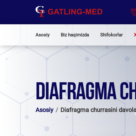
Asosiy
Biz haqimizda
Shifokorlar
X
DIAFRAGMA CH
Asosiy
Diafragma churrasini davol