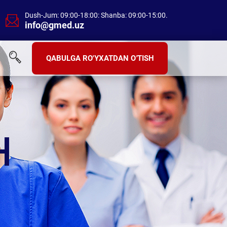
Dush-Jum: 09:00-18:00: Shanba: 09:00-15:00.
info@gmed.uz
QABULGA RO'YXATDAN O'TISH
H