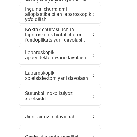
son churralari)
Inguinal churralarni
alloplastika bilan laparoskopik
yo'q qilish
Ko'krak churrasi uchun
laparoskopik hiatal churra
fundoplikatsiyani davolash.
Laparoskopik
appendektomiyani davolash
Laparoskopik
xoletsistektomiyani davolash
Surunkali nokalkulyoz
xoletsistit
Jigar sirrozini davolash