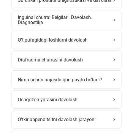
Surunkali prostatit diagnostikasi va davolash
Inguinal churra: Belgilari. Davolash.
Diagnostika
O't pufagidagi toshlarni davolash
Diafragma churrasini davolash
Nima uchun najasda qon paydo bo'ladi?
Oshqozon yarasini davolash
O'tkir appenditsitni davolash jarayoni