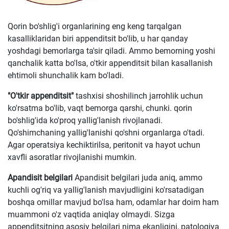
Qorin bo'shlig'i organlarining eng keng tarqalgan
kasalliklaridan biri appenditsit bo'lib, u har qanday
yoshdagi bemorlarga ta'sir qiladi. Ammo bemorning yoshi
qanchalik katta bo'lsa, o'tkir appenditsit bilan kasallanish
ehtimoli shunchalik kam bo'ladi.
"O'tkir appenditsit"
tashxisi shoshilinch jarrohlik uchun
ko'rsatma bo'lib, vaqt bemorga qarshi, chunki. qorin
bo'shlig'ida ko'proq yallig'lanish rivojlanadi.
Qo'shimchaning yallig'lanishi qo'shni organlarga o'tadi.
Agar operatsiya kechiktirilsa, peritonit va hayot uchun
xavfli asoratlar rivojlanishi mumkin.
Apandisit belgilari
Apandisit belgilari juda aniq, ammo
kuchli og'riq va yallig'lanish mavjudligini ko'rsatadigan
boshqa omillar mavjud bo'lsa ham, odamlar har doim ham
muammoni o'z vaqtida aniqlay olmaydi. Sizga
appenditsitning asosiy belgilari nima ekanligini, patologiya