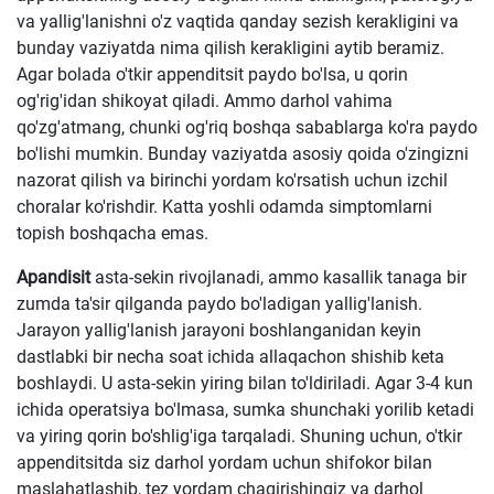
va yallig'lanishni o'z vaqtida qanday sezish kerakligini va
bunday vaziyatda nima qilish kerakligini aytib beramiz.
Agar bolada o'tkir appenditsit paydo bo'lsa, u qorin
og'rig'idan shikoyat qiladi. Ammo darhol vahima
qo'zg'atmang, chunki og'riq boshqa sabablarga ko'ra paydo
bo'lishi mumkin. Bunday vaziyatda asosiy qoida o'zingizni
nazorat qilish va birinchi yordam ko'rsatish uchun izchil
choralar ko'rishdir. Katta yoshli odamda simptomlarni
topish boshqacha emas.
Apandisit
asta-sekin rivojlanadi, ammo kasallik tanaga bir
zumda ta'sir qilganda paydo bo'ladigan yallig'lanish.
Jarayon yallig'lanish jarayoni boshlanganidan keyin
dastlabki bir necha soat ichida allaqachon shishib keta
boshlaydi. U asta-sekin yiring bilan to'ldiriladi. Agar 3-4 kun
ichida operatsiya bo'lmasa, sumka shunchaki yorilib ketadi
va yiring qorin bo'shlig'iga tarqaladi. Shuning uchun, o'tkir
appenditsitda siz darhol yordam uchun shifokor bilan
maslahatlashib, tez yordam chaqirishingiz va darhol