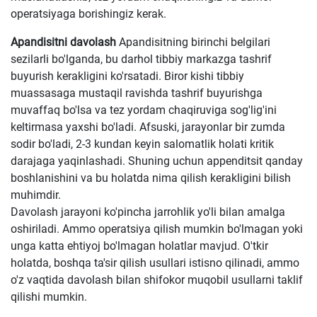
operatsiyaga borishingiz kerak.
Apandisitni davolash
Apandisitning birinchi belgilari
sezilarli bo'lganda, bu darhol tibbiy markazga tashrif
buyurish kerakligini ko'rsatadi. Biror kishi tibbiy
muassasaga mustaqil ravishda tashrif buyurishga
muvaffaq bo'lsa va tez yordam chaqiruviga sog'lig'ini
keltirmasa yaxshi bo'ladi. Afsuski, jarayonlar bir zumda
sodir bo'ladi, 2-3 kundan keyin salomatlik holati kritik
darajaga yaqinlashadi. Shuning uchun appenditsit qanday
boshlanishini va bu holatda nima qilish kerakligini bilish
muhimdir.
Davolash jarayoni ko'pincha jarrohlik yo'li bilan amalga
oshiriladi. Ammo operatsiya qilish mumkin bo'lmagan yoki
unga katta ehtiyoj bo'lmagan holatlar mavjud. O'tkir
holatda, boshqa ta'sir qilish usullari istisno qilinadi, ammo
o'z vaqtida davolash bilan shifokor muqobil usullarni taklif
qilishi mumkin.