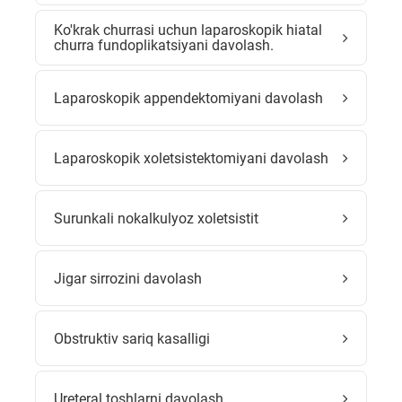
Ko'krak churrasi uchun laparoskopik hiatal
churra fundoplikatsiyani davolash.
Laparoskopik appendektomiyani davolash
Laparoskopik xoletsistektomiyani davolash
Surunkali nokalkulyoz xoletsistit
Jigar sirrozini davolash
Obstruktiv sariq kasalligi
Ureteral toshlarni davolash