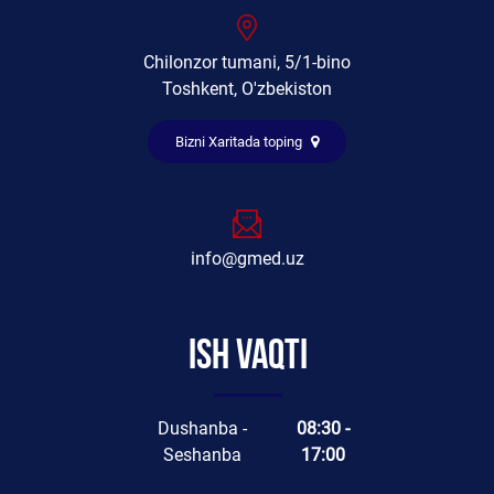
Chilonzor tumani, 5/1-bino
Toshkent, O'zbekiston
Bizni Xaritada toping
info@gmed.uz
Ish vaqti
Dushanba -
08:30 -
Seshanba
17:00