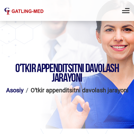
O'TKIR APPENDITSITNI DAVOLASH
JARAYONI
Asosiy
O'tkir appenditsitni davolash jarayoni