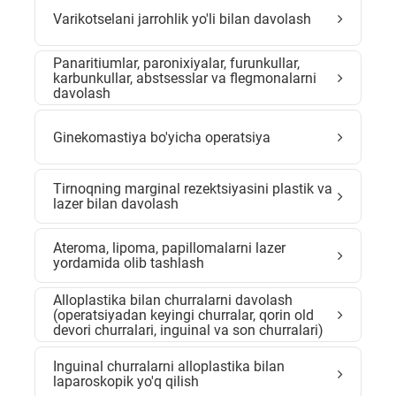
Varikotselani jarrohlik yo'li bilan davolash
Panaritiumlar, paronixiyalar, furunkullar,
karbunkullar, abstsesslar va flegmonalarni
davolash
Ginekomastiya bo'yicha operatsiya
Tirnoqning marginal rezektsiyasini plastik va
lazer bilan davolash
Ateroma, lipoma, papillomalarni lazer
yordamida olib tashlash
Alloplastika bilan churralarni davolash
(operatsiyadan keyingi churralar, qorin old
devori churralari, inguinal va son churralari)
Inguinal churralarni alloplastika bilan
laparoskopik yo'q qilish