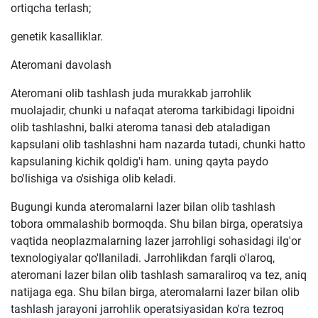
ortiqcha terlash;
genetik kasalliklar.
Ateromani davolash
Ateromani olib tashlash juda murakkab jarrohlik
muolajadir, chunki u nafaqat ateroma tarkibidagi lipoidni
olib tashlashni, balki ateroma tanasi deb ataladigan
kapsulani olib tashlashni ham nazarda tutadi, chunki hatto
kapsulaning kichik qoldig'i ham. uning qayta paydo
bo'lishiga va o'sishiga olib keladi.
Bugungi kunda ateromalarni lazer bilan olib tashlash
tobora ommalashib bormoqda. Shu bilan birga, operatsiya
vaqtida neoplazmalarning lazer jarrohligi sohasidagi ilg'or
texnologiyalar qo'llaniladi. Jarrohlikdan farqli o'laroq,
ateromani lazer bilan olib tashlash samaraliroq va tez, aniq
natijaga ega. Shu bilan birga, ateromalarni lazer bilan olib
tashlash jarayoni jarrohlik operatsiyasidan ko'ra tezroq