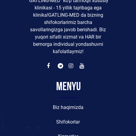
"GATLING-MED" ko'p tarmoqli xususiy
klinikasi - 15 yillik tajribaga ega
klinika!GATLING-MED da bizning
shifokorlarimiz barcha
savollaringizga javob berishadi. Biz
yuqori sifatli xizmat va HAR bir
bemorga individual yondashuvni
kafolatlaymiz!
Menyu
Biz haqimizda
Shifokorlar