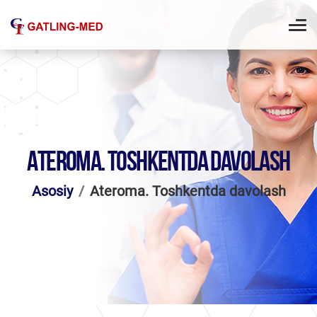
ATEROMA. TOSHKENTDA DAVOLASH
Asosiy
Ateroma. Toshkentda davolash