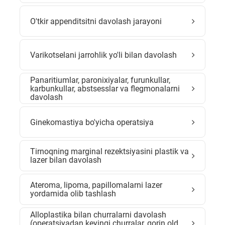
O'tkir appenditsitni davolash jarayoni
Varikotselani jarrohlik yo'li bilan davolash
Panaritiumlar, paronixiyalar, furunkullar,
karbunkullar, abstsesslar va flegmonalarni
davolash
Ginekomastiya bo'yicha operatsiya
Tirnoqning marginal rezektsiyasini plastik va
lazer bilan davolash
Ateroma, lipoma, papillomalarni lazer
yordamida olib tashlash
Alloplastika bilan churralarni davolash
(operatsiyadan keyingi churralar, qorin old