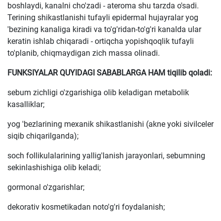
boshlaydi, kanalni cho'zadi - ateroma shu tarzda o'sadi.
Terining shikastlanishi tufayli epidermal hujayralar yog
'bezining kanaliga kiradi va to'g'ridan-to'g'ri kanalda ular
keratin ishlab chiqaradi - ortiqcha yopishqoqlik tufayli
to'planib, chiqmaydigan zich massa olinadi.
FUNKSIYALAR QUYIDAGI SABABLARGA HAM tiqilib qoladi:
sebum zichligi o'zgarishiga olib keladigan metabolik
kasalliklar;
yog 'bezlarining mexanik shikastlanishi (akne yoki sivilceler
siqib chiqarilganda);
soch follikulalarining yallig'lanish jarayonlari, sebumning
sekinlashishiga olib keladi;
gormonal o'zgarishlar;
dekorativ kosmetikadan noto'g'ri foydalanish;