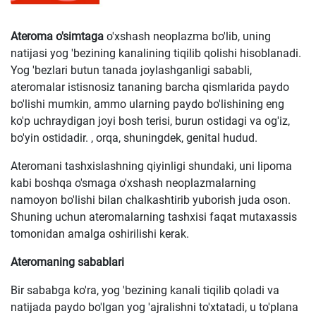
Ateroma o'simtaga
o'xshash neoplazma bo'lib, uning
natijasi yog 'bezining kanalining tiqilib qolishi hisoblanadi.
Yog 'bezlari butun tanada joylashganligi sababli,
ateromalar istisnosiz tananing barcha qismlarida paydo
bo'lishi mumkin, ammo ularning paydo bo'lishining eng
ko'p uchraydigan joyi bosh terisi, burun ostidagi va og'iz,
bo'yin ostidadir. , orqa, shuningdek, genital hudud.
Ateromani tashxislashning qiyinligi shundaki, uni lipoma
kabi boshqa o'smaga o'xshash neoplazmalarning
namoyon bo'lishi bilan chalkashtirib yuborish juda oson.
Shuning uchun ateromalarning tashxisi faqat mutaxassis
tomonidan amalga oshirilishi kerak.
Ateromaning sabablari
Bir sababga ko'ra, yog 'bezining kanali tiqilib qoladi va
natijada paydo bo'lgan yog 'ajralishni to'xtatadi, u to'plana