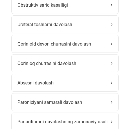
Obstruktiv sariq kasalligi
Ureteral toshlarni davolash
Qorin old devori churrasini davolash
Qorin oq churrasini davolash
Absesni davolash
Paronixiyani samarali davolash
Panaritiumni davolashning zamonaviy usuli