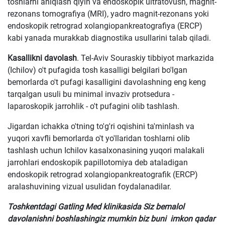
toshlarni aniqlash qiyin va endoskopik ultratovush, magnit-
rezonans tomografiya (MRI), yadro magnit-rezonans yoki
endoskopik retrograd xolangiopankreatografiya (ERCP)
kabi yanada murakkab diagnostika usullarini talab qiladi.
Kasallikni davolash
. Tel-Aviv Souraskiy tibbiyot markazida
(Ichilov) o't pufagida tosh kasalligi belgilari bo'lgan
bemorlarda o't pufagi kasalligini davolashning eng keng
tarqalgan usuli bu minimal invaziv protsedura -
laparoskopik jarrohlik - o't pufagini olib tashlash.
Jigardan ichakka o'tning to'g'ri oqishini ta'minlash va
yuqori xavfli bemorlarda o't yo'llaridan toshlarni olib
tashlash uchun Ichilov kasalxonasining yuqori malakali
jarrohlari endoskopik papillotomiya deb ataladigan
endoskopik retrograd xolangiopankreatografik (ERCP)
aralashuvining vizual usulidan foydalanadilar.
Toshkentdagi Gatling Med klinikasida Siz bemalol
davolanishni boshlashingiz mumkin biz buni imkon qadar