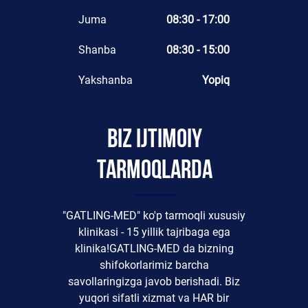
Juma
08:30 - 17:00
Shanba
08:30 - 15:00
Yakshanba
Yopiq
Biz ijtimoiy
tarmoqlarda
"GATLING-MED" ko'p tarmoqli xususiy
klinikasi - 15 yillik tajribaga ega
klinika!GATLING-MED da bizning
shifokorlarimiz barcha
savollaringizga javob berishadi. Biz
yuqori sifatli xizmat va HAR bir