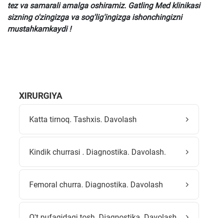
tez va samarali amalga oshiramiz. Gatling Med klinikasi
sizning o'zingizga va sog'lig'ingizga ishonchingizni
mustahkamkaydi !
XIRURGIYA
Katta tirnoq. Tashxis. Davolash
Kindik churrasi . Diagnostika. Davolash.
Femoral churra. Diagnostika. Davolash
O't pufagidagi tosh. Diagnostika. Davolash