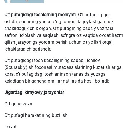
O't pufagidagi toshlarning mohiyati
. O't pufagi - jigar
ostida, qorinning yuqori o'ng tomonida joylashgan nok
shaklidagi kichik organ. O't pufagining asosiy vazifasi
safroni to'plash va saqlash, so'ngra o'z vaqtida ovqat hazm
qilish jarayoniga yordam berish uchun o't yo'llari orqali
ichaklarga chiqarishdir.
O't pufagidagi tosh kasalligining sababi. Ichilov
(Souraskiy) shifoxonasi mutaxassislarining kuzatishlariga
ko'ra, o't pufagidagi toshlar inson tanasida yuzaga
keladigan bir qancha omillar natijasida hosil bo'ladi:
Jigardagi kimyoviy jarayonlar
Ortiqcha vazn
O't pufagi harakatining buzilishi
Irsiyat