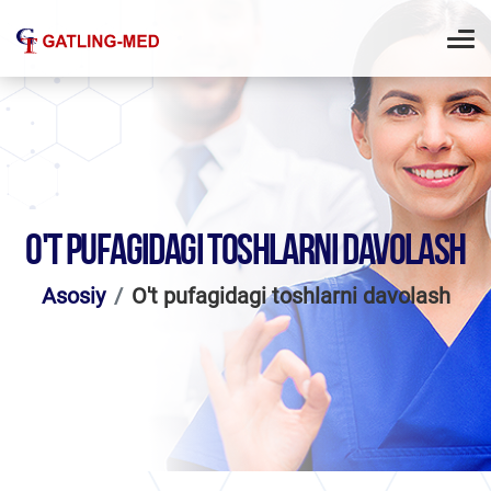
O'T PUFAGIDAGI TOSHLARNI DAVOLASH
Asosiy
O't pufagidagi toshlarni davolash