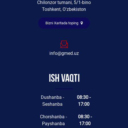
Chilonzor tumani, 5/1-bino
Toshkent, O'zbekiston
Bizni Xaritada toping
info@gmed.uz
Ish vaqti
Dushanba -
08:30 -
Seshanba
17:00
Chorshanba -
08:30 -
Payshanba
17:00