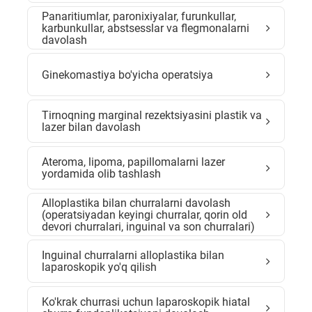
Panaritiumlar, paronixiyalar, furunkullar,
karbunkullar, abstsesslar va flegmonalarni
davolash
Ginekomastiya bo'yicha operatsiya
Tirnoqning marginal rezektsiyasini plastik va
lazer bilan davolash
Ateroma, lipoma, papillomalarni lazer
yordamida olib tashlash
Alloplastika bilan churralarni davolash
(operatsiyadan keyingi churralar, qorin old
devori churralari, inguinal va son churralari)
Inguinal churralarni alloplastika bilan
laparoskopik yo'q qilish
Ko'krak churrasi uchun laparoskopik hiatal