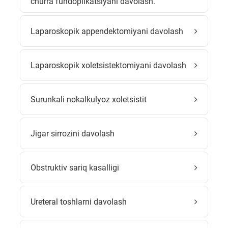
churra fundoplikatsiyani davolash.
Laparoskopik appendektomiyani davolash
Laparoskopik xoletsistektomiyani davolash
Surunkali nokalkulyoz xoletsistit
Jigar sirrozini davolash
Obstruktiv sariq kasalligi
Ureteral toshlarni davolash