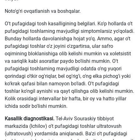
Noto'g'ri ovqatlanish va boshqalar.
O't pufagidagi tosh kasalligining belgilari. Ko'p hollarda o't
pufagidagi toshlarning mavjudligi simptomlarsiz yo'qoladi.
Bunday hollarda davolanishga hojat yo'q. Ammo, agar o't
pufagidagi toshlar o'z joyini o'zgartirsa, ular safro
oqimining bloklanishiga olib kelishi mumkin va xoletsistit
va sariqlik kabi asoratlar paydo bo'lishi mumkin. O't
pufagidagi toshlarning mavjudligi odatda o'ng yuqori
qorindagi o'tkir og'riqlar, bel og'rig'i, o'ng elka pichog'i yoki
ko'krak qafasi bilan namoyon bo'ladi. O't pufagidagi
toshlar ko'ngil aynishi va qayt qilishga olib kelishi mumkin.
Kolik orasidagi intervallar bir hafta, bir oy va hatto yillar
ichida sodir bo'lishi mumkin.
Kasallik diagnostikasi.
Tel-Aviv Souraskiy tibbiyot
markazida (Ichilov) o't pufagidagi toshlar ultratovush
(ultratovush) yordamida aniqlanadi. Ba'zi o't pufagidagi