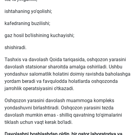
ishtahaning yo'qolishi;
kafedraning buzilishi;
gaz hosil bo'lishining kuchayishi;
shishiradi.
Tashxis va davolash Qoida tariqasida, oshqozon yarasini
davolash statsionar sharoitda amalga oshiriladi. Ushbu
yondashuv salomatlik holatini doimiy ravishda baholashga
yordam beradi va favqulodda holatlarda oshqozonda
jarrohlik operatsiyasini o'tkazadi.
Oshqozon yarasini davolash muammoga kompleks
yondashuvni birlashtiradi. Oshqozon yarasini tezda
davolash mumkin emas - shilliq qavatning to'qimalarini
tiklash uchun vaqt kerak bo'ladi.
Davolashni boshlashdan oldin, bir qator laboratoriya va