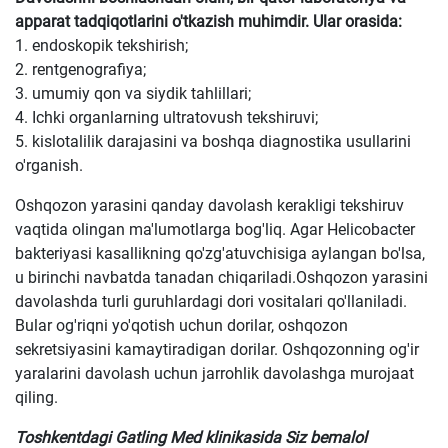
apparat tadqiqotlarini o'tkazish muhimdir. Ular orasida:
1. endoskopik tekshirish;
2. rentgenografiya;
3. umumiy qon va siydik tahlillari;
4. Ichki organlarning ultratovush tekshiruvi;
5. kislotalilik darajasini va boshqa diagnostika usullarini
o'rganish.
Oshqozon yarasini qanday davolash kerakligi tekshiruv
vaqtida olingan ma'lumotlarga bog'liq. Agar Helicobacter
bakteriyasi kasallikning qo'zg'atuvchisiga aylangan bo'lsa,
u birinchi navbatda tanadan chiqariladi.Oshqozon yarasini
davolashda turli guruhlardagi dori vositalari qo'llaniladi.
Bular og'riqni yo'qotish uchun dorilar, oshqozon
sekretsiyasini kamaytiradigan dorilar. Oshqozonning og'ir
yaralarini davolash uchun jarrohlik davolashga murojaat
qiling.
Toshkentdagi Gatling Med klinikasida Siz bemalol