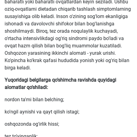
baharatlı yoki baharatlı ovqatlardan keyin seziladi. Ushbu
oziq-ovqatlarni dietadan chiqarib tashlash simptomlarning
susayishiga olib keladi. Inson o'zining sog'lom ekanligiga
ishonadi va davolovchi shifokor bilan bog'lanishga
shoshilmaydi. Biroq, tez orada noqulaylik kuchayadi,
o'rtacha intensivlikdagi og'riq sindromi paydo bo'ladi va
ovqat hazm qilish bilan bog'liq muammolar kuzatiladi.
Oshqozon yarasining ikkinchi alomati - yurak urishi.
Ko'pincha ko'krak qafasi hududida yonish yoki og'riq bilan
birga keladi.
Yuqoridagi belgilarga qo'shimcha ravishda quyidagi
alomatlar qo'shiladi:
nordon ta'mi bilan belching;
ko'ngil aynishi va qayt qilish istagi;
oshqozonda og'irlik hissi;
tez to'yinganlik;