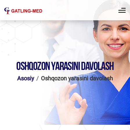
OSHQOZON YARASINI DAVOLASH
Asosiy
Oshqozon yarasini davolash