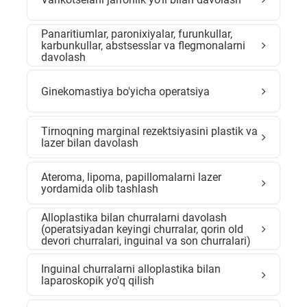
Panaritiumlar, paronixiyalar, furunkullar,
karbunkullar, abstsesslar va flegmonalarni
davolash
Ginekomastiya bo'yicha operatsiya
Tirnoqning marginal rezektsiyasini plastik va
lazer bilan davolash
Ateroma, lipoma, papillomalarni lazer
yordamida olib tashlash
Alloplastika bilan churralarni davolash
(operatsiyadan keyingi churralar, qorin old
devori churralari, inguinal va son churralari)
Inguinal churralarni alloplastika bilan
laparoskopik yo'q qilish