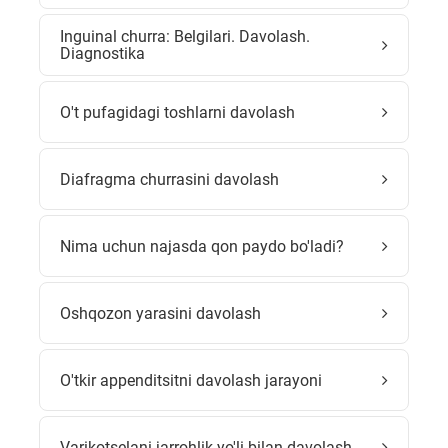
Inguinal churra: Belgilari. Davolash.
Diagnostika
O't pufagidagi toshlarni davolash
Diafragma churrasini davolash
Nima uchun najasda qon paydo bo'ladi?
Oshqozon yarasini davolash
O'tkir appenditsitni davolash jarayoni
Varikotselani jarrohlik yo'li bilan davolash