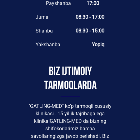
Payshanba
17:00
Juma
08:30 - 17:00
Shanba
08:30 - 15:00
Yakshanba
Yopiq
Biz ijtimoiy
tarmoqlarda
"GATLING-MED" ko'p tarmoqli xususiy
klinikasi - 15 yillik tajribaga ega
klinika!GATLING-MED da bizning
shifokorlarimiz barcha
savollaringizga javob berishadi. Biz