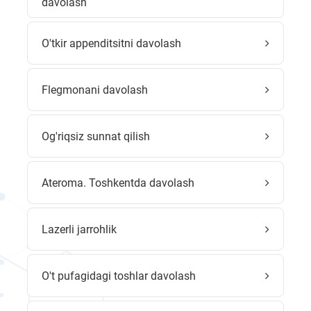
davolash
O'tkir appenditsitni davolash
Flegmonani davolash
Og'riqsiz sunnat qilish
Ateroma. Toshkentda davolash
Lazerli jarrohlik
O't pufagidagi toshlar davolash