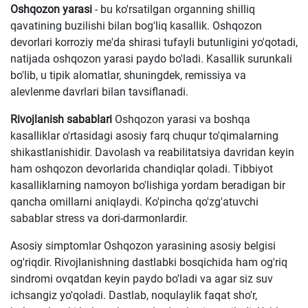
Oshqozon yarasi
- bu ko'rsatilgan organning shilliq
qavatining buzilishi bilan bog'liq kasallik. Oshqozon
devorlari korroziy me'da shirasi tufayli butunligini yo'qotadi,
natijada oshqozon yarasi paydo bo'ladi. Kasallik surunkali
bo'lib, u tipik alomatlar, shuningdek, remissiya va
alevlenme davrlari bilan tavsiflanadi.
Rivojlanish sabablari
Oshqozon yarasi va boshqa
kasalliklar o'rtasidagi asosiy farq chuqur to'qimalarning
shikastlanishidir. Davolash va reabilitatsiya davridan keyin
ham oshqozon devorlarida chandiqlar qoladi. Tibbiyot
kasalliklarning namoyon bo'lishiga yordam beradigan bir
qancha omillarni aniqlaydi. Ko'pincha qo'zg'atuvchi
sabablar stress va dori-darmonlardir.
Asosiy simptomlar Oshqozon yarasining asosiy belgisi
og'riqdir. Rivojlanishning dastlabki bosqichida ham og'riq
sindromi ovqatdan keyin paydo bo'ladi va agar siz suv
ichsangiz yo'qoladi. Dastlab, noqulaylik faqat sho'r,