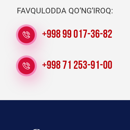
FAVQULODDA QO‘NG‘IROQ:
+998 99 017-36-82
+998 71 253-91-00