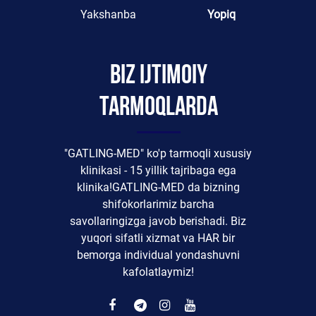
Yakshanba
Yopiq
Biz ijtimoiy
tarmoqlarda
"GATLING-MED" ko'p tarmoqli xususiy
klinikasi - 15 yillik tajribaga ega
klinika!GATLING-MED da bizning
shifokorlarimiz barcha
savollaringizga javob berishadi. Biz
yuqori sifatli xizmat va HAR bir
bemorga individual yondashuvni
kafolatlaymiz!