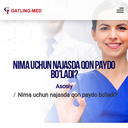
NIMA UCHUN NAJASDA QON PAYDO
BO'LADI?
Asosiy
Nima uchun najasda qon paydo bo'ladi?