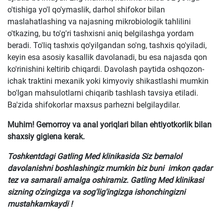
o'tishiga yo'l qo'ymaslik, darhol shifokor bilan
maslahatlashing va najasning mikrobiologik tahlilini
o'tkazing, bu to'g'ri tashxisni aniq belgilashga yordam
beradi. To'liq tashxis qo'yilgandan so'ng, tashxis qo'yiladi,
keyin esa asosiy kasallik davolanadi, bu esa najasda qon
ko'rinishini keltirib chiqardi. Davolash paytida oshqozon-
ichak traktini mexanik yoki kimyoviy shikastlashi mumkin
bo'lgan mahsulotlarni chiqarib tashlash tavsiya etiladi.
Ba'zida shifokorlar maxsus parhezni belgilaydilar.
Muhim! Gemorroy va anal yoriqlari bilan ehtiyotkorlik bilan
shaxsiy gigiena kerak.
Toshkentdagi Gatling Med klinikasida Siz bemalol
davolanishni boshlashingiz mumkin biz buni imkon qadar
tez va samarali amalga oshiramiz. Gatling Med klinikasi
sizning o'zingizga va sog'lig'ingizga ishonchingizni
mustahkamkaydi !