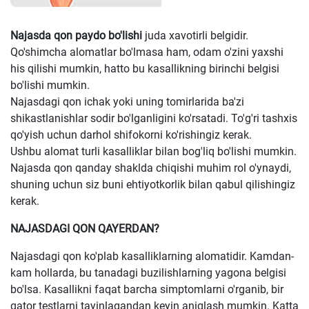
Najasda qon paydo bo'lishi
juda xavotirli belgidir.
Qo'shimcha alomatlar bo'lmasa ham, odam o'zini yaxshi
his qilishi mumkin, hatto bu kasallikning birinchi belgisi
bo'lishi mumkin.
Najasdagi qon ichak yoki uning tomirlarida ba'zi
shikastlanishlar sodir bo'lganligini ko'rsatadi. To'g'ri tashxis
qo'yish uchun darhol shifokorni ko'rishingiz kerak.
Ushbu alomat turli kasalliklar bilan bog'liq bo'lishi mumkin.
Najasda qon qanday shaklda chiqishi muhim rol o'ynaydi,
shuning uchun siz buni ehtiyotkorlik bilan qabul qilishingiz
kerak.
NAJASDAGI QON QAYERDAN?
Najasdagi qon ko'plab kasalliklarning alomatidir. Kamdan-
kam hollarda, bu tanadagi buzilishlarning yagona belgisi
bo'lsa. Kasallikni faqat barcha simptomlarni o'rganib, bir
qator testlarni tayinlagandan keyin aniqlash mumkin. Katta