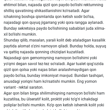
ehtimol bilan, najasda qizil qon paydo bo'lishi rektumning
shilliq qavatining shikastlanishini ko'rsatadi. Agar
ichakning boshqa qismlarida qon ketish sodir bo'lsa,
najasdagi qon quyuq jigarrang yoki qora rangga aylanadi.
Bunday sekretsiya paydo bo'lishining sabablari juda xilma-
xil bo'lishi mumkin.
Shunday qilib, masalan, yarali kolit deb ataladigan kasallik
paytida alomat o'zini namoyon qiladi. Bunday holda, suyuq
va qattiq najasda qonning chiziqlari kuzatiladi.
Najasdagi qon gemorroyning namoyon bo'lishimi yoki
yo'qmi degan savol tez-tez so'raladi. Agar tualet qog'ozida
qizil qon qolsa yoki najas bilan aralashmaydigan qon
paydo bo'lsa, bunday imkoniyat mavjud. Bundan tashqari,
anusdagi yoriqni ham ko'rsatishi mumkin. Eng yomon
variant - rektal saraton.
Agar qon bilan birga shilimshiqning namoyon bo'lishi ham
kuzatilsa, bu ülseratif kolit, proktit yoki to'g'ri ichakdagi
poliplar bo'lishi mumkin. Ko'p qon ketish ishemik kolit yoki