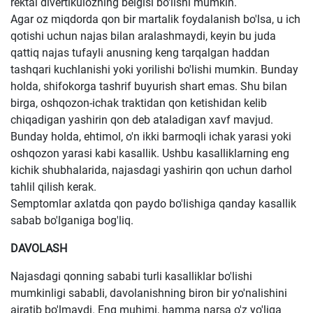
rektal divertikulozning belgisi bo'lishi mumkin.
Agar oz miqdorda qon bir martalik foydalanish bo'lsa, u ich
qotishi uchun najas bilan aralashmaydi, keyin bu juda
qattiq najas tufayli anusning keng tarqalgan haddan
tashqari kuchlanishi yoki yorilishi bo'lishi mumkin. Bunday
holda, shifokorga tashrif buyurish shart emas. Shu bilan
birga, oshqozon-ichak traktidan qon ketishidan kelib
chiqadigan yashirin qon deb ataladigan xavf mavjud.
Bunday holda, ehtimol, o'n ikki barmoqli ichak yarasi yoki
oshqozon yarasi kabi kasallik. Ushbu kasalliklarning eng
kichik shubhalarida, najasdagi yashirin qon uchun darhol
tahlil qilish kerak.
Semptomlar axlatda qon paydo bo'lishiga qanday kasallik
sabab bo'lganiga bog'liq.
DAVOLASH
Najasdagi qonning sababi turli kasalliklar bo'lishi
mumkinligi sababli, davolanishning biron bir yo'nalishini
ajratib bo'lmaydi. Eng muhimi, hamma narsa o'z yo'liga