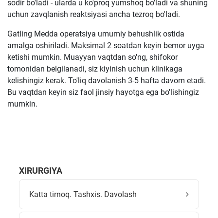
sodir bo'ladi - ularda u ko'proq yumshoq bo'ladi va shuning
uchun zavqlanish reaktsiyasi ancha tezroq bo'ladi.
Gatling Medda operatsiya umumiy behushlik ostida
amalga oshiriladi. Maksimal 2 soatdan keyin bemor uyga
ketishi mumkin. Muayyan vaqtdan so'ng, shifokor
tomonidan belgilanadi, siz kiyinish uchun klinikaga
kelishingiz kerak. To'liq davolanish 3-5 hafta davom etadi.
Bu vaqtdan keyin siz faol jinsiy hayotga ega bo'lishingiz
mumkin.
XIRURGIYA
Katta tirnoq. Tashxis. Davolash