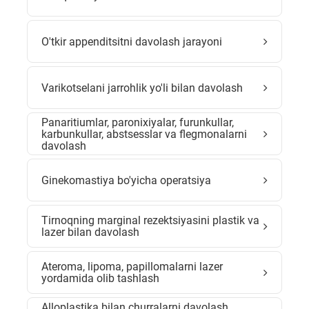
O'tkir appenditsitni davolash jarayoni
Varikotselani jarrohlik yo'li bilan davolash
Panaritiumlar, paronixiyalar, furunkullar,
karbunkullar, abstsesslar va flegmonalarni
davolash
Ginekomastiya bo'yicha operatsiya
Tirnoqning marginal rezektsiyasini plastik va
lazer bilan davolash
Ateroma, lipoma, papillomalarni lazer
yordamida olib tashlash
Alloplastika bilan churralarni davolash