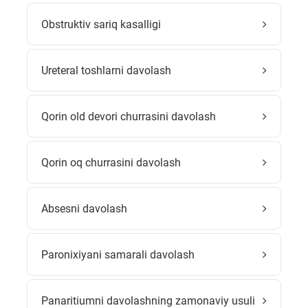
Obstruktiv sariq kasalligi
Ureteral toshlarni davolash
Qorin old devori churrasini davolash
Qorin oq churrasini davolash
Absesni davolash
Paronixiyani samarali davolash
Panaritiumni davolashning zamonaviy usuli