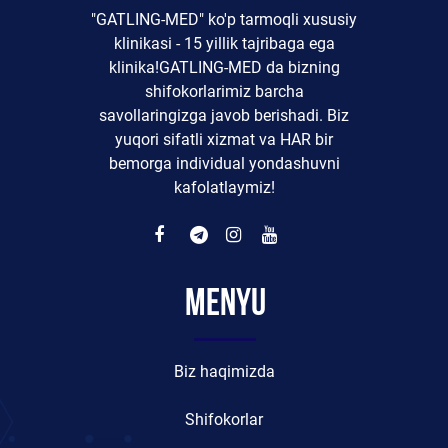
"GATLING-MED" ko'p tarmoqli xususiy
klinikasi - 15 yillik tajribaga ega
klinika!GATLING-MED da bizning
shifokorlarimiz barcha
savollaringizga javob berishadi. Biz
yuqori sifatli xizmat va HAR bir
bemorga individual yondashuvni
kafolatlaymiz!
Menyu
Biz haqimizda
Shifokorlar