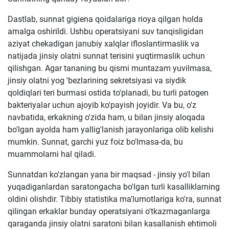
Dastlab, sunnat gigiena qoidalariga rioya qilgan holda
amalga oshirildi. Ushbu operatsiyani suv tanqisligidan
aziyat chekadigan janubiy xalqlar ifloslantirmaslik va
natijada jinsiy olatni sunnat terisini yuqtirmaslik uchun
qilishgan. Agar tananing bu qismi muntazam yuvilmasa,
jinsiy olatni yog 'bezlarining sekretsiyasi va siydik
qoldiqlari teri burmasi ostida to'planadi, bu turli patogen
bakteriyalar uchun ajoyib ko'payish joyidir. Va bu, o'z
navbatida, erkakning o'zida ham, u bilan jinsiy aloqada
bo'lgan ayolda ham yallig'lanish jarayonlariga olib kelishi
mumkin. Sunnat, garchi yuz foiz bo'lmasa-da, bu
muammolarni hal qiladi.
Sunnatdan ko'zlangan yana bir maqsad - jinsiy yo'l bilan
yuqadiganlardan saratongacha bo'lgan turli kasalliklarning
oldini olishdir. Tibbiy statistika ma'lumotlariga ko'ra, sunnat
qilingan erkaklar bunday operatsiyani o'tkazmaganlarga
qaraganda jinsiy olatni saratoni bilan kasallanish ehtimoli