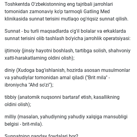
Toshkentda O'zbekistonning eng tajribali jarrohlari
tomonidan zamonaviy ko'p tarmoqli Gatling Med
klinikasida sunnat terisini mutlaqo og'riqsiz sunnat qilish.
Sunnat - bu turli maqsadlarda o'g'il bolalar va erkaklarda
sunnat terisini olib tashlash bo'yicha jarrohlik operatsiyasi:
ijtimoiy (jinsiy hayotni boshlash, tartibga solish, shahvoniy
xatti-harakatlarning oldini olish);
diniy (Xudoga bag'ishlanish, hozirda asosan musulmonlar
va yahudiylar tomonidan amal qiladi ("Brit mila" -
ibroniycha "Ahd so'zi");
tibbiy (anatomik nuqsonni bartaraf etish, kasallikning
oldini olish);
milliy (masalan, yahudiyning yahudiy xalqiga mansubligi
belgisi - brit-mila).
Sunnatning qanday foydalari bor?