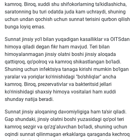
kamroq. Biroq, xuddi shu shifokorlarning ta'kidlashicha,
saratonning bu turi odatda juda kam uchraydi, shuning
uchun undan qochish uchun sunnat terisini qurbon qilish
bunga loyiq emas.
Sunnat jinsiy yo'l bilan yuqadigan kasalliklar va OITSdan
himoya qiladi degan fikr ham mavjud. Teri bilan
himoyalanmagan jinsiy olatni boshi jinsiy aloqada
qattiqroq, qo'polroq va kamroq shikastlangan bo'ladi.
Shuning uchun infektsiya tanaga kirishi mumkin bo'lgan
yaralar va yoriqlar ko'rinishidagi "bo'shliqlar" ancha
kamroq. Biroq, prezervativlar va bakteritsid jellari
ko'rinishidagi shaxsiy himoya vositalari ham xuddi
shunday natija beradi.
Sunnat jinsiy aloqaning davomiyligiga ham ta'sir qiladi.
Gap shundaki, jinsiy olatni boshi yuzasidagi qo'pol teri
kamroq sezgir va qo'zg'aluvchan bo'ladi, shuning uchun
oqindi sunnat qilinmagan erkaklarga qaraganda kechroq