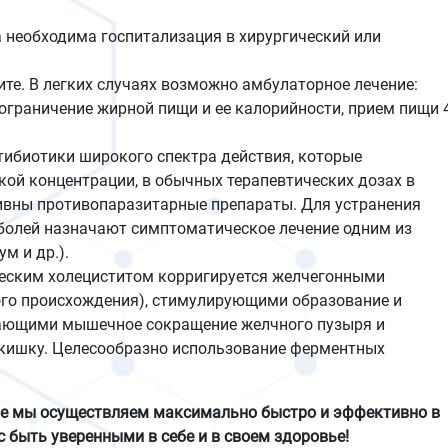
а необходима госпитализация в хирургический или
ите. В легких случаях возможно амбулаторное лечение:
ограничение жирной пищи и ее калорийности, прием пищи 
тибиотики широкого спектра действия, которые
кой концентрации, в обычных терапевтических дозах в
ивны противопаразитарные препараты. Для устранения
 болей назначают симптоматическое лечение одним из
м и др.).
ческим холециститом корригируется желчегонными
ого происхождения), стимулирующими образование и
вающими мышечное сокращение желчного пузыря и
 кишку. Целесообразно использование ферментных
.
ое мы осуществляем максимально быстро и эффективно в
с быть уверенными в себе и в своем здоровье!