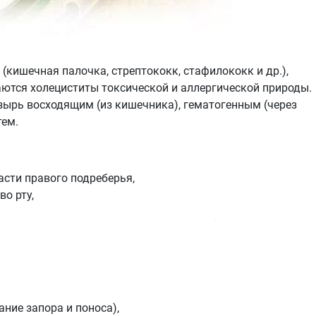
кишечная палочка, стрептококк, стафилококк и др.),
аются холециститы токсической и аллергической природы.
ырь восходящим (из кишечника), гематогенным (через
тем.
ласти правого подреберья,
во рту,
ние запора и поноса),