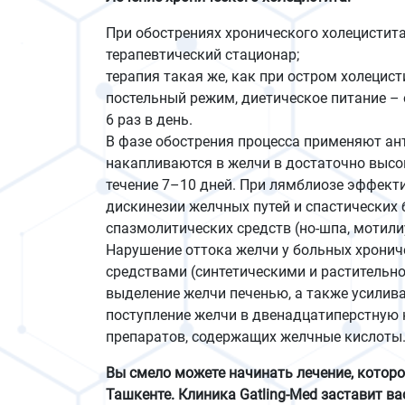
При обострениях хронического холецистит
терапевтический стационар;
терапия такая же, как при остром холецист
постельный режим, диетическое питание – 
6 раз в день.
В фазе обострения процесса применяют ан
накапливаются в желчи в достаточно высо
течение 7–10 дней. При лямблиозе эффект
дискинезии желчных путей и спастических
спазмолитических средств (но-шпа, мотилиу
Нарушение оттока желчи у больных хрони
средствами (синтетическими и растительн
выделение желчи печенью, а также усили
поступление желчи в двенадцатиперстную
препаратов, содержащих желчные кислоты
Вы смело можете начинать лечение, котор
Ташкенте. Клиника Gatling-Med заставит ва