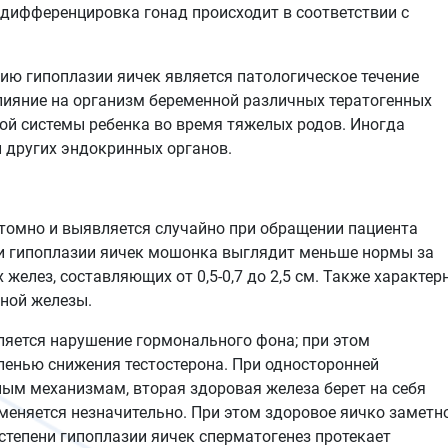
 дифференцировка гонад происходит в соответствии с
ю гипоплазии яичек является патологическое течение
лияние на организм беременной различных тератогенных
ой системы ребенка во время тяжелых родов. Иногда
й других эндокринных органов.
птомно и выявляется случайно при обращении пациента
При гипоплазии яичек мошонка выглядит меньше нормы за
желез, составляющих от 0,5-0,7 до 2,5 см. Также характер
ьной железы.
яется нарушение гормонального фона; при этом
пенью снижения тестостерона. При односторонней
ным механизмам, вторая здоровая железа берет на себя
меняется незначительно. При этом здоровое яичко заметн
степени гипоплазии яичек сперматогенез протекает