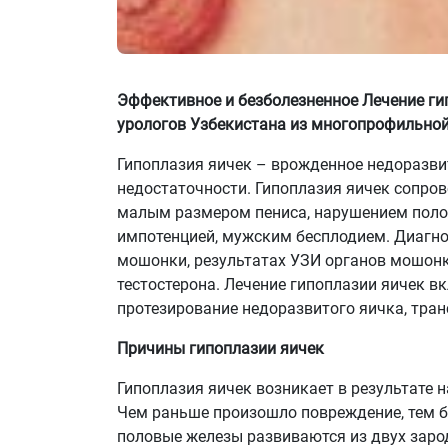
Эффективное и безболезненное Лечение ги
урологов Узбекистана из многопрофильной 
Гипоплазия яичек – врожденное недоразвит
недостаточности. Гипоплазия яичек сопр
малым размером пениса, нарушением полов
импотенцией, мужским бесплодием. Диагно
мошонки, результатах УЗИ органов мошонк
тестостерона. Лечение гипоплазии яичек 
протезирование недоразвитого яичка, тра
Причины гипоплазии яичек
Гипоплазия яичек возникает в результате 
Чем раньше произошло повреждение, тем б
половые железы развиваются из двух зар