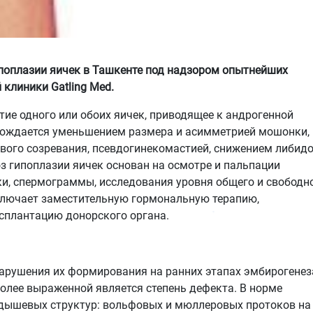
поплазии яичек в Ташкенте под надзором опытнейших
клиники Gatling Med.
ие одного или обоих яичек, приводящее к андрогенной
овождается уменьшением размера и асимметрией мошонки,
ого созревания, псевдогинекомастией, снижением либидо
з гипоплазии яичек основан на осмотре и пальпации
и, спермограммы, исследования уровня общего и свободн
включает заместительную гормональную терапию,
нсплантацию донорского органа.
нарушения их формирования на ранних этапах эмбирогенез
олее выраженной является степень дефекта. В норме
одышевых структур: вольфовых и мюллеровых протоков на