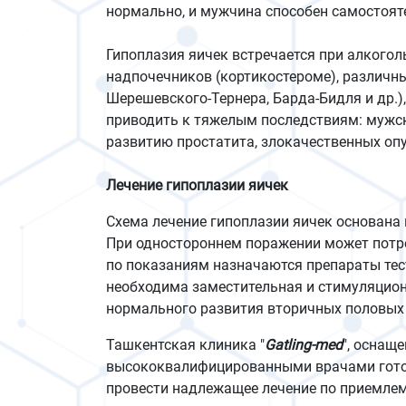
нормально, и мужчина способен самостоят
Гипоплазия яичек встречается при алкогол
надпочечников (кортикостероме), различн
Шерешевского-Тернера, Барда-Бидля и др.)
приводить к тяжелым последствиям: мужск
развитию простатита, злокачественных опу
Лечение гипоплазии яичек
Схема лечение гипоплазии яичек основана
При одностороннем поражении может потре
по показаниям назначаются препараты тес
необходима заместительная и стимуляцион
нормального развития вторичных половых 
Ташкентская клиника "
Gatling-med
", оснащ
высококвалифицированными врачами готова
провести надлежащее лечение по приемлем