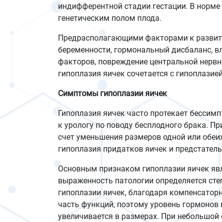
индифферентной стадии гестации. В норме
генетическим полом плода.
Предрасполагающими факторами к развити
беременности, гормональный дисбаланс, в
факторов, повреждение центральной нервн
гипоплазия яичек сочетается с гипоплазие
Симптомы гипоплазии яичек
Гипоплазия яичек часто протекает бессим
к урологу по поводу бесплодного брака. 
счет уменьшения размеров одной или обеих 
гипоплазия придатков яичек и предстател
Основным признаком гипоплазии яичек явл
выраженность патологии определяется сте
гипоплазии яичек, благодаря компенсатор
часть функций, поэтому уровень гормонов 
увеличивается в размерах. При небольшой 