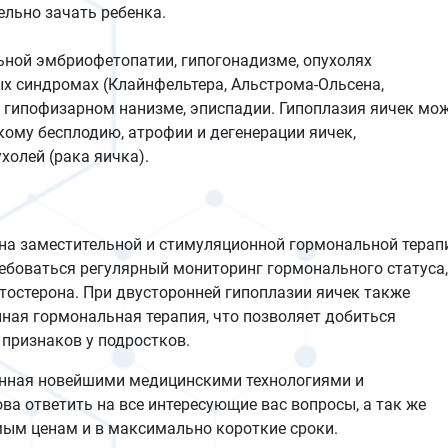
ельно зачать ребенка.
ьной эмбриофетопатии, гипогонадизме, опухолях
ых синдромах (Клайнфельтера, Альстрома-Ольсена,
, гипофизарном нанизме, эписпадии. Гипоплазия яичек мо
ому бесплодию, атрофии и дегенерации яичек,
холей (рака яичка).
 на заместительной и стимуляционной гормональной терап
боваться регулярный мониторинг гормонального статуса,
тостерона. При двусторонней гипоплазии яичек также
ная гормональная терапия, что позволяет добиться
признаков у подростков.
енная новейшими медицинскими технологиями и
 ответить на все интересующие вас вопросы, а так же
ым ценам и в максимально короткие сроки.