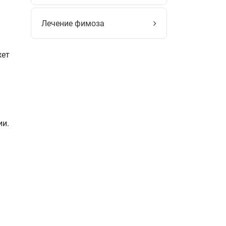
Лечение фимоза
жет
ии.