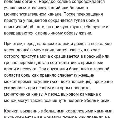
половые органы. Нередко колика сопровождается
учащением мочеиспусканий или болями в
мочеиспускательном канале. После прекращения
приступа у пациентов сохраняется тупая боль в
поясничной области, но они чувствуют себя лучше и
возвращаются к привычному образу жизни.
При этом, перед началом колики и даже за несколько
часов до неё в моче появляется взвесь, а в ходе
острого приступа моча окрашивается в красный или
грязно-чёрный цвета в соответствии с примесями
крови и песочка. При опускании боли вниз к тазовой
области боль как правило слабеет (у женщин
может временно усилиться ниже поясницы), временно
усиливаясь при первом и втором повороте
мочеточника книзу. А перед выходом камешка с
мочой могут также возникнуть недолгие боль и резь.
Колики, вызванные большими коралловыми камнями
и конкрементами в мочевом пузыре, как правило, не