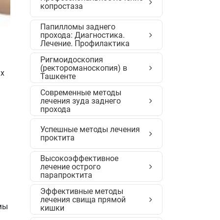
копростаза
Папилломы заднего
прохода: Диагностика.
Лечение. Профилактика
Ригмоидоскопия
(ректороманоскопия) в
их
Ташкенте
Современные методы
лечения зуда заднего
прохода
Успешные методы лечения
проктита
Высокоэффективное
лечение острого
парапроктита
Эффективные методы
лечения свища прямой
мы
кишки