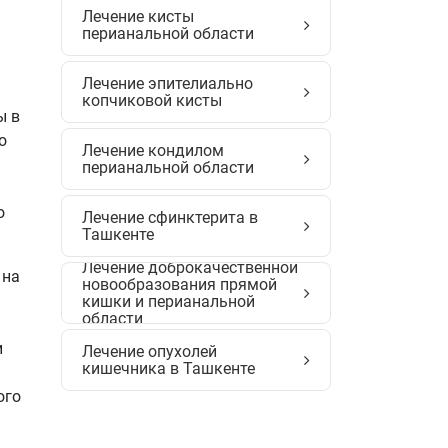
Лечение кисты
перианальной области
Лечение эпителиально
копчиковой кисты
ы в
о
Лечение кондилом
перианальной области
о
Лечение сфинктерита в
Ташкенте
Лечение доброкачественной
 на
новообразования прямой
кишки и перианальной
области
и
Лечение опухолей
кишечника в Ташкенте
ого