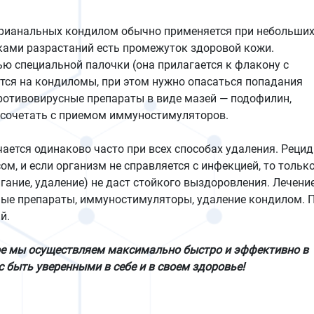
ерианальных кондилом обычно применяется при небольши
ками разрастаний есть промежуток здоровой кожи.
ю специальной палочки (она прилагается к флакону с
ся на кондиломы, при этом нужно опасаться попадания
ротивовирусные препараты в виде мазей — подофилин,
 сочетать с приемом иммуностимуляторов.
ается одинаково часто при всех способах удаления. Реци
ом, и если организм не справляется с инфекцией, то тольк
ание, удаление) не даст стойкого выздоровления. Лечени
ые препараты, иммуностимуляторы, удаление кондилом. 
й.
ое мы осуществляем максимально быстро и эффективно в
с быть уверенными в себе и в своем здоровье!