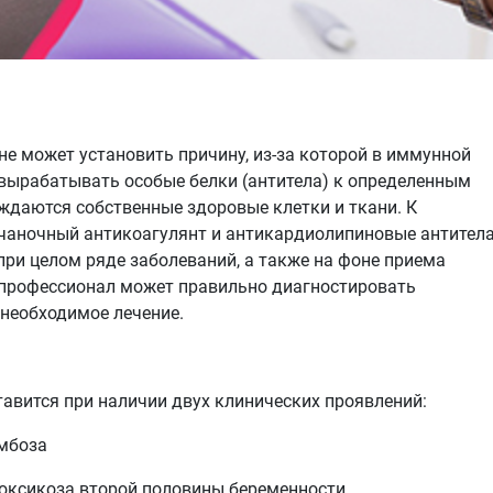
е может установить причину, из-за которой в иммунной
 вырабатывать особые белки (антитела) к определенным
еждаются собственные здоровые клетки и ткани. К
чаночный антикоагулянт и антикардиолипиновые антитела
ри целом ряде заболеваний, а также на фоне приема
-профессионал может правильно диагностировать
необходимое лечение.
вится при наличии двух клинических проявлений:
омбоза
токсикоза второй половины беременности.