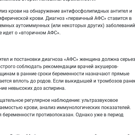
лиз крови на обнаружение антифосфолипидных антител и
иферической крови. Диагноз «первичный АФС» ставится в
стемных аутоиммунных (или некоторых других) заболеваний
е идет о «вторичном АФС».
тел и постановки диагноза «АФС» женщина должна серье
 строго соблюдать рекомендации врачей акушеров-
нщинам в ранние сроки беременности назначают прямые
ается вплоть до родов. Если выкидышей и тромбозов ране
ние невысоких доз аспирина.
тщательное регулярное наблюдение: ультразвуковое
ваемостью крови, анализ иммунологических показателей.
 беременности противопоказан. Однако уже в период