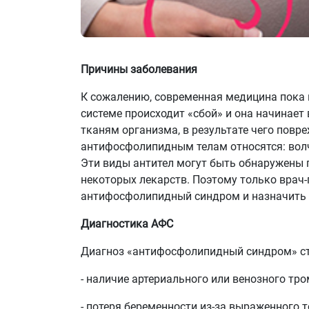
Причины заболевания
К сожалению, современная медицина пока н
системе происходит «сбой» и она начинает
тканям организма, в результате чего повр
антифосфолипидным телам относятся: вол
Эти виды антител могут быть обнаружены п
некоторых лекарств. Поэтому только врач
антифосфолипидный синдром и назначить 
Диагностика АФС
Диагноз «антифосфолипидный синдром» ста
- наличие артериального или венозного тр
- потеря беременности из-за выраженного 